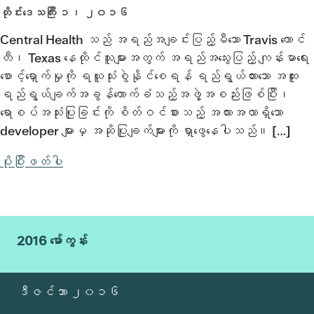
တိုင်းဒေသကြီး ၁၊ ၂၀၁၆
Central Health သည် အရည်အချင်းပြည့်မီသော Travis ကောင်
တီ၊ Texas နေထိုင်သူများအတွက် အရည်အသွေးပြည့် ကျန်းမာရေး
စောင့်ရှောက်မှုကို ရယူသုံးစွဲနိုင်စေရန် ရည်ရွယ်ထားသော အထူး
ရည်ရွယ်ချက်အခွန်ကောက်ခံသည့်အဖွဲ့အစည်းဖြစ်ပြီး၊
ရောစပ်အသုံးပြုခြင်းကို စိတ်ဝင်စားသည့် အလားအလာရှိသော
developer များမှ အဆိုပြုချက်များကို ရှာဖွေနေပါသည်။ […]
ပိုပြီးဖတ်ပါ
2016 မော်ကွန်း
ဒီဇင်ဘာ ၂၀၁၆