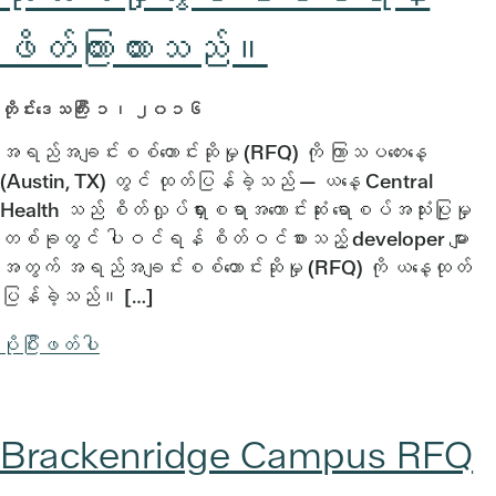
ဖိတ်ကြားထားသည်။
တိုင်းဒေသကြီး ၁၊ ၂၀၁၆
အရည်အချင်းစစ်တောင်းဆိုမှု (RFQ) ကို ကြာသပတေးနေ့
(Austin, TX) တွင် ထုတ်ပြန်ခဲ့သည် — ယနေ့ Central
Health သည် စိတ်လှုပ်ရှားစရာအကောင်းဆုံး ရောစပ်အသုံးပြုမှု
တစ်ခုတွင် ပါဝင်ရန် စိတ်ဝင်စားသည့် developer များ
အတွက် အရည်အချင်းစစ်တောင်းဆိုမှု (RFQ) ကို ယနေ့ထုတ်
ပြန်ခဲ့သည်။ […]
ပိုပြီးဖတ်ပါ
Brackenridge Campus RFQ