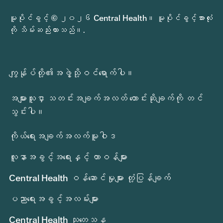
မူပိုင်ခွင့် © ၂၀၂၆ Central Health။ မူပိုင်ခွင့်အားလုံး
ကို သိမ်းဆည်းထားသည်။.
ကျွန်ုပ်တို့၏အဖွဲ့သို့ဝင်ရောက်ပါ။
အများသူငှာ သတင်းအချက်အလတ် တောင်းဆိုချက်ကို တင်
သွင်းပါ။
ကိုယ်ရေးအချက်အလက်မူဝါဒ
လူနာအခွင့်အရေးနှင့် တာဝန်များ
Central Health ဝန်ဆောင်မှုများ တုံ့ပြန်ချက်
ပညာရေးအခွင့်အလမ်းများ
Central Health သုတေသန