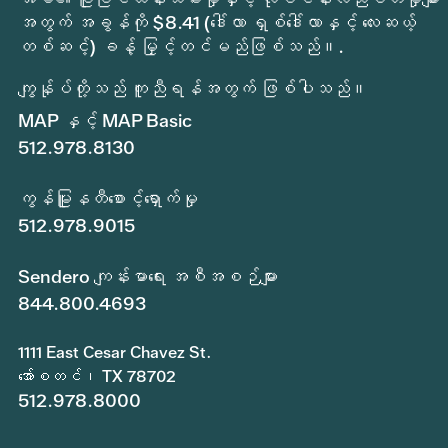
အတွက် အခွန်ကို $8.41 (ဒေါ်လာ ရှစ်ဒေါ်လာနှင့် လေးဆယ့်
တစ်ဆင့်) ခန့် မြှင့်တင်မည်ဖြစ်သည်။.
ကျွန်ုပ်တို့သည် ကူညီရန်အတွက် ဖြစ်ပါသည်။
MAP နှင့် MAP Basic
512.978.8130
ကွန်မြူနတီစောင့်ရှောက်မှု
512.978.9015
Sendero ကျန်းမာရေး အစီအစဉ်များ
844.800.4693
1111 East Cesar Chavez St.
အော်စတင်၊ TX 78702
512.978.8000