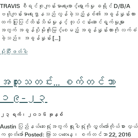
TRAVIS စီရင်စု ကျန်းမာရေးစောင့်ရှောက်မှု ခရိုင် D/B/A
ဗဟိုကျန်းမာရေးဌာနသည် လွန်ခဲ့သည့်နှစ်၏ အခွန်နှုန်းထား
ထက် ပြုပြင်ထိန်းသိမ်းမှုနှင့် လုပ်ငန်းဆောင်ရွက်မှုများ
အတွက် အခွန်ပိုမိုတိုးမြင့်စေမည့် အခွန်နှုန်းထားကို လက်ခံ
ခဲ့သည်။ အခွန်နှုန်း […]
ပိုပြီးဖတ်ပါ
အထူးသတင်း… စက်တင်ဘာ
၁၉-၂၃
၂၃ ရက်၊ ၂၀၁၆ ခုနှစ်
Austin ပြည်နယ်ဆေးရုံအတွက် ရူပါရုံကို လွှတ်တော်ကိုယ်စား လှယ်
က ထုတ်ဖော် Posted: ကြာသပတေးနေ့၊ စက်တင်ဘာ 22, 2016