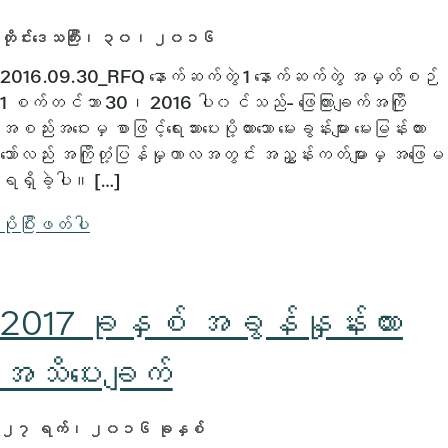
တိုင်းဒေသကြီး၊ ၃၀၊ ၂၀၁၆
2016.09.30_RFQ နောက်ဆက်တွဲ 1 နောက်ဆက်တွဲ အမှတ်စဉ်
1 စက်တင်ဘာ 30၊ 2016 ပါ၀င်သည်- ဖြေကြားချက်အကြို
အစည်းအဝေးမှ စာဖြင့်ရေးသားပေးပို့ထားသော မေးခွန်းများ မေးမြန်းထား
သော်လည်း အကြိုတုံ့ပြန်မှုကာလအတွင်း အညွှန်းကတ်များမှ အဖြေမ
ရရှိခဲ့ပါ။ […]
ပိုပြီးဖတ်ပါ
2017 ခုနှစ် အခွန်နှုန်းထား
အသိပေးချက်
၂၇ ရက်၊ ၂၀၁၆ ခုနှစ်