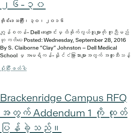
၂၆-၃၀
တိုင်းဒေသကြီး၊ ၃၀၊ ၂၀၁၆
ဂျွန်စတန်- Dell ဆေးကျောင်းမှ ထိခိုက်လွယ်သူများကို ကူညီမည်
ဟု ကတိပေး Posted: Wednesday, September 28, 2016
By S. Claiborne “Clay” Johnston – Dell Medical
School မှ အမေရိကန်-နိုင်ငံခြားသားများအတွက် အထူးသီးသန့်
ပိုပြီးဖတ်ပါ
Brackenridge Campus RFQ
အတွက် Addendum 1 ကို ထုတ်
ပြန်ခဲ့သည်။