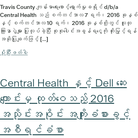
Travis County ကျန်းမာရေးစောင့်ရှောက်မှုခရိုင် d/b/a
Central Health သည် စက်တင်ဘာလ 7 ရက်၊ 2016 ခုနှစ်
နှင့် စက်တင်ဘာလ 10 ရက်၊ 2016 ခုနှစ်တို့တွင် လူထု
ကြားနာပွဲများ ပြုလုပ်ခဲ့ပြီး စုစုပေါင်းအခွန်ရငွေကို တိုးမြှင့်ရန်
အဆိုပြုချက်ဖြင့် […]
ပိုပြီးဖတ်ပါ
Central Health နှင့် Dell ဆေး
ကျောင်းမှ ထုတ်ဝေသည့် 2016
အသိုင်းအဝိုင်း အကျိုးခံစားခွင့်
အစီရင်ခံစာ