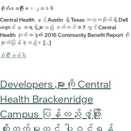
တိုင်းဒေသကြီး ၈၊ ၂၀၁၆
Central Health နှင့် Austin ရှိ Texas တက္ကသိုလ်ရှိ Dell
ဆေးကျောင်းမှ အရာရှိများသည် စက်တင်ဘာ 7 တွင် Central
Health ဘုတ်အဖွဲ့၏ 2016 Community Benefit Report ကို
ထုတ်ပြန်ခဲ့သည်။ […]
ပိုပြီးဖတ်ပါ
Developers များကို Central
Health Brackenridge
Campus ပြန်လည်ဖွံ့ဖြိုး
တိုးတက်မှုတွင် ပါဝင်ရန်