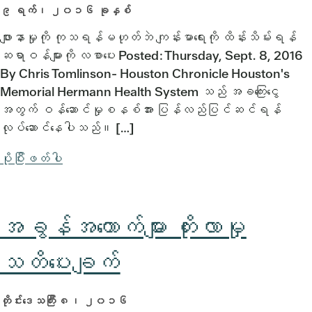
၉ ရက်၊ ၂၀၁၆ ခုနှစ်
ဖျားနာမှုကို ကုသရန်မဟုတ်ဘဲ ကျန်းမာရေးကို ထိန်းသိမ်းရန်
ဆရာဝန်များကို လစာပေး Posted: Thursday, Sept. 8, 2016
By Chris Tomlinson- Houston Chronicle Houston's
Memorial Hermann Health System သည် အခကြေးငွေ
အတွက် ဝန်ဆောင်မှုစနစ်အား ပြန်လည်ပြင်ဆင်ရန်
လုပ်ဆောင်နေပါသည်။ […]
ပိုပြီးဖတ်ပါ
အခွန်အကောက်များ တိုးလာမှု
သတိပေးချက်
တိုင်းဒေသကြီး ၈၊ ၂၀၁၆