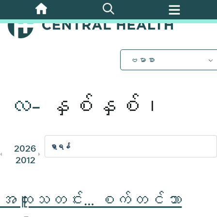
အဓိက
အကြောင်းအရာ
သို့
ကျော်သွား
ပါ။
ဗမာစာ
လ-
နှစ်နှစ်၊
2026
2025
2024
2023
202
2012
2011
အထူးသတင်း… စက်တင်ဘာ