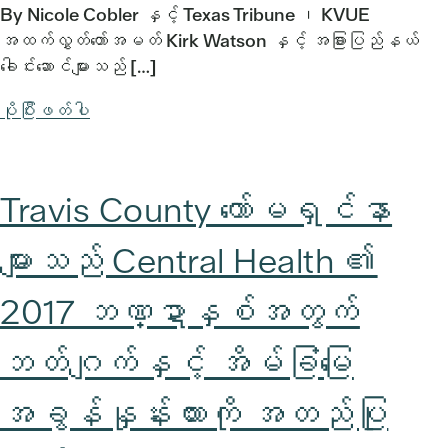
By Nicole Cobler နှင့် Texas Tribune ၊ KVUE
အထက်လွှတ်တော်အမတ် Kirk Watson နှင့် အခြားပြည်နယ်
ခေါင်းဆောင်များသည် […]
ပိုပြီးဖတ်ပါ
Travis County ကော်မရှင်နာ
များသည် Central Health ၏
2017 ဘဏ္ဍာနှစ်အတွက်
ဘတ်ဂျက်နှင့် အိမ်ခြံမြေ
အခွန်နှုန်းထားကို အတည်ပြု