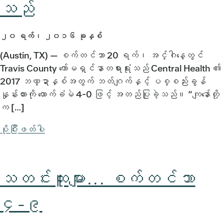
သည်
၂၀ ရက်၊ ၂၀၁၆ ခုနှစ်
(Austin, TX) — စက်တင်ဘာ 20 ရက်၊ အင်္ဂါနေ့တွင်
Travis County ကော်မရှင်နာတရားရုံးသည် Central Health ၏
2017 ဘဏ္ဍာနှစ်အတွက် ဘတ်ဂျက်နှင့် ပစ္စည်းခွန်
နှုန်းထားကို ထောက်ခံမဲ 4-0 ဖြင့် အတည်ပြုခဲ့သည်။ “ကျနော်တို့
က […]
ပိုပြီးဖတ်ပါ
သတင်းထူးများ... စက်တင်ဘာ
၄-၉