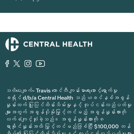
သတိပေးချက်- Travis ကောင်တီ ကျန်းမာရေးစောင့်ရှောက်မှု
ခရိုင် d/b/a Central Health သည် ယခင်နှစ်အခွန်
နှုန်းထက် ပြုပြင်ထိန်းသိမ်းမှုနှင့် လုပ်ငန်းလည်ပတ်မှု
များအတွက် အခွန်ပိုမိုမြှင့်တင်မည့် အခွန်နှုန်းထားကို
လက်ခံကျင့်သုံးခဲ့သည်။ အခွန်နှုန်းထားကို ၈
ရာခိုင်နှုန်းအထိ မြှင့်တင်မည်ဖြစ်ပြီး $100,000 တန်
အိမ်၏ ပြုပြင်ထိန်းသိမ်းမှုနှင့် လုပ်ငန်းလည်ပတ်မှုများ