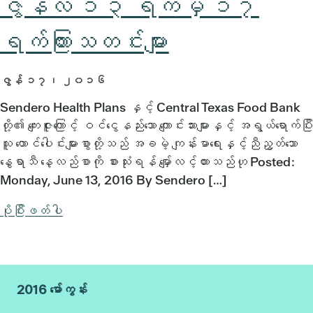
ဇွန်လ ၁၃ ရက်မှ ၁၇
ရက်ကြားသတင်းများ
ဇွန် ၁၇၊ ၂၀၁၆
Sendero Health Plans နှင့် Central Texas Food Bank
တို့၏ ကျေးဇူးကြောင့် ဝင်ငွေနည်းသော ကျောင်းသားများနှင့် အရွယ်ရောက်ပြီး
သူ ထောင်ပေါင်းများစွာတို့သည် အခမဲ့ ကျန်းမာရေးနှင့်ညီညွတ်သော
နွေရာသီ နေ့လည်စာကို စားသုံးရန် မျှော်လင့်ထားသည်ဟု Posted:
Monday, June 13, 2016 By Sendero […]
ပိုပြီးဖတ်ပါ
2016 မော်ကွန်း