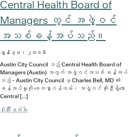
Central Health Board of
Managers တွင် အဖွဲ့ဝင်
အသစ်ခန့်အပ်သည်။
ဇွန် ၃၀၊ ၂၀၁၆
Austin City Council သည် Central Health Board of
Managers (Austin) အတွက် အဖွဲ့ဝင်အသစ် ခန့်အပ်
သည် - Austin City Council မှ Charles Bell, MD ၏
ခန့်အပ်မှုကို စေတနာ့ဝန်ထမ်း၊ အဖွဲ့ဝင် ကိုးဦးရှိသော
Central […]
ပိုပြီးဖတ်ပါ