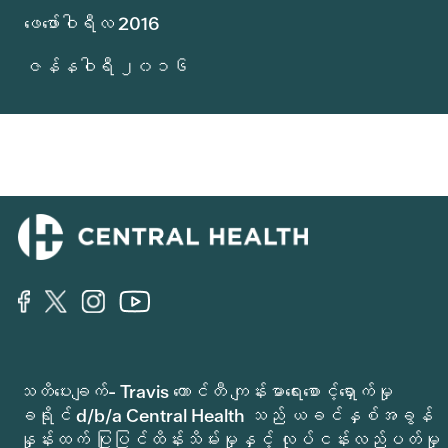
ဖေဖော်ဝါရီလ 2016
ဇန်နဝါရီ ၂၀၁၆
သတိပေးချက်- Travis ကောင်တီ ကျန်းမာရေးစောင့်ရှောက်မှု
ခရိုင် d/b/a Central Health သည် ယခင်နှစ်အခွန်
နှုန်းထက် ပြုပြင်ထိန်းသိမ်းမှုနှင့် လုပ်ငန်းလည်ပတ်မှု