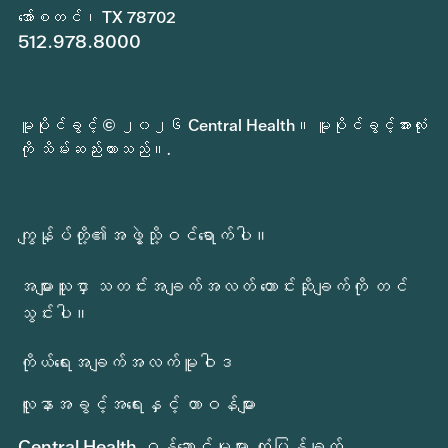
အော်စတင်၊ TX 78702
512.978.8000
မူပိုင်ခွင့် © ၂၀၂၆ Central Health။ မူပိုင်ခွင့်အားလုံး
ကို သိမ်းဆည်းထားသည်။.
ကျွန်ုပ်တို့၏အဖွဲ့သို့ဝင်ရောက်ပါ။
အများသူငှာ သတင်းအချက်အလတ် တောင်းဆိုချက်ကို တင်
သွင်းပါ။
ကိုယ်ရေးအချက်အလက်မူဝါဒ
လူနာအခွင့်အရေးနှင့် တာဝန်များ
Central Health ဝန်ဆောင်မှုများ တုံ့ပြန်ချက်