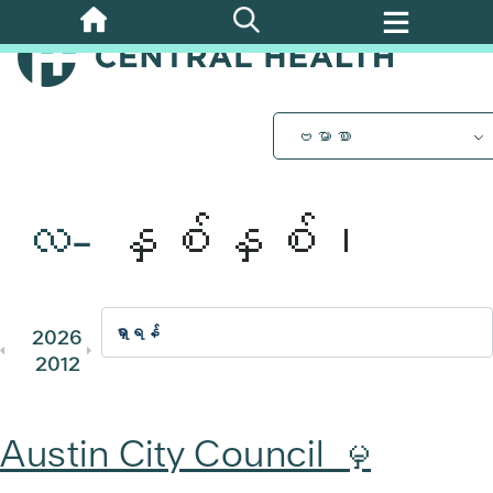
အဓိက
အကြောင်းအရာ
သို့
ကျော်သွား
ပါ။
ဗမာစာ
လ-
နှစ်နှစ်၊
2026
2025
2024
2023
202
2012
2011
Austin City Council မှ