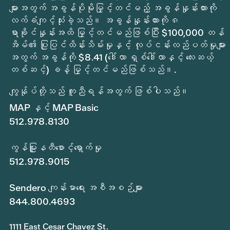
များအတွက် အခွန်ပိုမိုမြှင့်တင်မည့် အခွန်နှုန်းထားကို
လက်ခံကျင့်သုံးခဲ့သည်။ အခွန်နှုန်းထားကို ၈
ရာခိုင်နှုန်းအထိ မြှင့်တင်မည်ဖြစ်ပြီး $100,000 တန်
အိမ်၏ ပြုပြင်ထိန်းသိမ်းမှုနှင့် လုပ်ငန်းလည်ပတ်မှုများ
အတွက် အခွန်ကို $8.41 (ဒေါ်လာ ရှစ်ဒေါ်လာနှင့် လေးဆယ့်
တစ်ဆင့်) ခန့် မြှင့်တင်မည်ဖြစ်သည်။.
ကျွန်ုပ်တို့သည် ကူညီရန်အတွက် ဖြစ်ပါသည်။
MAP နှင့် MAP Basic
512.978.8130
ကွန်မြူနတီစောင့်ရှောက်မှု
512.978.9015
Sendero ကျန်းမာရေး အစီအစဉ်များ
844.800.4693
1111 East Cesar Chavez St.