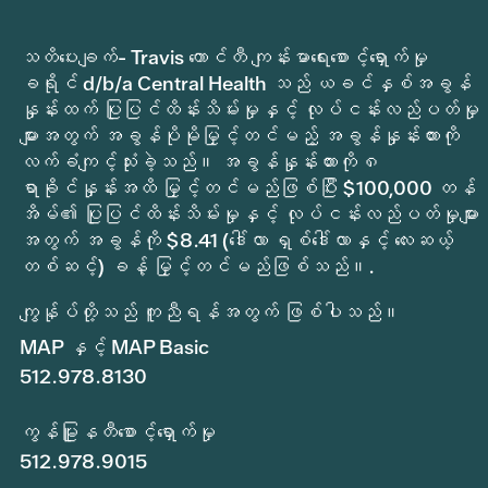
သတိပေးချက်- Travis ကောင်တီ ကျန်းမာရေးစောင့်ရှောက်မှု
ခရိုင် d/b/a Central Health သည် ယခင်နှစ်အခွန်
နှုန်းထက် ပြုပြင်ထိန်းသိမ်းမှုနှင့် လုပ်ငန်းလည်ပတ်မှု
များအတွက် အခွန်ပိုမိုမြှင့်တင်မည့် အခွန်နှုန်းထားကို
လက်ခံကျင့်သုံးခဲ့သည်။ အခွန်နှုန်းထားကို ၈
ရာခိုင်နှုန်းအထိ မြှင့်တင်မည်ဖြစ်ပြီး $100,000 တန်
အိမ်၏ ပြုပြင်ထိန်းသိမ်းမှုနှင့် လုပ်ငန်းလည်ပတ်မှုများ
အတွက် အခွန်ကို $8.41 (ဒေါ်လာ ရှစ်ဒေါ်လာနှင့် လေးဆယ့်
တစ်ဆင့်) ခန့် မြှင့်တင်မည်ဖြစ်သည်။.
ကျွန်ုပ်တို့သည် ကူညီရန်အတွက် ဖြစ်ပါသည်။
MAP နှင့် MAP Basic
512.978.8130
ကွန်မြူနတီစောင့်ရှောက်မှု
512.978.9015