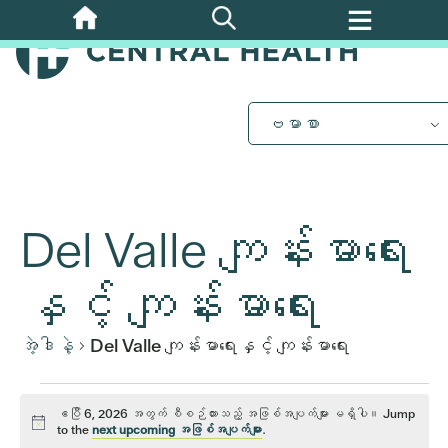
အဓိက
အကြောင်းအရာ
သို့
ကျော်သွား
ပါ။
ဗမာစာ
Del Valle ကျန်းမာရေး
နှင့် ကျန်းမာရေး
အဲ့ဒါနဲ့
Del Valle ကျန်းမာရေးနှင့် ကျန်းမာရေး
ဧပြီ
ဧပြီ 6, 2026 အတွက် စီစဉ်ထားသည့် အဖြစ်အပျက်များ မရှိပါ။ Jump
သတိထား
to the
next upcoming အဖြစ်အပျက်များ
.
ပါ။