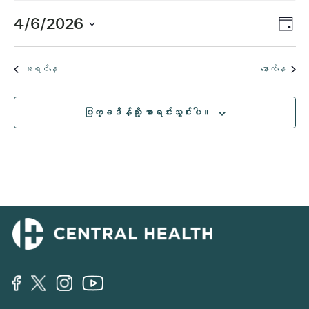
6,
ပွဲ
4/6/2026
Vi
နေ့
2026
Vi
ရက်စွဲ
Nav
ကို
Nav
အတွက်
အရင်နေ့
နောက်နေ့
ရွေး
ပါ။
အဲ့
ပြက္ခဒိန်သို့ စာရင်းသွင်းပါ။
ဒါနဲ့