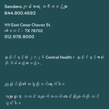
Sendero ကျန်းမာရေး အစီအစဉ်များ
844.800.4693
1111 East Cesar Chavez St.
အော်စတင်၊ TX 78702
512.978.8000
မူပိုင်ခွင့် © ၂၀၂၆ Central Health။ မူပိုင်ခွင့်အားလုံး
ကို သိမ်းဆည်းထားသည်။.
ကျွန်ုပ်တို့၏အဖွဲ့သို့ဝင်ရောက်ပါ။
အများသူငှာ သတင်းအချက်အလတ် တောင်းဆိုချက်ကို တင်
သွင်းပါ။