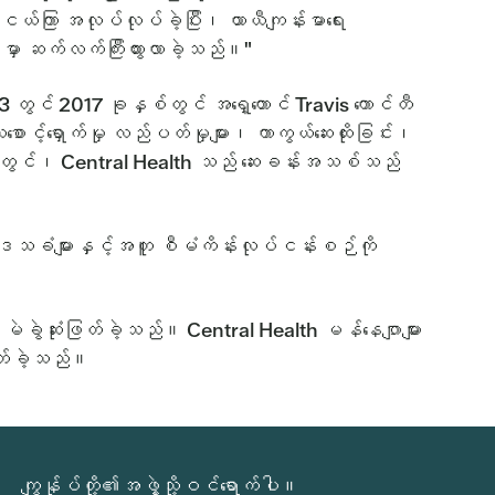
းငယ်ကြာ အလုပ်လုပ်ခဲ့ပြီး၊ ယာယီကျန်းမာရေး
များမှာ ဆက်လက်ကြီးထွားလာခဲ့သည်။"
င် 2017 ခုနှစ်တွင် အရှေ့တောင် Travis ကောင်တီ
င့်ရှောက်မှု လည်ပတ်မှုများ၊ ကာကွယ်ဆေးထိုးခြင်း၊
ချိန်တွင်၊ Central Health သည် ဆေးခန်းအသစ်သည်
ေသခံများနှင့်အတူ စီမံကိန်းလုပ်ငန်းစဉ်ကို
ွဲဆုံးဖြတ်ခဲ့သည်။ Central Health မန်နေဂျာများ
ြတ်ခဲ့သည်။
ကျွန်ုပ်တို့၏အဖွဲ့သို့ဝင်ရောက်ပါ။