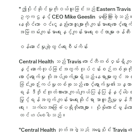
"ဤပိုင်ဆိုင်မှုကိုဝယ်ယူခြင်းသည် Eastern Travis Co
ဥက္ကဌနှင့် CEO Mike Geeslin မှပြောကြားခဲ့သည်။ "
နေထိုင်သော ဝင်ငွေနည်းသောသူများကို ကျန်းမာရေးစောင့်ရှ
အမြဲတမ်းကျန်းမာရေးနှင့်ကျန်းမာရေးစင်တာများဖန်
ဝန်ဆောင်မှုချဲ့ထွင်ရေးစီမံကိန်း
Central Health သည် Travis ကောင်တီတစ်ဝှမ်းရှိ ကျန်းမ
နှင့် ဆောက်လုပ်ခြင်းအတွက် လုပ်ငန်းစဉ်တစ်ခုကို တီ
စောင့်ရှောက်မှု လိုအပ်ချက်များရှိသည့် နေရာများတွင်
ခြင်းချဉ်းကပ်မှုတစ်ခုသည် စောင့်ရှောက်မှု၏သန္တာန်တစ်
ရန် ဒီဇိုင်းထုတ်ထားသော ကျယ်ကျယ်ပြန့်ပြန့်နှင့် ပေါင်း
မြှင့်ရန်အတွက် ကျန်းမာရေးဆိုင်ရာ သာတူညီမျှမှန်ဘီလူ
ရေး၊ သက်သေအခြေခံပရိုတိုကောများ၊ ပိုမိုကောင်းမွန်သေ
ထင်ဟပ်စေပါသည်။
"Central Health ဘုတ်အဖွဲ့သည် အရှေ့ပိုင်း Travis 