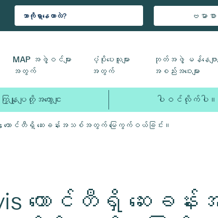
ဗမာစာ
MAP အဖွဲ့ဝင်များ
ပံ့ပိုးပေးသူများ
ဘုတ်အဖွဲ့ မန်နေဂျာမ
အတွက်
အတွက်
အစည်းအဝေးများ
ကြှနျုပျတို့အကွောငျး
ပါဝင်လိုက်ပါ။
vis ကောင်တီရှိ ဆေးခန်းအသစ်အတွက် မြေကွက်ဝယ်ခြင်း။
avis ကောင်တီရှိ ဆေးခ