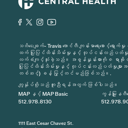
သတိပေးချက်- Travis ကောင်တီ ကျန်းမာရေးစောင့်ရှော
ထက် ပြုပြင်ထိန်းသိမ်းမှုနှင့် လုပ်ငန်းလည်ပတ်မှုမ
လက်ခံကျင့်သုံးခဲ့သည်။ အခွန်နှုန်းထားကို ၈ ရာခိ
ပြုပြင်ထိန်းသိမ်းမှုနှင့် လုပ်ငန်းလည်ပတ်မှုများအတ
တစ်ဆင့်) ခန့် မြှင့်တင်မည်ဖြစ်သည်။.
ကျွန်ုပ်တို့သည် ကူညီရန်အတွက် ဖြစ်ပါသည်။
MAP နှင့် MAP Basic
ကွန်မြူနတီစော
512.978.8130
512.978.9
1111 East Cesar Chavez St.