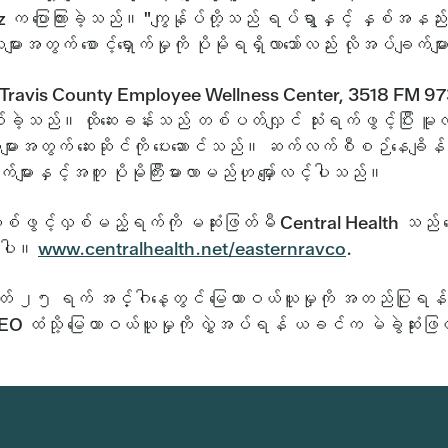
ez က ပြောကြားခဲ့သည်။ "ကျွန်ုပ်တို့သည် ရပ်ရွာနှင့် နှစ်အနည်
ူများအတွက် စောင့်ရှောက်မှုကို ပိုမိုရရှိလာသော်လည်း လိုအပ်ချက်
ravis County Employee Wellness Center, 3518 FM 973 တွ
ဲ့သည်။ ထိုဆေးခန်းသည် တစ်ပတ်လျှင် သုံးရက်ဖွင့်ပြီး မူလစော
ိုင်သူများအတွက် ဆေးဆိုင်ကို ပေးဆောင်သည်။ ဆက်လက်စီစဉ်နေ
ှုရက်များနှင့်အတူ ပိုမိုကြီးမားလာမည်ဟု မျှော်လင့်ပါသည်။
်ဖွင့်လှစ်မည့်ရက်ကို မဆုံးဖြတ်မီ Central Health သည် ဒ
လာပါ။
www.centralhealth.net/easternravco
.
 ၂၅ ရက် အင်္ဂါနေ့တွင် မြေယာဝယ်ယူမှုကို အတည်ပြုရန် မဲခ
 ထံသို့ မြေယာဝယ်ယူမှုကို လွှဲအပ်ရန် ယခင်က မဲခွဲဆုံးဖ