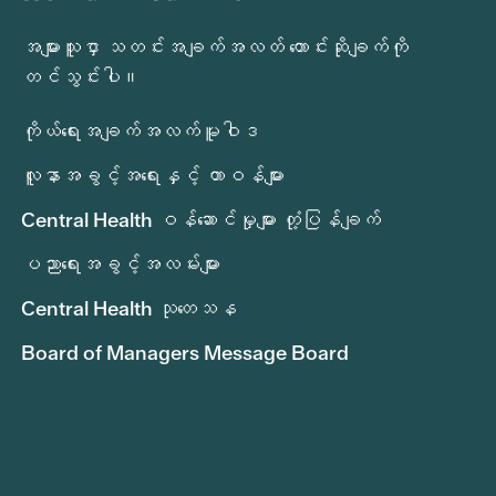
အများသူငှာ သတင်းအချက်အလတ် တောင်းဆိုချက်ကို
တင်သွင်းပါ။
ကိုယ်ရေးအချက်အလက်မူဝါဒ
လူနာအခွင့်အရေးနှင့် တာဝန်များ
Central Health ဝန်ဆောင်မှုများ တုံ့ပြန်ချက်
ပညာရေးအခွင့်အလမ်းများ
Central Health သုတေသန
Board of Managers Message Board