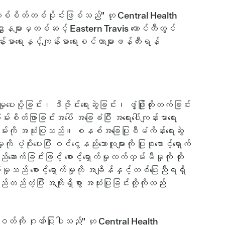
းမှုတစ်စိတ်တစ်ပိုင်းဖြစ်သည်" ဟု Central Health
ုဌာနများမှတစ်ဆင့် Eastern Travis ကောင်တီတွင်
းကျန်းမာရေးနှင့်ကျန်းမာရေးစင်တာများဖန်တီးရန်
ို့ခြင်း၊ ဒီဇိုင်းရေးဆွဲခြင်း၊ ဖွံ့ဖြိုးတိုးတက်ခြင်း
်ဖြာခြင်းအပေါ် အခြေခံပြီး အရေးပေါ်ကျန်းမာရေး
းလမ်းကို အသုံးပြုသည်။ စနစ်အခြေပြုစီမံကိန်းရေးဆွဲ
ိုးပေးပြီး ဝင်ငွေနည်းသောလူများကို ပြုစုစောင့်ရှောက်
ောက်ခြင်းဖြင့် စောင့်ရှောက်မှုလက်လှမ်းမီမှုကို တိုး
ှုသည် စောင့်ရှောက်မှုကို အချိန်နှင့်တစ်ပြေးညီရရှိ
ံ့ပြီး အကျိုးရှိစွာ အသုံးပြုခြင်းတို့ကိုလည်း
ိကဝတ်ကို ဂုဏ်ပြုပါသည်" ဟု Central Health