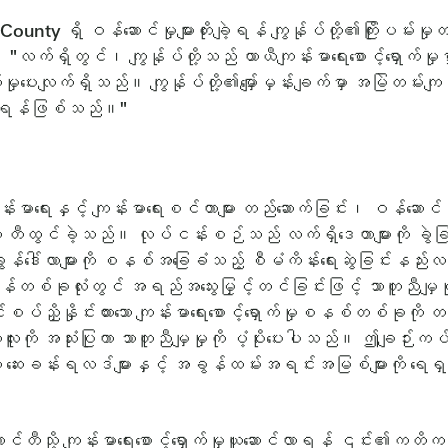
unty ရှိ ဝန်ဆောင်မှုများတိုးချဲ့ရန် ကျွန်ုပ်တို့၏ကြိုးပမ်
လက်ရှိတွင်၊ ကျွန်ုပ်တို့သည် ယာယီကျန်းမာရေးစောင့်ရှောက်မှ
ောက်မှုပေးလျက်ရှိသည်။ ကျွန်ုပ်တို့၏မျှော်မှန်းချက်မှာ အမြဲတမ်
တီးရန်ဖြစ်သည်။"
ာရေးနှင့် ကျန်းမာရေးစင်တာများ တည်ဆောက်ခြင်း၊ ဝန်ဆောင်မှုပေးပ
ထွင်ခဲ့သည်။ လုပ်ငန်းစဉ်သည် လက်ရှိဒေတာများကို ခွဲခြမ်းစိတ
 အခွန်ဒေါ်လာများကို စနစ်အခြေခံသည့် စီမံကိန်းရေးဆွဲခြင်းနည်
ခုလုံးတွင် အရည်အသွေးမြှင့်တင်ခြင်းဖြင့် သာတူညီမျှမှုကို ပံ့ပ
စပ်ညှိနှိုင်းထားသော ကျန်းမာရေးစောင့်ရှောက်မှုစနစ်တစ်ခုကို တည်ဆ
းကို အသုံးပြုကာ သာတူညီမျှမှုကို ပံ့ပိုးပေးပါသည်။ ဤချဉ်းကပ်မ
ာ ဆေးခန်းရလဒ်များနှင့် အခွန်ထမ်းအရင်းအမြစ်များကို ရေရှည်တည်တ
ကောင်တီသို့ ကျန်းမာရေးစောင့်ရှောက်မှုယူဆောင်လာရန် ၎င်း၏ကတ