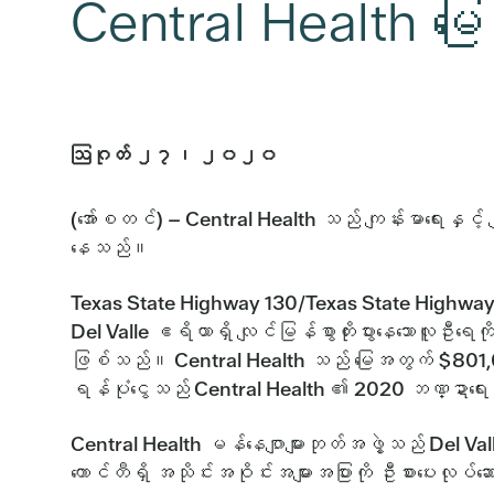
Central Health မြ
ဩဂုတ် ၂၇၊ ၂၀၂၀
(အော်စတင်) – Central Health သည် ကျန်းမာရေးနှင
နေသည်။
Texas State Highway 130/Texas State Highway
Del Valle ဧရိယာရှိ လျင်မြန်စွာတိုးပွားနေသောလ
ဖြစ်သည်။ Central Health သည် မြေအတွက် $801,000 
ရန်ပုံငွေသည် Central Health ၏ 2020 ဘဏ္ဍာရ
Central Health မန်နေဂျာများဘုတ်အဖွဲ့သည် Del Vall
ကောင်တီရှိ အသိုင်းအဝိုင်းအများအပြားကို ဦးစားပေးလုပ