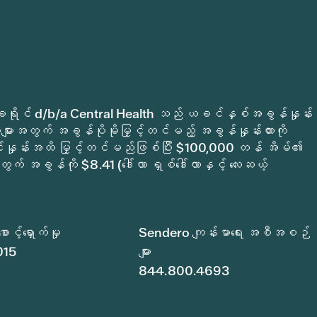
က်မှုခရိုင် d/b/a Central Health သည် ယခင်နှစ်အခွန်နှုန်း
ျားအတွက် အခွန်ပိုမိုမြှင့်တင်မည့် အခွန်နှုန်းထားကို
ုင်နှုန်းအထိ မြှင့်တင်မည်ဖြစ်ပြီး $100,000 တန် အိမ်၏
ွက် အခွန်ကို $8.41 (ဒေါ်လာ ရှစ်ဒေါ်လာနှင့် လေးဆယ့်
င့်ရှောက်မှု
Sendero ကျန်းမာရေး အစီအစဉ်
015
များ
844.800.4693