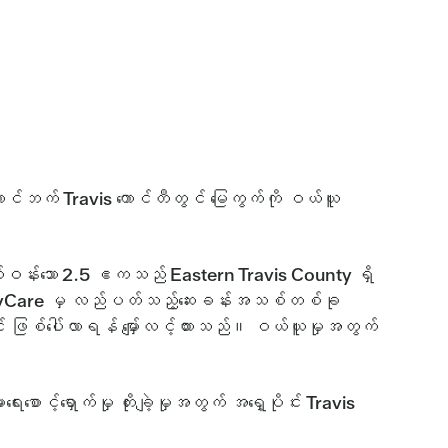
င်ဘက် Travis ကောင်တီတွင် မြေကွက်ကို ဝယ်ယူ
ဝန်းသော 2.5 ဧကသည် Eastern Travis County ရှိ
mUnityCare မှ လည်ပတ်သည့်ဆေးခန်းအသစ်တစ်ခု
 ဖြစ်ပေါ်လာရန် မျှော်လင့်ထားသည်။ ဝယ်ယူမှုအတွက်
်ရှောက်မှု တိုးချဲ့မှုအတွက် အရှေ့ပိုင်း Travis