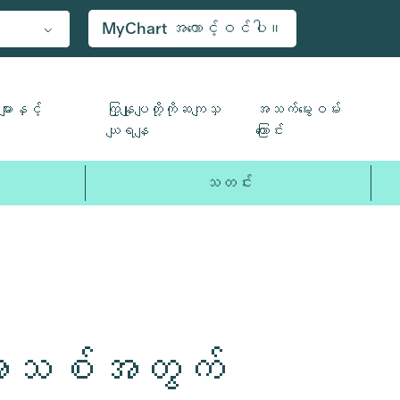
MyChart အကောင့်ဝင်ပါ။
ျားနှင့်
ကြှနျုပျတို့ကိုဆကျသှ
အသက်မွေးဝမ်း
ယျရနျ
ကြောင်း
သတင်း
န်းအသစ်အတွက်