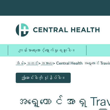
အဓိက
အကြောင်းအရာ
သို့
ကျော်သွား
ပါ။
ကျန်းမာရေးစောင့်ရှောက်မှုရယူပါ။
အိမ်
>
သတင်း
>
အသားပေး
> Central Health အရှေ့တောင် Tra
ဤဆောင်းပါးကို ပုံနှိပ်ပါ။
အရှေ့တောင်အာရှ Tr