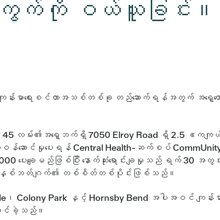
ေကွက်ကို ဝယ်ယူခြင်း။
့် ကျန်းမာရေးစင်တာအသစ်တစ်ခု တည်ဆောက်ရန်အတွက် အရှေ့တော
 45 လမ်း၏အရှေ့ဘက်ရှိ 7050 Elroy Road ရှိ 2.5 ဧကကျယ်
ူဦးရေကိုဝန်ဆောင်မှုပေးရန် Central Health-ဆက်စပ် Com
ပေးချေမည်ဖြစ်ပြီး နောက်ဆုံးရောင်းချမှုသည် ရက် 30 အတွင်း
ေးနှစ်ဘတ်ဂျက်၏ တစ်စိတ်တစ်ပိုင်းဖြစ်သည်။
e၊ Colony Park နှင့် Hornsby Bend အပါအဝင် ကျန်းမာရေးစောင့
်ဆောင်ခဲ့သည်။