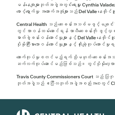
မန်နေဂျာများဘုတ်အဖွဲ့အတွင်းရေးမှူး Cynthia Valad
စောင့်ရှောက်မှု အဆောက်အအုံများသည် Del Valle နေထိုင်သ
Central Health သည် ဆေးခန်းအသစ်မဖွင့်မချင်း T
တွင် တာဝန်ထမ်းဆောင်ရန် ယာယီဆေးခန်းကို ဖွင့်လှစ်ခ
ဓာတ်ခွဲခန်းဝန်ဆောင်မှုများနှင့် Del Valle နေထ
ပိုမိုကြီးမားသောဝန်ဆောင်မှုများနှင့် တိုးချဲ့လုပ်ဆောင်မ
ဆောက်လုပ်မှုစတင်မည့်ရက် သို့မဟုတ် ဆေးခန်းအသစ
ဆက်လက်လုပ်ဆောင်မည်ဖြစ်သည်။ တွင်ပိုမိုလေ့
Travis County Commissioners Court သည် သြဂုတ်
ဘုတ်အဖွဲ့သည် ဧပြီလဘုတ်အဖွဲ့အစည်းအဝေးတွင် CEO