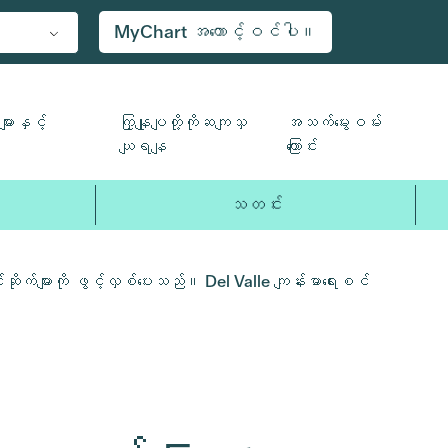
MyChart အကောင့်ဝင်ပါ။
ျားနှင့်
ကြှနျုပျတို့ကိုဆကျသှ
အသက်မွေးဝမ်း
ယျရနျ
ကြောင်း
သတင်း
က်များကို ဖွင့်လှစ်ပေးသည်။ Del Valle ကျန်းမာရေးစင်