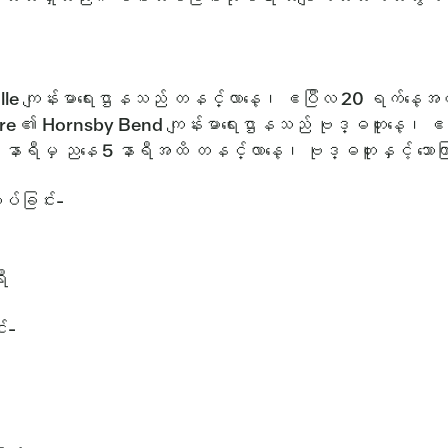
ကျန်းမာရေးဌာနသည် တနင်္လာနေ့၊ ဧပြီလ 20 ရက်နေ့အထိ တနင
၏ Hornsby Bend ကျန်းမာရေးဌာနသည် ဗုဒ္ဓဟူးနေ့၊ ဧပြီလ
8 နာရီမှ ညနေ 5 နာရီအထိ တနင်္လာနေ့၊ ဗုဒ္ဓဟူးနှင့် သေ
်ခြင်း-
ီ
း-