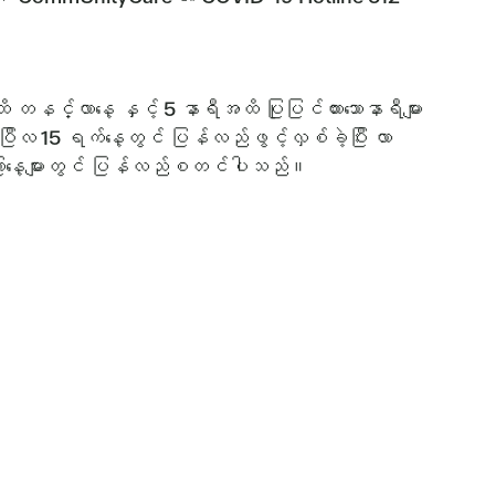
်္လာနေ့ နှင့် 5 နာရီအထိ ပြုပြင်ထားသောနာရီများ
 15 ရက်နေ့တွင် ပြန်လည်ဖွင့်လှစ်ခဲ့ပြီး လာ
ာကြာနေ့များတွင် ပြန်လည်စတင်ပါသည်။