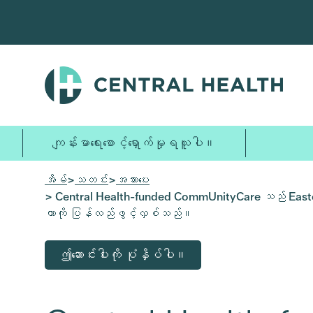
အဓိက
အကြောင်းအရာ
သို့
ကျော်သွား
ပါ။
ကျန်းမာရေးစောင့်ရှောက်မှုရယူပါ။
အိမ်
>
သတင်း
>
အသားပေး
> Central Health-funded CommUnityCare သည် Eastern T
တာကို ပြန်လည်ဖွင့်လှစ်သည်။
ဤဆောင်းပါးကို ပုံနှိပ်ပါ။