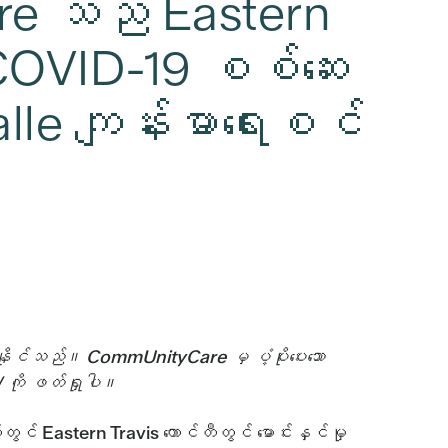
re သည် Eastern
 COVID-19 စစ်ဆေး
alle ကျန်းမာရေးစင်
းနိုင်သည်။ CommUnityCare မှ ပံ့ပိုးပေးသော
 ကို ဖတ်ရှုပါ။
င် Eastern Travis ကောင်တီတွင် မောင်းနှင်မှု