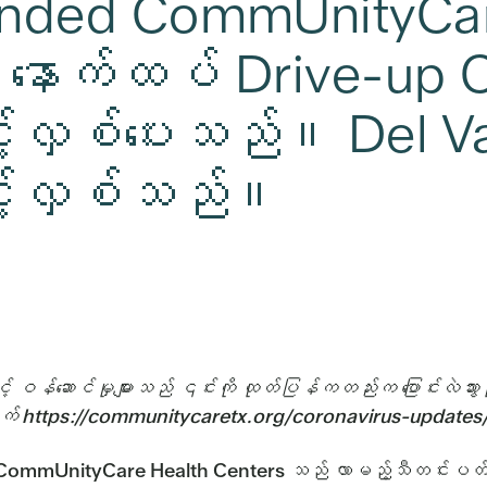
funded CommUnityCa
င် နောက်ထပ် Drive-up
ွင့်လှစ်ပေးသည်။ Del V
င့်လှစ်သည်။
 ဝန်ဆောင်မှုများသည် ၎င်းကို ထုတ်ပြန်ကတည်းက ပြောင်းလဲသွာ
ွက် https://communitycaretx.org/coronavirus-updates/
ားသော CommUnityCare Health Centers သည် လာမည့်သီတင်းပတ်တွ