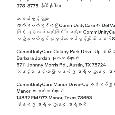
978-8775 သို့ခေါ်ဆိုပါ။
ဆေးခန်းဖွင့်ပွဲများ
နောက်အပတ်တွင်လည်း CommUnityCare ၏ Del Valle 
ဖြင့် ဖွင့်လှစ်မည်ဖြစ်ပါသည်။ CommUnityCare 
မည့်အပတ်တွင် ပုံမှန်ဆေးခန်းဖွင့်ချိန် နံနက် 
CommUnityCare Colony Park Drive-Up စမ်းသပ
Barbara Jordan မူလတန်းကျောင်း
6711 Johnny Morris Rd., Austin, TX 78724
တနင်္လာ နှင့် သောကြာ မနက် ၉ နာရီမှ ညနေ ၄ နာရ
CommUnityCare Manor Drive-Up စမ်းသပ်ခြင်
Manor အထက်တန်းကျောင်း
14832 FM 973 Manor, Texas 78653
နံနက် ၉ နာရီမှ ညနေ ၄ နာရီအထိ