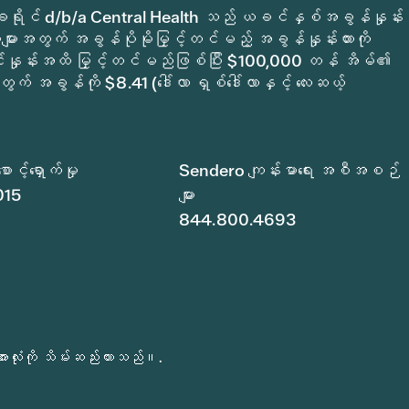
က်မှုခရိုင် d/b/a Central Health သည် ယခင်နှစ်အခွန်နှုန်း
ျားအတွက် အခွန်ပိုမိုမြှင့်တင်မည့် အခွန်နှုန်းထားကို
ုင်နှုန်းအထိ မြှင့်တင်မည်ဖြစ်ပြီး $100,000 တန် အိမ်၏
ွက် အခွန်ကို $8.41 (ဒေါ်လာ ရှစ်ဒေါ်လာနှင့် လေးဆယ့်
င့်ရှောက်မှု
Sendero ကျန်းမာရေး အစီအစဉ်
015
များ
844.800.4693
လုံးကို သိမ်းဆည်းထားသည်။.