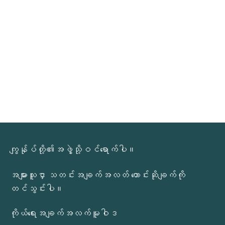
ကျွန်ုပ်တို့၏အဖွဲ့သို့ဝင်ရောက်ပါ။
အများသူငှာ သတင်းအချက်အလတ် တောင်းဆိုချက်ကို
တင်သွင်းပါ။
ကိုယ်ရေးအချက်အလက်မူဝါဒ