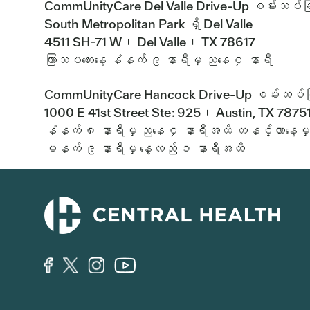
CommUnityCare Del Valle Drive-Up စမ်းသပ်ခြ
South Metropolitan Park ရှိ Del Valle
4511 SH-71 W၊ Del Valle၊ TX 78617
ကြာသပတေးနေ့ နံနက် ၉ နာရီမှ ညနေ ၄ နာရီ
CommUnityCare Hancock Drive-Up စမ်းသပ်ခြ
1000 E 41st Street Ste: 925၊ Austin, TX 7875
နံနက် ၈ နာရီမှ ညနေ ၄ နာရီအထိ တနင်္လာနေ့မှ သ
မနက် ၉ နာရီမှ နေ့လည် ၁ နာရီအထိ