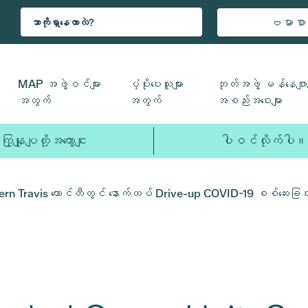
ဗမာစာ
MAP အဖွဲ့ဝင်များ
ပံ့ပိုးပေးသူများ
ဘုတ်အဖွဲ့ မန်နေဂျာမ
အတွက်
အတွက်
အစည်းအဝေးများ
ကြှနျုပျတို့အကွောငျး
ပါဝင်လိုက်ပါ။
ravis ကောင်တီတွင် နောက်ထပ် Drive-up COVID-19 စစ်ဆေးခြင်းဆို