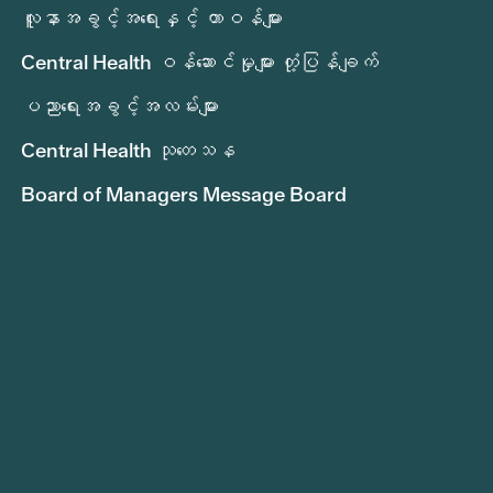
လူနာအခွင့်အရေးနှင့် တာဝန်များ
Central Health ဝန်ဆောင်မှုများ တုံ့ပြန်ချက်
ပညာရေးအခွင့်အလမ်းများ
Central Health သုတေသန
Board of Managers Message Board