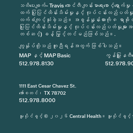
သတိပေးချက်- Travis ကောင်တီ ကျန်းမာရေးစောင့်ရှော
ထက် ပြုပြင်ထိန်းသိမ်းမှုနှင့် လုပ်ငန်းလည်ပတ်မှုမ
လက်ခံကျင့်သုံးခဲ့သည်။ အခွန်နှုန်းထားကို ၈ ရာခိ
ပြုပြင်ထိန်းသိမ်းမှုနှင့် လုပ်ငန်းလည်ပတ်မှုများအတ
တစ်ဆင့်) ခန့် မြှင့်တင်မည်ဖြစ်သည်။.
ကျွန်ုပ်တို့သည် ကူညီရန်အတွက် ဖြစ်ပါသည်။
MAP နှင့် MAP Basic
ကွန်မြူနတီစော
512.978.8130
512.978.9
1111 East Cesar Chavez St.
အော်စတင်၊ TX 78702
512.978.8000
မူပိုင်ခွင့် © ၂၀၂၆ Central Health။ မူပိုင်ခွင့်အား