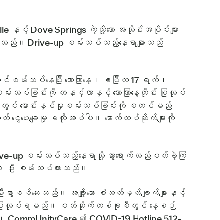
 Dove Springs ကဲ့သို့သော အသိုင်းအဝိုင်းများ
ာထားသည်။ Drive-up စမ်းသပ်သည့်နေရာများသည်
်စမ်းသပ်နေပြီး သောကြာနေ့၊ ဧပြီလ 17 ရက်၊
ခြင်းကို တနင်္လာနှင့် သောကြာနေ့တိုင်း ပြုလုပ်
် မောင်းနှင်မှုစမ်းသပ်ခြင်းကို စတင်မည်
ွေပေးချေမှု မလိုအပ်ပါ။ နောက်ထပ်ဆိုက်များကို
e-up စမ်းသပ်သည့်နေရာသို့ သွားရောက်လည်ပတ်ခဲ့ကြ
၄၁ ဦး စမ်းသပ်ထားသည်။
းစွာစစ်ဆေးသည်။ အချို့သော စံသတ်မှတ်ချက်များနှင့်
စ်ခု ပြုလုပ်ရမည်။ ဝဘ်ဆိုက်တစ်ခုစီတွင် နေ့စဉ်
၊ CommUnityCare ၏ COVID-19 Hotline 512-