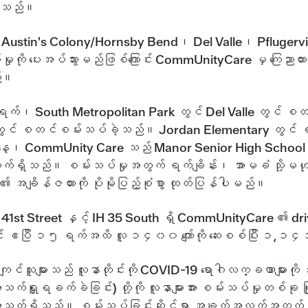
စ်သည်။
's Colony/Hornsby Bend၊ Del Valle၊ Pflugerville နှင့်
မှုကို ပေးအပ်သွားမည်ဖြစ်ကြောင်း CommUnityCare မှ ကြေည
ည်။
်၊ South Metropolitan Park တွင် Del Valle တွင် စတင
တွင် စတင်စမ်းသပ်ခဲ့သည်။ Jordan Elementary တွင် စမ်းသပ်
၊ CommUnity Care သည် Manor Senior High School တွင
က်ရှိသည်။ စမ်းသပ်မှုအတွက် ရက်ချိန်း၊ အာမခံ သို့မဟုတ် င
ျား၏ အချိန်ဇယားကို ပိုမိုပြည့်စုံစွာ ထုတ်ပြန်ပါမည်။
1st Street နှင့် IH 35 South ရှိ CommUnityCare ၏ driv
ွင် ဧပြီ ၁၅ ရက်အထိ လူ ၁၄၀၀ ကျော်ကို ဆေးစစ်ပြီး ၁,၁
င်သူများသည် လူနာတိုင်းကို COVID-19 ရောဂါလက္ခဏာများကို ဦ
င့် အသက်ရှူရခက်ခဲခြင်း) တို့ကို လူနာများအား စမ်းသပ်မှုတ
်အသတ်ရှိသည်။ စမ်းသပ်ခြင်းဆိုင်ရာ အချက်အလက်အတွက်