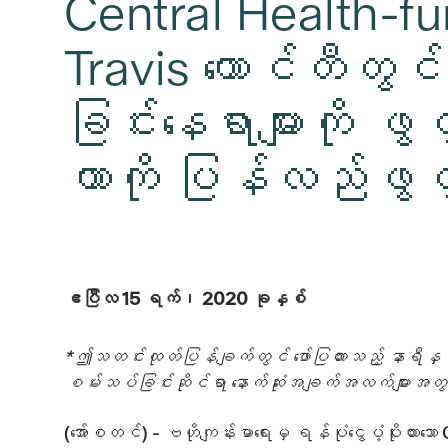
Central Health-
Travis ကောင်တီတွ
ခြင်းနေရာများကို ဖ
တာကို ပြန်လည်ဖွ
ဧပြီလ 15 ရက်၊ 2020 ခုနှစ်
*ဤသတင်းထုတ်ပြန်ချက်တွင် ဖော်ပြထားသည့် နာရီနှင့်
စမ်းသပ်ခြင်းဆိုင်ရာ နောက်ဆုံးအချက်အလက်များအတ
(အော်စတင်) - ဗဟိုကျန်းမာရေးမှ ရန်ပုံငွေပံ့ပိုးထ