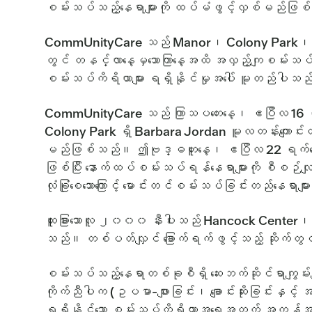
စမ်းသပ်သည့်နေရာများကို ထပ်မံဖွင့်လှစ်မည်ဖြ
CommUnityCare သည် Manor၊ Colony Park၊ Austin
တွင် တနင်္လာနေ့မှသောကြာနေ့အထိ အလှည့်ကျစမ်းသပ်
စမ်းသပ်ကိရိယာများ ရရှိနိုင်မှုအပေါ် မူတည်ပါသ
CommUnityCare သည် ကြာသပတေးနေ့၊ ဧပြီလ 16 ရက
Colony Park ရှိ Barbara Jordan မူလတန်းကျောင်း
မည်ဖြစ်သည်။ ဤဗုဒ္ဓဟူးနေ့၊ ဧပြီလ 22 ရက်နေ့
ဖြစ်ပြီး နောက်ထပ်စမ်းသပ်ရန်နေရာများကို စီစဉ်လျ
လုံခြုံစေသောကြောင့် မောင်းတင်စမ်းသပ်ခြင်းတည်နေရာမ
ထူးခြားသောလူ ၂၀၀၀ နီးပါးသည် Hancock Center၊ 4
သည်။ တစ်ပတ်လျှင် ခြောက်ရက်ဖွင့်သည့် ဆိုက်တ
စမ်းသပ်သည့်နေရာတစ်ခုစီရှိ ဆေးဘက်ဆိုင်ရာကျွမ်းကျ
ကိုက်ညီပါက (ဥပမာ-ဖျားခြင်း၊ ချောင်းဆိုးခြင်းနှ
ရရှိနိုင်သော စမ်းသပ်ကိရိယာအရေအတွက် အကန့