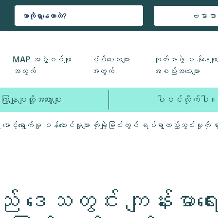
ဗမာစာ
MAP အဖွဲ့ဝင်များ
ပံ့ပိုးပေးသူများ
ဘုတ်အဖွဲ့ မန်နေဂျာမ
အတွက်
အတွက်
အစည်းအဝေးများ
ကြှနျုပျတို့အကွောငျး
ပါဝင်လိုက်ပါ။
င့်ရှောက်မှု ဝန်ဆောင်မှုများ တိုးချဲ့ခြင်းတွင် ရပ်ရွာထည့်သွင်းမှုကို
 ဒေသတွင်း ကျန်းမာရေး စေ