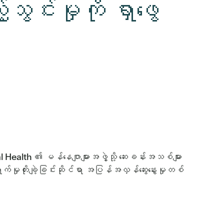
သွင်းမှုကို ရှာဖွေ
ealth ၏ မန်နေဂျာများအဖွဲ့သို့ ဆေးခန်းအသစ်များ
မှုတိုးချဲ့ခြင်းဆိုင်ရာ အပြန်အလှန်ဆွေးနွေးမှုတစ်