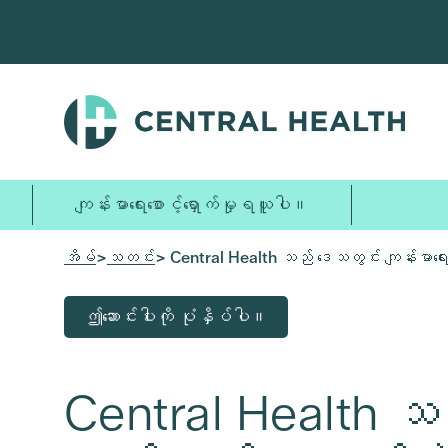
အဓိက
အကြောင်းအရာ
သို့
ကျော်သွား
ပါ။
ကျန်းမာရေးစောင့်ရှောက်မှုရယူပါ။
အိမ်
>
သတင်း
> Central Health သည် ဒေသတွင်း ကျန်းမာရေး စော
ဤဆောင်းပါးကို ပုံနှိပ်ပါ။
Central Health သည်