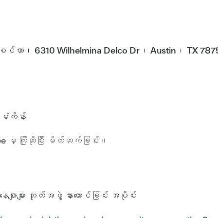
းတက်ရေးစင်တာ၊ 6310 Wilhelmina Delco Dr၊ Austin၊ TX 78
မံကိန်း
ှ ကြိုဆိုပြီး မိတ်ဆက်ခြင်း။
များ ဘုတ်အဖွဲ့ နားထောင်ခြင်း အပိုင်း