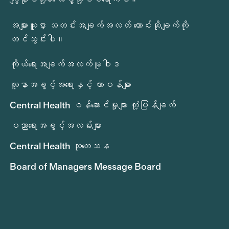
အများသူငှာ သတင်းအချက်အလတ် တောင်းဆိုချက်ကို
တင်သွင်းပါ။
ကိုယ်ရေးအချက်အလက်မူဝါဒ
လူနာအခွင့်အရေးနှင့် တာဝန်များ
Central Health ဝန်ဆောင်မှုများ တုံ့ပြန်ချက်
ပညာရေးအခွင့်အလမ်းများ
Central Health သုတေသန
Board of Managers Message Board