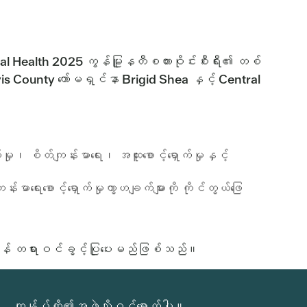
ral Health 2025 ကွန်မြူနတီစကားဝိုင်းစီးရီး၏ တစ်
avis County ကော်မရှင်နာ Brigid Shea နှင့် Central
မှု၊ စိတ်ကျန်းမာရေး၊ အထူးစောင့်ရှောက်မှုနှင့်
်းမာရေးစောင့်ရှောက်မှုကွာဟချက်များကို ကိုင်တွယ်ဖြေ
ရန် တရားဝင်ခွင့်ပြုပေးမည်ဖြစ်သည်။
ကျွန်ုပ်တို့၏အဖွဲ့သို့ဝင်ရောက်ပါ။