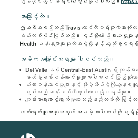
အွန်လိုင်းတွင် စာရင်းပေးသွင်းနိုင်ပါသည်။
https:
ဘာကြောင့်လဲ။
ဤအစီအစဉ်သည် Travis ကောင်တီပရိဝုဏ်အားလုံးတစ်လျှေ
စိတ်တစ်ပိုင်းဖြစ်သည်။ ၎င်းတို့၏ ဦးစားပေးမှုများနှ
Health မန်နေဂျာများဘုတ်အဖွဲ့တို့နှင့် တွေ့ဆုံခွင
အဓိကအကြောင်းအရာများ ပါဝင်သည်။
Del Valle နှင့် Central-East Austin ရှိ ကျန်းမာရ
ဓာတ်ခွဲခန်းဝန်ဆောင်မှုများအပါအဝင် ပြည့်စုံသောဝ
တံတားဝန်ဆောင်မှုများနှင့် အိုးမဲ့အိမ်မဲ့ကြုံတွေ့နေ
ရှင်းသည့် ဆန်းသစ်တီထွင်သောပရိုဂရမ်များ။
ကျန်းမာရေးစောင့်ရှောက်မှုပေးသည့်နည်းလမ်းကို မြ
တက်ရောက်သူအားလုံးအတွက် အခမဲ့ ကားပါကင်ကို ရ