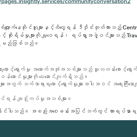
//pages.insightly.services/communityconversation2
ာက်နေထိုင်သူများနှင့်ထိတွေ့ရန် ဒီဇိုင်းထုတ်ထားသည့် Cent
င့် စိုးရိမ်မှုများကို မျှဝေရန်၊ ရပ်ရွာအဖွဲ့ဝင်များသည် Tr
့်ရရှိမည်ဖြစ်သည်။
ေးစောင့်ရှောက်မှု အဆောက်အအုံအသစ်များသည် မူလတန်းစောင့်ရှောက်
န်ဆောင်မှုများကို ပေးဆောင်လျက်ရှိသည်။
ရသူများအတွက် သက်သာရာရစောင့်ရှောက်မှုများအပါအဝင် အရေးကြီးသောကျန
ှင့်တင်ရန် ချဉ်းကပ်မှုအသစ်များ။
ရှိနိုင်ပါသည်။ အစည်းအဝေးခန်းအပြင်ဘက်တွင် ကားရပ်နား