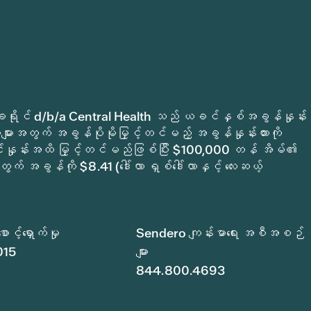
က်မှုခရိုင် d/b/a Central Health သည် ယခင်နှစ်အခွန်နှုန်း
ျားအတွက် အခွန်ပိုမိုမြှင့်တင်မည့် အခွန်နှုန်းထားကို
ုင်နှုန်းအထိ မြှင့်တင်မည်ဖြစ်ပြီး $100,000 တန် အိမ်၏
ွက် အခွန်ကို $8.41 (ဒေါ်လာ ရှစ်ဒေါ်လာနှင့် လေးဆယ့်
င့်ရှောက်မှု
Sendero ကျန်းမာရေး အစီအစဉ်
015
များ
844.800.4693