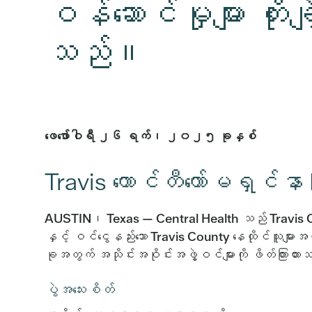
ဝန်ဆောင်မှုများ တိုး
သည်။
ဖေဖော်ဝါရီ ၂၆ ရက်၊ ၂၀၂၅ ခုနှစ်
Travis ကောင်တီကော်မရှင်နာ 
AUSTIN၊ Texas — Central Health သည် Travis Coun
နှင့် ဝင်ငွေနည်းသော Travis County နေထိုင်သူများအတ
ခုအတွက် အသိုင်းအဝိုင်းအဖွဲ့ဝင်များကို ဖိတ်ကြားထာ
ပွဲအသေးစိတ်