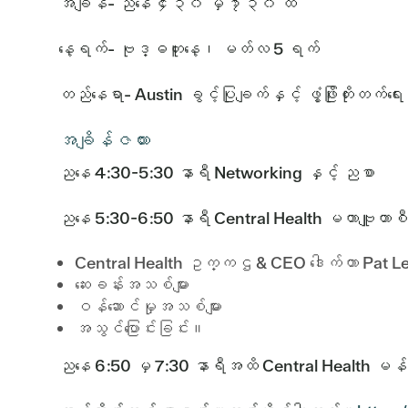
အချိန်- ညနေ ၄း၃၀ မှ ၇း၃၀ ထိ
နေ့ရက်- ဗုဒ္ဓဟူးနေ့၊ မတ်လ 5 ရက်
တည်နေရာ- Austin ခွင့်ပြုချက်နှင့် ဖွံ့ဖြိုးတို
အချိန်ဇယား
ညနေ 4:30-5:30 နာရီ Networking နှင့် ညစာ
ညနေ 5:30-6:50 နာရီ Central Health မဟာဗျူဟာစီ
Central Health ဥက္ကဌ & CEO ဒေါက်တာ Pat Lee မ
ဆေးခန်းအသစ်များ
ဝန်ဆောင်မှုအသစ်များ
အသွင်ပြောင်းခြင်း။
ညနေ 6:50 မှ 7:30 နာရီအထိ Central Health မန်နေဂျာ