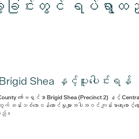
ချဲ့ခြင်းတွင် ရပ်ရွာထည့်
Brigid Shea နှင့်ပူးပေါင်းရန်
ty ကော်မရှင်နာ Brigid Shea (Precinct 2) နှင့် Central H
ွက် ဆန်းသစ်သောဝန်ဆောင်မှုများအပါအဝင် ကျန်းမာရေးစောင့်ရှောက်
းသည်။