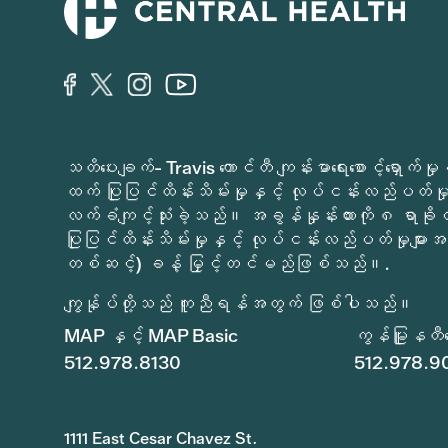
သတိပေးချက်- Travis ကောင်တီ ကျန်းမာရေးစောင့်ရှော
ထက် ပြုပြင်ထိန်းသိမ်းမှုနှင့် လုပ်ငန်းလည်ပတ်မှုမ
လက်ခံကျင့်သုံးခဲ့သည်။ အခွန်နှုန်းထားကို ၈ ရာခိ
ပြုပြင်ထိန်းသိမ်းမှုနှင့် လုပ်ငန်းလည်ပတ်မှုများအတ
တစ်ဆင့်) ခန့် မြှင့်တင်မည်ဖြစ်သည်။.
ကျွန်ုပ်တို့သည် ကူညီရန်အတွက် ဖြစ်ပါသည်။
MAP နှင့် MAP Basic
ကွန်မြူနတီစော
512.978.8130
512.978.9
1111 East Cesar Chavez St.