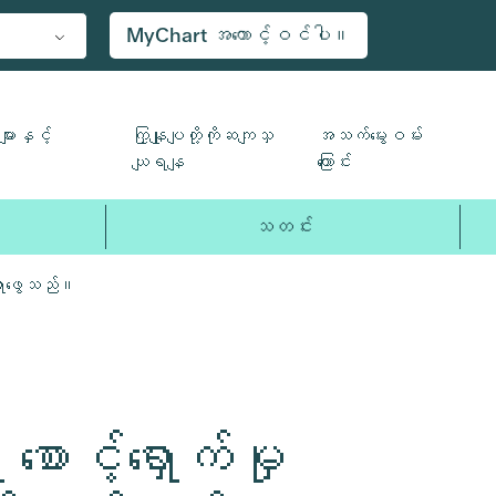
MyChart အကောင့်ဝင်ပါ။
ျားနှင့်
ကြှနျုပျတို့ကိုဆကျသှ
အသက်မွေးဝမ်း
ယျရနျ
ကြောင်း
သတင်း
 ရှာဖွေသည်။
ာင့်ရှောက်မှု