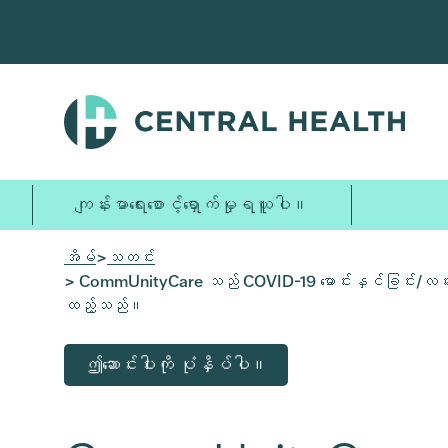
အဓိက
အကြောင်းအရာ
သို့
ကျော်သွား
ပါ။
ကျန်းမာရေးစောင့်ရှောက်မှုရယူပါ။
အိမ်
>
သတင်း
> CommUnityCare သည် COVID-19 မောင်းနှင်ခြင်း/လမ်းလျှော
ထည့်သည်။
ဤဆောင်းပါးကို ပုံနှိပ်ပါ။