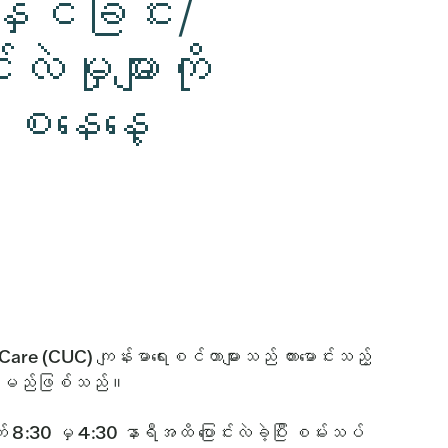
ှင်ခြင်း/
လဲမှုများကို
 စနေနေ့
are (CUC) ကျန်းမာရေးစင်တာများသည် ကားမောင်းသည့်
င်ပေးမည်ဖြစ်သည်။
8:30 မှ 4:30 နာရီအထိ ပြောင်းလဲခဲ့ပြီး စမ်းသပ်