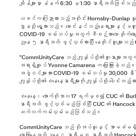
ချိန်များမှာ နံနက် 6:30 မှ 1:30 နာရီအထိဖြစ်သည
ယခင်က ကြေညာထားသည့်အတိုင်း Hornsby-Dunlap မူလ
ဌာနသို့ ရွှေ့ထားသည်။ မောင်းနှင်သည့်နေရာများနှ
COVID-19 စမ်းသပ်မှုအတွက် စီစဉ်ထားသော ဆိုက်ရေ
ညနေ ၅ နာရီအထိ ဖွင့်လှစ်ထားပြီး နေထိုင်သူများသ
"CommUnityCare သည် ကျွန်ုပ်တို့၏လူနာများအတွက
အရာရှိချုပ် Yvonne Camarena က ပြောကြားခဲ့
အဖွဲ့ဝင်များအား COVID-19 စမ်းသပ်မှု 30,000 နီးပါး
ကျွန်ုပ်တို့၏စနေနေ့နာရီများကို ကျွန်ုပ်တို့ ပေါင်းထည
စနေနေ့၊ အောက်တိုဘာလ 17 ရက်မှစ၍ CUC ၏ Burl
နာရီအထိ ဖွင့်လှစ်မည်ဖြစ်ပြီး CUC ၏ Hancock
ဆက်လက်ကမ်းလှမ်းမည်ဖြစ်သည်။
CommUnityCare သည် လိုအပ်သူနှင့် အာမခံမရှိသူ
သောကြာနေ့အထိ ညနေ ၄ နာရီမှ ၈ နာရီအထိ Hancock He