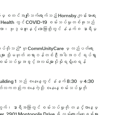
မှ စတင်အကျိုးသက်ရောက်သည့် Hornsby ကျန်းမာရေး
Bend Health တွင် COVID-19 စမ်းသပ်မှုတစ်ခုသည်
 ဗုဒ္ဓဟူးနှင့် သောကြာတို့တွင် နံနက် ၈ နာရီမှ
။
ုလုပ်လိုသည်" ဟု CommUnityCare မှ လည်ပတ်ရေး
ူများ သို့မဟုတ် ဆရာဝန်တစ်ဦးအပါအဝင် ရပ်ရွာ
အား စမ်းသပ်မှုအခွင့်အလမ်းများပိုမိုရရှိစေရန်
lding 1 သည် စနေနေ့တွင် နံနက် 8:30 မှ 4:30
်လကတည်းကစနေကဲ့သို့ စနေနေ့စမ်းသပ်မှုကို
က်၊ နာရီအကြာတွင် စမ်းသပ်မှုကို တနင်္လာနေ့မှ
901 Montopolis Drive ရှိ လမ်းလျှောက်ဆေးခန်းများ