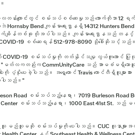
်။
တန်းကျောင်းတွင် စမ်းသပ်စစ်ဆေးမှုသည် အောက်တိုဘာ 12 ရက်
င့်မတူဘဲ Hornsby Bend ကျန်းမာရေးဌာနရှိ 14312 Hunters 
ာက်ချိန်တစ်ခု လိုအပ်ပါသည်။ ကျန်းမာရေးဌာနသည် တနင်္လာ၊
ည် COVID-19 စစ်ဆေးရန် 512-978-8090 သို့ခေါ်ဆိုသင့်သည်
် COVID-19 စမ်းသပ်မှုကို တတ်နိုင်သမျှ လွယ်ကူအောင် ပြ
သည်။ "မတ်လကတည်းက CommUnityCare သည် အာမခံမရှိသောသ
ကို ပံ့ပိုးပေးခဲ့ပါသည်။ အရှေ့တောင် Travis ကောင်တီရှိလူများ
့်ထားပါသည်။"
eson Road စမ်းသပ်သည့်နေရာ၊ 7019 Burleson Road Bui
 Center စမ်းသပ်သည့်နေရာ၊ 1000 East 41st St. သည် မတ
 မည်သူမဆို စမ်းသပ်မှုကို ပေးပါသည်။ CUC လူနာများအတွ
alth Center နှင့် Southeast Health & Wellness Center, 2