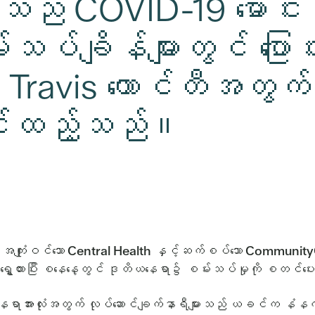
် COVID-19 မောင်းန
းသပ်ချိန်များတွင် ပြောင်း
Travis ကောင်တီအတွက်
ါင်းထည့်သည်။
 အကျုံးဝင်သော Central Health နှင့်ဆက်စပ်သော CommunityC
ို ရွှေ့ထားပြီး စနေနေ့တွင် ဒုတိယနေရာ၌ စမ်းသပ်မှုကို စတ
်နေရာအားလုံးအတွက် လုပ်ဆောင်ချက်နာရီများသည် ယခင်က နံနက် 