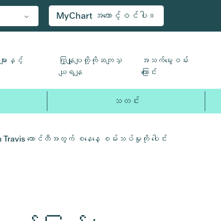
MyChart အကောင့်ဝင်ပါ။
ျားနှင့်
ကြှနျုပျတို့ကိုဆကျသှ
အသက်မွေးဝမ်း
ယျရနျ
ကြောင်း
သတင်း
h Travis ကောင်တီအတွက် စနေနေ့ စမ်းသပ်မှုကို ပေါင်း