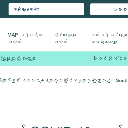
ဗမာစာ
MAP အဖွဲ့ဝင်များ
ပံ့ပိုးပေးသူများ
ဘုတ်အဖွဲ့ မန်နေဂျာမ
အတွက်
အတွက်
အစည်းအဝေးများ
ကြှနျုပျတို့အကွောငျး
ပါဝင်လိုက်ပါ။
က်ခြင်း စမ်းသပ်ချိန်များတွင် ပြောင်းလဲမှုများကို ကြေညာသည်။ Sout