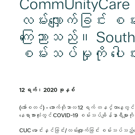
CommUnityCare သည
လမ်းလျှောက်ခြင်း စမ်
ကြေညာသည်။ South 
စမ်းသပ်မှုကို ပေ
12 ရက်၊ 2020 ခုနှစ်
(အော်စတင်) - အောက်တိုဘာလ 12 ရက် တနင်္လာနေ့တွင်
နေရာအားလုံးတွင် COVID-19 စမ်းသပ်ချိန်နာရီများက
CUC မောင်းနှင်ခြင်း/လမ်းလျှောက်ခြင်း စမ်းသပ်သည့