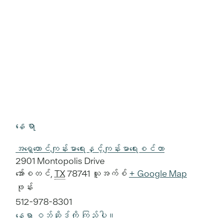
နေရာ
အရှေ့တောင်ကျန်းမာရေးနှင့်ကျန်းမာရေးစင်တာ
2901 Montopolis Drive
အော်စတင်
,
TX
78741
ယူအက်စ်
+ Google Map
ဖုန်း
512-978-8301
နေရာ ဝဘ်ဆိုဒ်ကို ကြည့်ပါ။