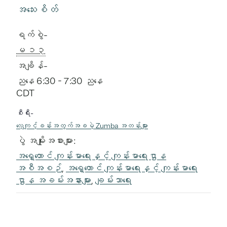
အသေးစိတ်
ရက်စွဲ-
ေမ ၁၃
အချိန်-
ညနေ 6:30 - 7:30 ညနေ
CDT
စီးရီး-
လေ့ကျင့်ခန်းအတွက်အခမဲ့ Zumba အတန်းများ
ပွဲ အမျိုးအစားများ:
အရှေ့တောင် ကျန်းမာရေးနှင့် ကျန်းမာရေးဌာန
အစီအစဉ်
,
အရှေ့တောင် ကျန်းမာရေးနှင့် ကျန်းမာရေး
ဌာန အခမ်းအနားများ
,
ချမ်းသာရေး