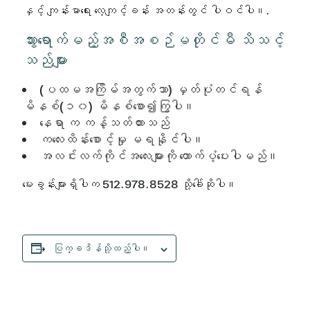
နှင့် ကျန်းမာရေး လေ့ကျင့်ခန်း အတန်းတွင် ပါဝင်ပါ။.
သွားရောက်မည့်အစီအစဉ်မတိုင်မီ သိသင့်
သည်များ
(ပထမအကြိမ်အတွက်သာ) မှတ်ပုံတင်ရန်
မိနစ်(၁၀) မိနစ်စော၍ကြွပါ။
နေရာ က ကန့်သတ်ထားသည်
ကလေးထိန်းစောင့်မှု မရနိုင်ပါ။
အလင်းလက်ကိုင်အလေးများကို ထောက်ပံ့ပေးပါမည်။
မေးခွန်းများရှိပါက 512.978.8528 သို့ခေါ်ဆိုပါ။
ပြက္ခဒိန်သို့ထည့်ပါ။