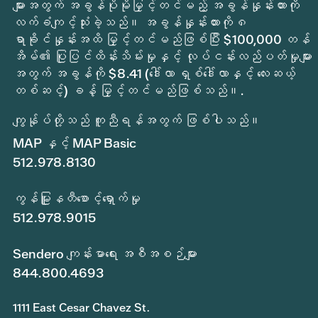
များအတွက် အခွန်ပိုမိုမြှင့်တင်မည့် အခွန်နှုန်းထားကို
လက်ခံကျင့်သုံးခဲ့သည်။ အခွန်နှုန်းထားကို ၈
ရာခိုင်နှုန်းအထိ မြှင့်တင်မည်ဖြစ်ပြီး $100,000 တန်
အိမ်၏ ပြုပြင်ထိန်းသိမ်းမှုနှင့် လုပ်ငန်းလည်ပတ်မှုများ
အတွက် အခွန်ကို $8.41 (ဒေါ်လာ ရှစ်ဒေါ်လာနှင့် လေးဆယ့်
တစ်ဆင့်) ခန့် မြှင့်တင်မည်ဖြစ်သည်။.
ကျွန်ုပ်တို့သည် ကူညီရန်အတွက် ဖြစ်ပါသည်။
MAP နှင့် MAP Basic
512.978.8130
ကွန်မြူနတီစောင့်ရှောက်မှု
512.978.9015
Sendero ကျန်းမာရေး အစီအစဉ်များ
844.800.4693
1111 East Cesar Chavez St.