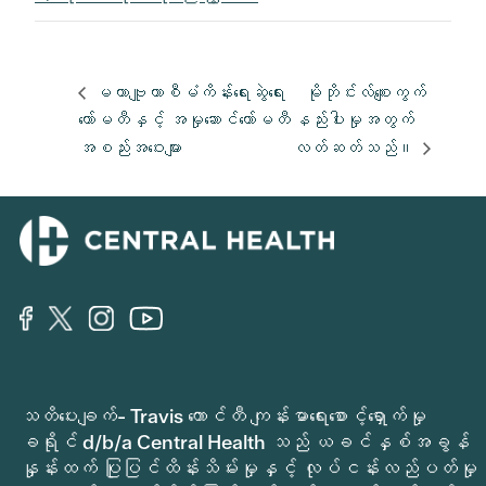
မဟာဗျူဟာစီမံကိန်းရေးဆွဲရေး
မိုဘိုင်းလ်စျေးကွက်
ကော်မတီနှင့် အမှုဆောင်ကော်မတီ
နည်းပါးမှုအတွက်
အစည်းအဝေးများ
လတ်ဆတ်သည်။
သတိပေးချက်- Travis ကောင်တီ ကျန်းမာရေးစောင့်ရှောက်မှု
ခရိုင် d/b/a Central Health သည် ယခင်နှစ်အခွန်
နှုန်းထက် ပြုပြင်ထိန်းသိမ်းမှုနှင့် လုပ်ငန်းလည်ပတ်မှု