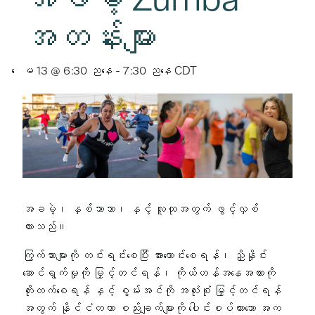
အတန်းများ
ေမ 13 @ 6:30 ညနေ
-
7:30 ညနေ
CDT
အခမဲ့၊ နှစ်ဘာသာ၊ နှင့် လူထုအတွက် ဖွင့်လှစ်
ထားသည်။
ကြွက်သားများကို တင်းရင်းစေပြီး အားကောင်းစေရန်၊ ညှိနှိုင်း
ဆောင်ရွက်မှုကို မြှင့်တင်ရန်၊ ကိုယ်ဟန်အနေအထားကို
တိုးတက်စေရန် နှင့် စွမ်းအင်ကို အလုံးစုံ မြှင့်တင်ရန်
အတွက် နိုင်ငံတကာ စည်းချက်များကို ပေါင်းစပ်ထားသော အက