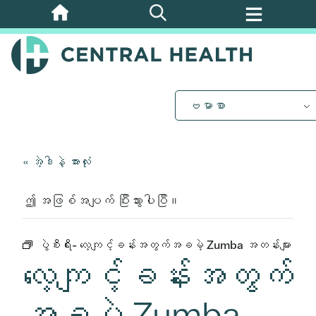
အဓိက
အကြောင်းအရာ
သို့
ကျော်သွား
ပါ။
ဗမာစာ
« အဲ့ဒါနဲ့ အားလုံး
ဤ အဖြစ်အပျက် ပြီးသွားပါပြီ။
ပွဲစီးရီး-
လေ့ကျင့်ခန်းအတွက်အခမဲ့ Zumba အတန်းများ
လေ့ကျင့်ခန်းအတွက်
အခမဲ့ Zumba