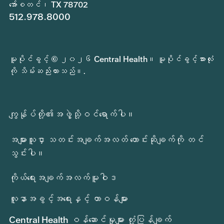
အော်စတင်၊ TX 78702
512.978.8000
မူပိုင်ခွင့် © ၂၀၂၆ Central Health။ မူပိုင်ခွင့်အားလုံး
ကို သိမ်းဆည်းထားသည်။.
ကျွန်ုပ်တို့၏အဖွဲ့သို့ဝင်ရောက်ပါ။
အများသူငှာ သတင်းအချက်အလတ် တောင်းဆိုချက်ကို တင်
သွင်းပါ။
ကိုယ်ရေးအချက်အလက်မူဝါဒ
လူနာအခွင့်အရေးနှင့် တာဝန်များ
Central Health ဝန်ဆောင်မှုများ တုံ့ပြန်ချက်