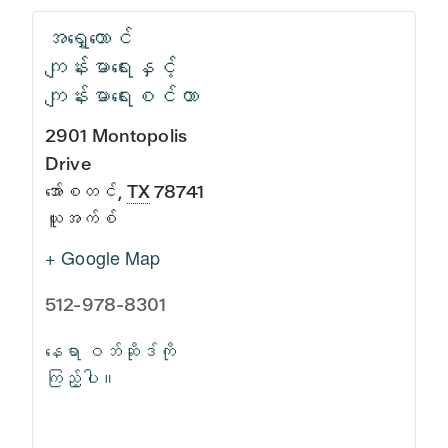
အရှေ့တောင်
ကျန်းမာရေးနှင့်
ကျန်းမာရေးစင်တာ
2901 Montopolis
Drive
အော်စတင်
,
TX
78741
ယူအက်စ်
+ Google Map
512-978-8301
နေရာ ဝဘ်ဆိုဒ်ကို
ကြည့်ပါ။