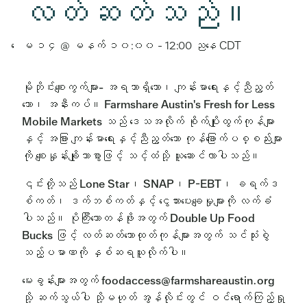
လတ်ဆတ်သည်။
ေမ ၁၄ @ မနက် ၁၀:၀၀
-
12:00 ညနေ
CDT
မိုဘိုင်းစျေးကွက်များ- အရသာရှိသော၊ ကျန်းမာရေးနှင့်ညီညွတ်
သော၊ အနီးကပ်။ Farmshare Austin's Fresh for Less
Mobile Markets သည် ဒေသအလိုက် စိုက်ပျိုးထွက်ကုန်များ
နှင့် အခြား ကျန်းမာရေးနှင့်ညီညွတ်သော ကုန်ခြောက်ပစ္စည်းများ
ကို စျေးနှုန်းချိုသာစွာဖြင့် သင့်ထံသို့ ယူဆောင်လာပါသည်။
၎င်းတို့သည် Lone Star၊ SNAP၊ P-EBT၊ ခရက်ဒ
စ်ကတ်၊ ဒက်ဘစ်ကတ်နှင့် ငွေသားပေးချေမှုများကို လက်ခံ
ပါသည်။ ပိုကြီးသောတန်ဖိုးအတွက် Double Up Food
Bucks ဖြင့် လတ်ဆတ်သောထုတ်ကုန်များအတွက် သင်သုံးစွဲ
သည့်ပမာဏကို နှစ်ဆရယူလိုက်ပါ။
မေးခွန်းများအတွက် foodaccess@farmshareaustin.org
သို့ ဆက်သွယ်ပါ သို့မဟုတ် အွန်လိုင်းတွင် ဝင်ရောက်ကြည့်ရှု