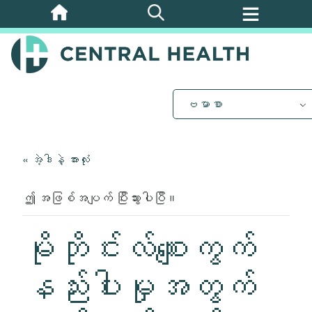
အဓိက
အကြောင်းအရာ
သို့
ကျော်သွား
ပါ။
ဗမာစာ
« အဲ့ဒါနဲ့ အားလုံး
ဤ အဖြစ်အပျက် ပြီးသွားပါပြီ။
မိုဘိုင်းလ်စျေးကွက်
နည်းပါးမှုအတွက်