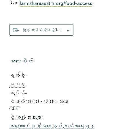
ပါ။
farmshareaustin.org/food-access
.
ပြက္ခဒိန်သို့ထည့်ပါ။
အသေးစိတ်
ရက်စွဲ-
ေမ ၁၄
အချိန်-
မနက် 10:00 - 12:00 ညနေ
CDT
ပွဲ အမျိုးအစားများ:
အရှေ့တောင် ကျန်းမာရေးနှင့် ကျန်းမာရေးဌာန