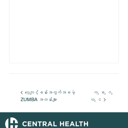
လေ့ကျင့်ခန်းအတွက်အခမဲ့
က, ခ, ဂ,
ZUMBA အတန်းများ
ဃ, င