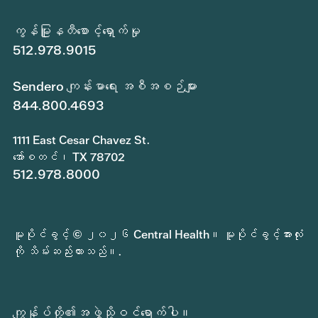
ကွန်မြူနတီစောင့်ရှောက်မှု
512.978.9015
Sendero ကျန်းမာရေး အစီအစဉ်များ
844.800.4693
1111 East Cesar Chavez St.
အော်စတင်၊ TX 78702
512.978.8000
မူပိုင်ခွင့် © ၂၀၂၆ Central Health။ မူပိုင်ခွင့်အားလုံး
ကို သိမ်းဆည်းထားသည်။.
ကျွန်ုပ်တို့၏အဖွဲ့သို့ဝင်ရောက်ပါ။