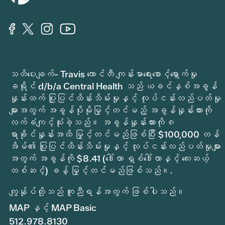
သတိပေးချက်- Travis ကောင်တီ ကျန်းမာရေးစောင့်ရှောက်မှု
ခရိုင် d/b/a Central Health သည် ယခင်နှစ်အခွန်
နှုန်းထက် ပြုပြင်ထိန်းသိမ်းမှုနှင့် လုပ်ငန်းလည်ပတ်မှု
များအတွက် အခွန်ပိုမိုမြှင့်တင်မည့် အခွန်နှုန်းထားကို
လက်ခံကျင့်သုံးခဲ့သည်။ အခွန်နှုန်းထားကို ၈
ရာခိုင်နှုန်းအထိ မြှင့်တင်မည်ဖြစ်ပြီး $100,000 တန်
အိမ်၏ ပြုပြင်ထိန်းသိမ်းမှုနှင့် လုပ်ငန်းလည်ပတ်မှုများ
အတွက် အခွန်ကို $8.41 (ဒေါ်လာ ရှစ်ဒေါ်လာနှင့် လေးဆယ့်
တစ်ဆင့်) ခန့် မြှင့်တင်မည်ဖြစ်သည်။.
ကျွန်ုပ်တို့သည် ကူညီရန်အတွက် ဖြစ်ပါသည်။
MAP နှင့် MAP Basic
512.978.8130