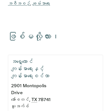
အစီအစဉ်
,
ချမ်းသာရေး
ဖြစ်မလို့လား၊
အရှေ့တောင်
ကျန်းမာရေးနှင့်
ကျန်းမာရေးစင်တာ
2901 Montopolis
Drive
အော်စတင်
,
TX
78741
ယူအက်စ်