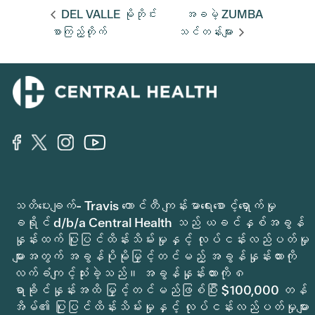
DEL VALLE မိုဘိုင်း
အခမဲ့ ZUMBA
စာကြည့်တိုက်
သင်တန်းများ
သတိပေးချက်- Travis ကောင်တီ ကျန်းမာရေးစောင့်ရှောက်မှု
ခရိုင် d/b/a Central Health သည် ယခင်နှစ်အခွန်
နှုန်းထက် ပြုပြင်ထိန်းသိမ်းမှုနှင့် လုပ်ငန်းလည်ပတ်မှု
များအတွက် အခွန်ပိုမိုမြှင့်တင်မည့် အခွန်နှုန်းထားကို
လက်ခံကျင့်သုံးခဲ့သည်။ အခွန်နှုန်းထားကို ၈
ရာခိုင်နှုန်းအထိ မြှင့်တင်မည်ဖြစ်ပြီး $100,000 တန်
အိမ်၏ ပြုပြင်ထိန်းသိမ်းမှုနှင့် လုပ်ငန်းလည်ပတ်မှုများ