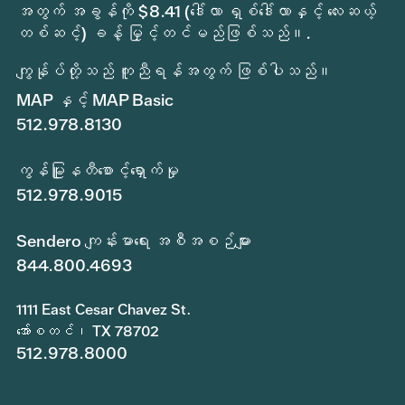
အတွက် အခွန်ကို $8.41 (ဒေါ်လာ ရှစ်ဒေါ်လာနှင့် လေးဆယ့်
တစ်ဆင့်) ခန့် မြှင့်တင်မည်ဖြစ်သည်။.
ကျွန်ုပ်တို့သည် ကူညီရန်အတွက် ဖြစ်ပါသည်။
MAP နှင့် MAP Basic
512.978.8130
ကွန်မြူနတီစောင့်ရှောက်မှု
512.978.9015
Sendero ကျန်းမာရေး အစီအစဉ်များ
844.800.4693
1111 East Cesar Chavez St.
အော်စတင်၊ TX 78702
512.978.8000