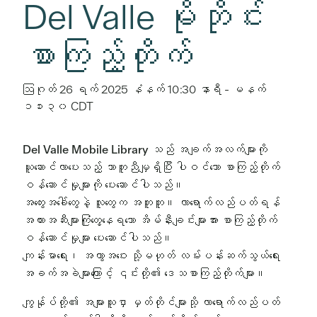
Del Valle မိုဘိုင်း
စာကြည့်တိုက်
ဩဂုတ် 26 ရက် 2025 နံနက် 10:30 နာရီ
-
မနက်
၁၁း၃၀
CDT
Del Valle Mobile Library သည် အချက်အလက်များကို
ယူဆောင်လာပေးသည့် သာတူညီမျှရှိပြီး ပါဝင်သော စာကြည့်တိုက်
ဝန်ဆောင်မှုများကို ပေးဆောင်ပါသည်။
အတွေးအခေါ်တွေနဲ့ လူတွေက အတူတူ။ လာရောက်လည်ပတ်ရန်
အတားအဆီးများကြုံတွေ့နေရသော အိမ်နီးချင်းများအား စာကြည့်တိုက်
ဝန်ဆောင်မှုများ ပေးဆောင်ပါသည်။
ကျန်းမာရေး၊ အကွာအဝေး သို့မဟုတ် လမ်းပန်းဆက်သွယ်ရေး
အခက်အခဲများကြောင့် ၎င်းတို့၏ ဒေသစာကြည့်တိုက်များ။
ကျွန်ုပ်တို့၏ အများသူငှာ မှတ်တိုင်များသို့ လာရောက်လည်ပတ်