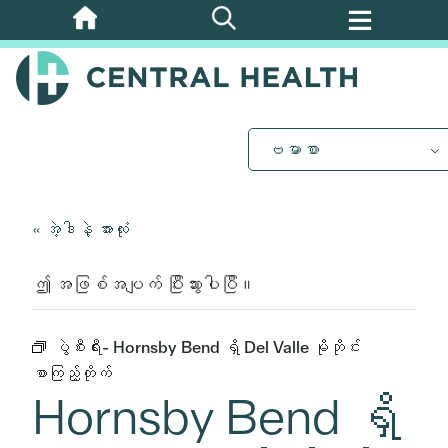
အဓိက
အကြောင်းအရာ
သို့
ကျော်သွား
ပါ။
ဗမာစာ
« အဲ့ဒါနဲ့ အားလုံး
ဤ အဖြစ်အပျက် ပြီးသွားပါပြီ။
ပွဲစီးရီး-
Hornsby Bend ရှိ Del Valle မိုဘိုင်း
စာကြည့်တိုက်
Hornsby Bend ရှိ