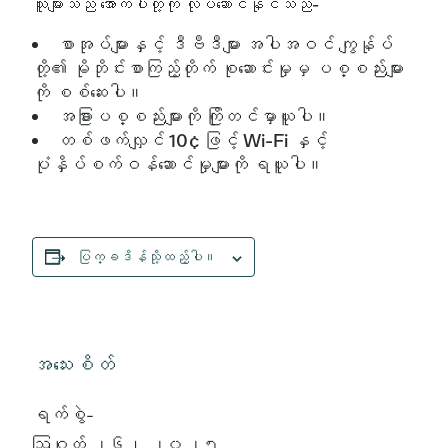
သူများသည် အောက်ပါတို့ကို လုပ်ဆောင်နိုင်သည်-
စာအုပ်များနှင့် ဒီဗီဒီများ အပါအဝင် ကျွန်ုပ်
တို့၏ မိုဘိုင်းစာကြည့်တိုက် စုဆောင်းမှုမှ ပစ္စည်းများ
ကို စစ်ဆေးပါ။
အခြားပစ္စည်းများကို ကြိုတင်မှာယူပါ။
တစ်ဖက်လျှင် 10¢ ဖြင့် Wi-Fi နှင့်
ပုံနှိပ်စက်ဝန်ဆောင်မှုများကို ရယူပါ။
ပြက္ခဒိန်သို့ထည့်ပါ။
အသေးစိတ်
ရက်စွဲ-
ဩဂုတ် ၂၆၊ ၂၀၂၅