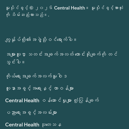
မူပိုင်ခွင့် © ၂၀၂၆ Central Health။ မူပိုင်ခွင့်အားလုံး
ကို သိမ်းဆည်းထားသည်။.
ကျွန်ုပ်တို့၏အဖွဲ့သို့ဝင်ရောက်ပါ။
အများသူငှာ သတင်းအချက်အလတ် တောင်းဆိုချက်ကို တင်
သွင်းပါ။
ကိုယ်ရေးအချက်အလက်မူဝါဒ
လူနာအခွင့်အရေးနှင့် တာဝန်များ
Central Health ဝန်ဆောင်မှုများ တုံ့ပြန်ချက်
ပညာရေးအခွင့်အလမ်းများ
Central Health သုတေသန