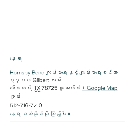
နေရာ
Hornsby Bend ကျန်းမာရေးနှင့် ကျန်းမာရေးစင်တာ
၃၇၀၀ Gilbert လမ်း
အော်စတင်
,
TX
78725
ယူအက်စ်
+ Google Map
ဖုန်း
512-716-7210
နေရာ ဝဘ်ဆိုဒ်ကို ကြည့်ပါ။