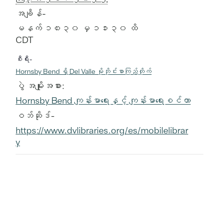
အချိန်-
မနက် ၁၀း၃၀ မှ ၁၁း၃၀ ထိ
CDT
စီးရီး-
Hornsby Bend ရှိ Del Valle မိုဘိုင်းစာကြည့်တိုက်
ပွဲ အမျိုးအစား:
Hornsby Bend ကျန်းမာရေးနှင့် ကျန်းမာရေးစင်တာ
ဝဘ်ဆိုဒ်-
https://www.dvlibraries.org/es/mobilelibrar
y