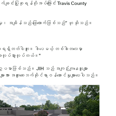
က်ချင်းပြုစုရန်လိုအပ်ကြောင်း Travis County
ဆင်းမှု၊ အချိန်သည် ခြေထောက်ဖြစ်သည်” ဟု ဆိုသည်။
တွေ မရရှိတတ်ပါဘူး။ ဒါပေမယ့် တစ်ခါတလေမှာ
း အလုပ်သွားလုပ်တယ်။"
ဥပမာဖြစ်သည်။ JIH သည် အကျဉ်းကျနေသူများ
များအား အထူးဆေးဘက်ဆိုင်ရာဝန်ဆောင်မှုများပေးပါသည်။