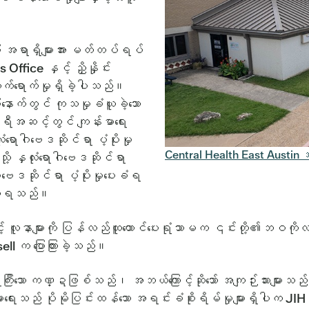
ာပြီး အရာရှိများအား မတ်တပ်ရပ်
ffice နှင့် ညှိနှိုင်း
သက်ရောက်မှုရှိခဲ့ပါသည်။
ာက်တွင် ကုသမှုခံယူခဲ့သော
ီအဆင့်တွင် ကျန်းမာရေး
ရောဂါဗေဒဆိုင်ရာ ပံ့ပိုးမှု
Central Health East Austin အ
့ နှလုံးရောဂါဗေဒဆိုင်ရာ
ါဗေဒဆိုင်ရာ ပံ့ပိုးမှုပေးခံရ
 သိရသည်။
် လူနာများကို ပြန်လည်ထူထောင်ပေးရုံသာမက ၎င်းတို့၏ဘဝကိုလ
ll က ပြောကြားခဲ့သည်။
ာ ကဏ္ဍဖြစ်သည်၊ အဘယ်ကြောင့်ဆိုသော် အကျဉ်းသားများသည် ဆေးခန်
းသည် ပိုမိုပြင်းထန်သော အရင်းခံစိုးရိမ်မှုများရှိပါက JIH သို့လ