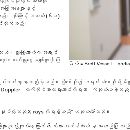
ေ့ကျင့်မှုတွင် အလားတူ
ါအခြေအနေများနှင့်
့သည်။ ထို့ကြောင့် အသက် (၆၁)
တင်လိုက်သည်။
တယ်၊ သူ့ခြေထောက်က အရောင်
တစ်ရှူးတွေ မပျော်ဘူးလို့ ပြော
ဒေါက်တာ Brett Vessell၊ podia
းလင်းစွာ နားလည်ခဲ့သည်။ သို့သော် ပို၍ အရင်းခံသော စိုးရိမ်
oppler—လက်ကိုင်အာထရာဆောင်းကိရိယာ—ကိုထုတ်ပေးခဲ့သည်။ အရိုးက
န်ကျွန်ုပ်တို့သည် X-rays ကိုရရှိသည်" ဟုသူကပြောသည်။
ောများ ကျဉ်းကျပ်နေ ကြောင်း ဒေါက်တာ ဗက်စ်ဆဲလ် မှ အတည်ပြု သည