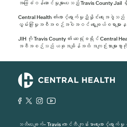
အခြေခံဝန်ဆောင်မှုများပေးသည့် Travis County Jail
Central Health ၏စောင့်ရှောက်မှုညှိနှိုင်းရေးအဖွဲ
လွှမ်းခြုံမှုအစီအစဉ်အပါအဝင် ရွေးချယ်စရာများနှင့
JIH ကို Travis County ၏ ဆေးရုံခရိုင် Central Health 
အစီအစဉ်သည် ယခုအချိန်အထိ အကျဉ်းသားများစွာကို ကု
သတိပေးချက်- Travis ကောင်တီ ကျန်းမာရေးစောင့်ရှော