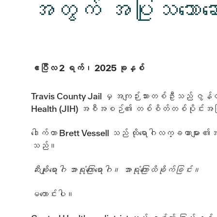
အတွက် အပြုသဘောဆောင်
ဧပြီလ 2 ရက်၊ 2025 ခုနှစ်
Travis County Jail မှ အကျဉ်းသားတစ်ဦးသည် ဇွန်လတ
Health (JIH) အစီအစဉ်၏ တစ်စိတ်တစ်ပိုင်းအဖြစ် ကု
ဒေါက်တာ Brett Vessell သည် ထိုရောဂါလက္ခဏာများ ၏အ
သည်။
ဆီးချိုရောဂါ အာရုံကြောရောဂါ။ အာရုံကြောထိခိုက်ခြင်း။
မကောင်းပါ။