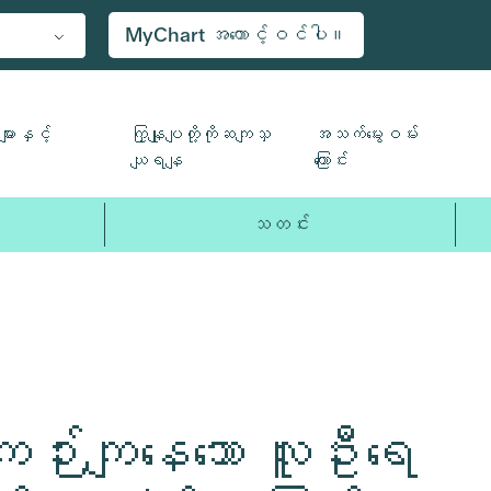
MyChart အကောင့်ဝင်ပါ။
ျားနှင့်
ကြှနျုပျတို့ကိုဆကျသှ
အသက်မွေးဝမ်း
ယျရနျ
ကြောင်း
သတင်း
ျဉ်းကျနေသော လူဦးရေ