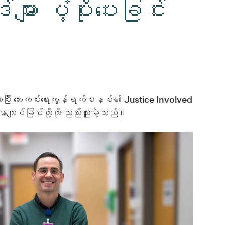
း ပံ့ပိုးပေးခြင်း
ိလာပြီး ဘေးကင်းရေးကွန်ရက်စနစ်၏ Justice Involved
ာကျင်ခြင်းတို့ကို ညည်းညူခဲ့သည်။