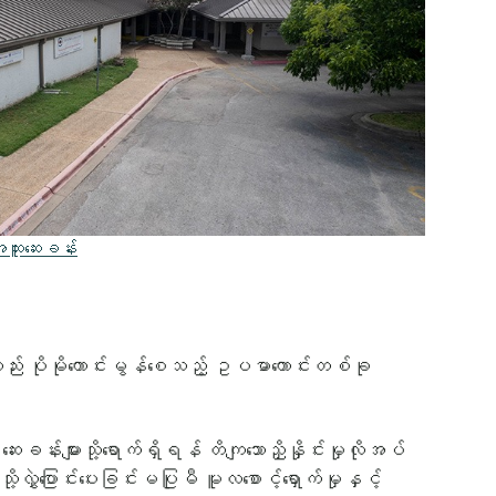
ထူးဆေးခန်း
ည်း ပိုမိုကောင်းမွန်စေသည့် ဥပမာကောင်းတစ်ခု
းများသို့ရောက်ရှိရန် တိကျသောညှိနှိုင်းမှုလိုအပ်
ွှဲပြောင်းပေးခြင်းမပြုမီ မူလစောင့်ရှောက်မှုနှင့်