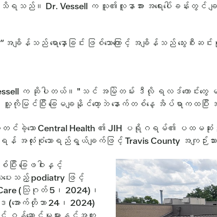
်း သိရသည်။ Dr. Vessell က သူ၏လူနာအား အရေးပေါ်ခန်းတွင် ချ
 “အချိန်သည် ရောနှောခြင်း ဖြစ်သောကြောင့် အချိန်သည် သွေးစီး
။
က်တာ Vessell က ဆိုပါတယ်။ "သင် အမြဲတမ်း ဒီလို ရလဒ်ကောင်း
ူ့ကိုမြင်ပြီး ခြေမချနိုင်တော့ဘဲ နောက်တစ်နေ့ အိပ်ရာကထပြီ
တင်ခဲ့သော Central Health ၏ JIH ပရိုဂရမ်၏ ပထမဆုံး
င်ရန် အလုံးစုံသောရည်ရွယ်ချက်ဖြင့် Travis County အကျဉ်းသား
ြီး ခြေဖဝါးနှင့်
သပေးသည့် podiatry ဖြင့်
tive Care (သြဂုတ် 5၊ 2024)၊
ေဒ (အောက်တိုဘာ 24၊ 2024)
 ဝန်ဆောင်မှုများနှင့်အတူ