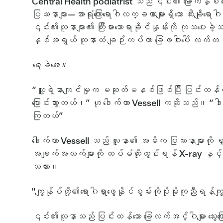
Central Health podiatrist သည် ၎င်း၏ ခြောက်နှစ် လ
ပြဿနာများ—အာရုံကြောရောဂါလက္ခဏာများရှိသော ဆီးချိုရောဂ
၎င်း၏လူနာများ၏ ကြီးမားသောရာခိုင်နှုန်းကို ကုသပေးခဲ
နှစ်အရွယ် လူနာထံ ချဉ်းကပ်ကာ ခြေဖဝါးပေါ် လက်
ရေခဲအေး။
“သူ့ရဲ့နာကျင်မှုက မဆုတ်မနစ်ဖြစ်ပြီး ပြင်းထန်
ပြောင်းသွားတယ်၊” ဟု ဒေါက်တာ Vessell ကဆိုသည်။ “ဒါတွေက 
ကြတယ်”
ဒေါက်တာ Vessell သည် လူနာ၏ အဓိက ပြဿနာများကို ရှင်
အချက်အလက်များကို ထပ်မံထိုးထွင်းရန် X-ray နှင့် D
သလား။
"ကျွန်ုပ်တို့၏ရောဂါရှာဖွေနိုင်စွမ်းကိုပိုမိုကူညီရ
၎င်း၏လူနာသည် ပြင်းထန်သော ခြေလက်အင်္ဂါများ သွေးကြ