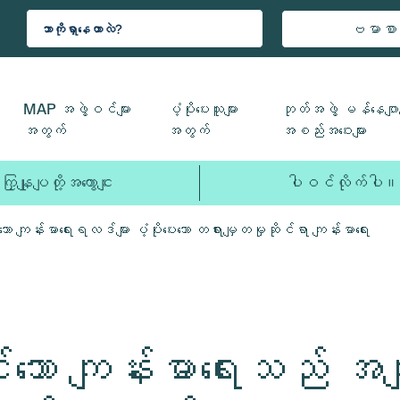
ဗမာစာ
MAP အဖွဲ့ဝင်များ
ပံ့ပိုးပေးသူများ
ဘုတ်အဖွဲ့ မန်နေဂျာမ
အတွက်
အတွက်
အစည်းအဝေးများ
ကြှနျုပျတို့အကွောငျး
ပါဝင်လိုက်ပါ။
ကျန်းမာရေးရလဒ်များ ပံ့ပိုးပေးသော တရားမျှတမှုဆိုင်ရာ ကျန်းမာရေး
သော ကျန်းမာရေးသည် အက