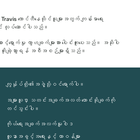
ravis ကောင်တီနေထိုင်သူများအတွက် ကျန်းမာရေး
တွင် လုပ်ဆောင်ပါသည်။
ာင့်ရှောက်မှု ကွာဟချက်များအား ပေါင်းကူးပေးသည်။ အဆိုပါ
တိုးချဲ့သွားရန် အစီအစဉ်များရှိသည်။
ကျွန်ုပ်တို့၏အဖွဲ့သို့ဝင်ရောက်ပါ။
အများသူငှာ သတင်းအချက်အလတ် တောင်းဆိုချက်ကို
တင်သွင်းပါ။
ကိုယ်ရေးအချက်အလက်မူဝါဒ
လူနာအခွင့်အရေးနှင့် တာဝန်များ