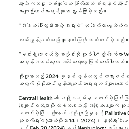
တော့ဘဲ ကုသမှု မခံယူပါက ဖြတ်တောက် ခံရနိုင် ကြောင
အကျဉ်းထောင်အရာရှိများအား ညွှန်ကြားခဲ့သည်။
“အဲဒါက ပေါ်ထွန်းလာတဲ့ အရာပဲ” ဟု ဒေါက်တာ ဗေ့ဆဲလ်က
လမ်းညွှန်ချက်သည် လူနာ၏ခြေကို ကယ်တင်ခဲ့သည်
“မင်းရဲ့ သေးငယ်တဲ့ အပိုင်းကို လုပ်ပါ” လို့ ဒေါ
အစွန်းအထင်းတွေက အပေါ်ယံလွှာတွေ ဖြစ်တတ်ပါတယ်။ သ
ထိုလူနာသည် 2024 ခုနှစ် ဇွန်လတွင် တရားဝင်စ
အတွက် ပိုမိုကောင်းမွန်သောကျန်းမာရေးရလဒ်များပေးဆော
Central Health ၏ ပရိုဂရမ်မှ စတင်ခဲ့ခြင်းဖြစ်ပ
ခြေချင်းဝတ်များကို ထိခိုက်စေသည့် အခြေအနေများကို ကု
စတင်ခဲ့ပြီး၊ ထို့နောက် ပံ့ပိုးကူညီမှုနှင့် Pallia
ကူးစက်ရောဂါ (အောက်တိုဘာ 14၊ 2024)၊ နှလုံးရောဂါဗ
နှင့် Feb.20 (2024) နှင့် Nephrology အပါအဝင်