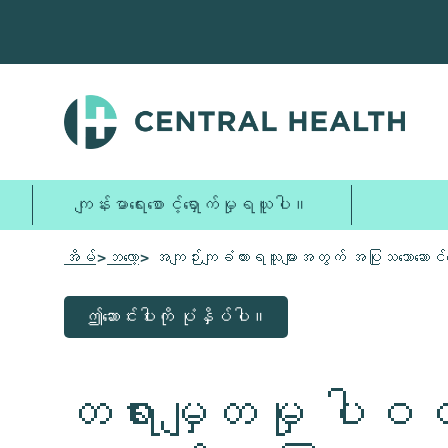
အဓိက
အကြောင်းအရာ
သို့
ကျော်သွား
ပါ။
ကျန်းမာရေးစောင့်ရှောက်မှုရယူပါ။
အိမ်
>
ဘလော့
> အကျဉ်းကျခံထားရသူများအတွက် အပြုသဘောဆောင်သော 
ဤဆောင်းပါးကို ပုံနှိပ်ပါ။
တရားမျှတမှု ပါဝင်