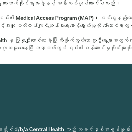
 ရှိ ဆေးဘက်ဆိုင်ရာအဖွဲ့နှင့် အနီးကပ်လုပ်ဆောင်ပါသည်။
့သည် ၎င်း၏ Medical Access Program (MAP)၊ ဝင်ငွေနည်းသော T
်အတူ ပတ်၀န်းကျင်ကျန်းမာရေးစောင့်ရှောက်မှုကို ဖော်ဆောင်ရာ
မှ ပြုစုပျိုးထောင်ပေးခဲ့ပြီး ထိခိုက်လွယ်သော လူဦးရေများအတွက် စေ
သမှုပေးနေပြီး အနာဂတ်တွင် ၎င်း၏ဝန်ဆောင်မှုလိုင်းများကို 
က်မှုခရိုင် d/b/a Central Health သည် ယခင်နှစ်အခွန်နှုန်း