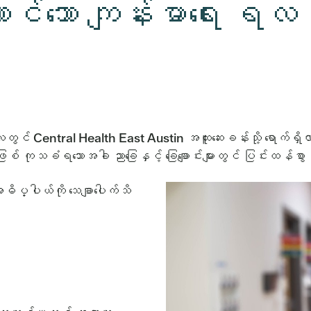
သော ကျန်းမာရေး ရလဒ်မျာ
ွင် Central Health East Austin အထူးဆေးခန်းသို့ ရောက်ရှ
သခံရသောအခါ ညာခြေနှင့် ခြေချောင်းများတွင် ပြင်းထန်စွာ န
ဓိပ္ပါယ်ကို သေချာပေါက်သိ