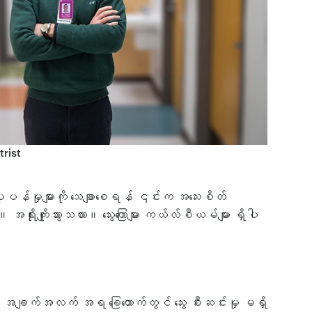
trist
ပူပန်မှုများကို သေချာစေရန် ၎င်းက အသေးစိတ်
ျိုးသွားသလား။ သွေးကြောများ ကယ်လ်စီယမ်များ ရှိပါ
့် အချက်အလက် အရ ခြေထောက်တွင် သွေး စီးဆင်းမှု မရှိ