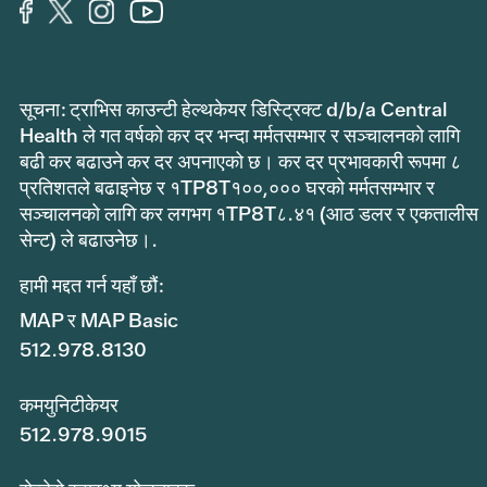
सूचना: ट्राभिस काउन्टी हेल्थकेयर डिस्ट्रिक्ट d/b/a Central
Health ले गत वर्षको कर दर भन्दा मर्मतसम्भार र सञ्चालनको लागि
बढी कर बढाउने कर दर अपनाएको छ। कर दर प्रभावकारी रूपमा ८
प्रतिशतले बढाइनेछ र १TP8T१००,००० घरको मर्मतसम्भार र
सञ्चालनको लागि कर लगभग १TP8T८.४१ (आठ डलर र एकतालीस
सेन्ट) ले बढाउनेछ।.
हामी मद्दत गर्न यहाँ छौं:
MAP र MAP Basic
512.978.8130
कमयुनिटीकेयर
512.978.9015