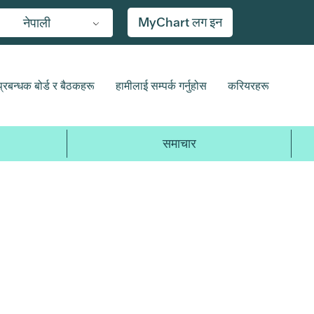
MyChart लग इन
नेपाली
प्रबन्धक बोर्ड र बैठकहरू
हामीलाई सम्पर्क गर्नुहोस
करियरहरू
समाचार