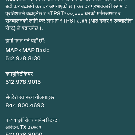
बढी कर बढाउने कर दर अपनाएको छ। कर दर प्रभावकारी रूपमा ८
प्रतिशतले बढाइनेछ र १TP8T१००,००० घरको मर्मतसम्भार र
सञ्चालनको लागि कर लगभग १TP8T८.४१ (आठ डलर र एकतालीस
सेन्ट) ले बढाउनेछ।.
हामी मद्दत गर्न यहाँ छौं:
MAP र MAP Basic
512.978.8130
कमयुनिटीकेयर
512.978.9015
सेन्डेरो स्वास्थ्य योजनाहरू
844.800.4693
११११ पूर्वी सेजर चाभेज स्ट्रिट।
अस्टिन, TX ७८७०२
512.978.8000