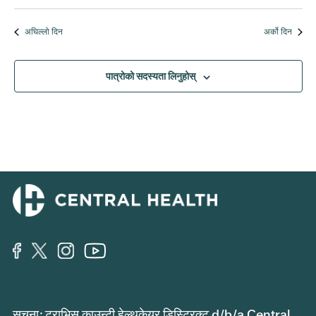
नोभेम्बर
दृश्य
मिति
नेभ
चयन
नेभि
10,
अघिल्लो दिन
अर्को दिन
गर्नुहोस्।
2025
पात्रोको सदस्यता लिनुहोस्
सूचना: ट्राभिस काउन्टी हेल्थकेयर डिस्ट्रिक्ट d/b/a Central