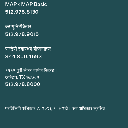
MAP र MAP Basic
512.978.8130
कमयुनिटीकेयर
512.978.9015
सेन्डेरो स्वास्थ्य योजनाहरू
844.800.4693
११११ पूर्वी सेजर चाभेज स्ट्रिट।
अस्टिन, TX ७८७०२
512.978.8000
प्रतिलिपि अधिकार © २०२६ १TP२टी। सबै अधिकार सुरक्षित।.