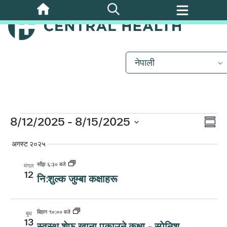
मुख्य
सामग्रीमा
जानुहोस्
नेपाली
घटनाहरू
कार्
8/12/2025
 - 
8/15/2025
दृश्
निष्कर्षम
दृश्य
मिति
अगस्ट २०२५
नेभ
चयन
नेभि
गर्नुहोस्।
साँझ ६:३० बजे
मंगल
12
नि:शुल्क जुम्बा कक्षाहरू
बिहान १०:०० बजे
बुध
13
स्वस्थ शेफ खाना पकाउने कक्षा - स्पेनिश