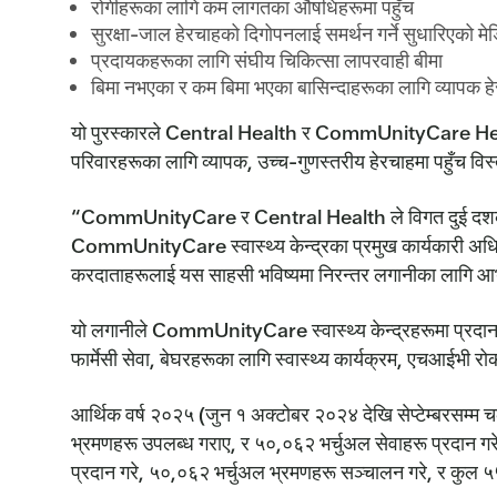
रोगीहरूका लागि कम लागतका औषधिहरूमा पहुँच
सुरक्षा-जाल हेरचाहको दिगोपनलाई समर्थन गर्ने सुधारिएको मेडिक
प्रदायकहरूका लागि संघीय चिकित्सा लापरवाही बीमा
बिमा नभएका र कम बिमा भएका बासिन्दाहरूका लागि व्यापक हेर
यो पुरस्कारले Central Health र CommUnityCare Health 
परिवारहरूका लागि व्यापक, उच्च-गुणस्तरीय हेरचाहमा पहुँच विस
“CommUnityCare र Central Health ले विगत दुई दशकमा यस देश
CommUnityCare स्वास्थ्य केन्द्रका प्रमुख कार्यकारी अधिक
करदाताहरूलाई यस साहसी भविष्यमा निरन्तर लगानीका लागि आ
यो लगानीले CommUnityCare स्वास्थ्य केन्द्रहरूमा प्रदान गरिन
फार्मेसी सेवा, बेघरहरूका लागि स्वास्थ्य कार्यक्रम, एचआईभी 
आर्थिक वर्ष २०२५ (जुन १ अक्टोबर २०२४ देखि सेप्टेम्बरसम्म
भ्रमणहरू उपलब्ध गराए, र ५०,०६२ भर्चुअल सेवाहरू प्रदान 
प्रदान गरे, ५०,०६२ भर्चुअल भ्रमणहरू सञ्चालन गरे, र कुल ५५७