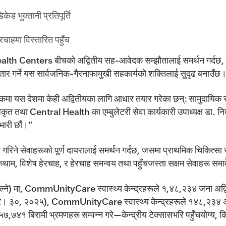
ेड भुक्तानी प्रतिपूर्ति
चाहमा विस्तारित पहुँच
Centers बीचको अद्वितीय सह-आवेदक सम्झौतालाई समर्थन गर्दछ, जसले
्तार गर्ने यस सार्वजनिक-गैरनाफामुखी सहकार्यको शक्तिलाई सुदृढ बनाउँछ
मा केही अद्वितीयका लागि आधार तयार गरेका छन्: सामुदायिक स्वास्थ्य 
ृत तथा Central Health का एम्बुलेटरी सेवा कार्यकारी उपाध्यक्ष डा.
भारी छौं।”
े सेवाहरूको पूर्ण दायरालाई समर्थन गर्दछ, जसमा प्राथमिक चिकित्सा सेवा, 
रोकथाम, विशेष हेरचाह, र हेरचाह समन्वय तथा पहुँचजस्ता सक्षम सेवाहरू सम
 चल्ने) मा, CommUnityCare स्वास्थ्य केन्द्रहरूले १,४८,२३४ जना अद्व
गरे। ३०, २०२५), CommUnityCare स्वास्थ्य केन्द्रहरूले १४८,२३४ अद
,७४१ बिरामी भ्रमणहरू सम्पन्न गरे—केन्द्रीय टेक्सासभरि पहुँचयोग्य, कि