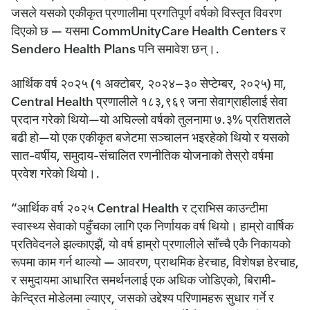
जसले यसको एकीकृत प्रणालीमा प्रगतिपूर्ण वर्षको विस्तृत विवरण
दिएको छ — यसमा CommUnityCare Health Centers र
Sendero Health Plans पनि समावेश छन्।.
आर्थिक वर्ष २०२५ (१ अक्टोबर, २०२४–३० सेप्टेम्बर, २०२५) मा,
Central Health प्रणालीले १८३,९६९ जना सेवाग्राहीलाई सेवा
प्रदान गरेको थियो—यो अघिल्लो वर्षको तुलनामा ७.३% प्रतिशतले
बढी हो—यो एक एकीकृत बजेटमा सञ्चालन भइरहेको थियो र यसको
सात-वर्षीय, समुदाय-संचालित रणनीतिक योजनाको तेस्रो वर्षमा
प्रवेश गरेको थियो।.
“आर्थिक वर्ष २०२५ Central Health र ट्राभिस काउन्टीमा
स्वास्थ्य सेवाको पहुँचका लागि एक निर्णायक वर्ष थियो। हाम्रो वार्षिक
प्रतिवेदनले झल्काएझैं, यो वर्ष हाम्रो प्रणालीले साँच्चै एकै निकायको
रूपमा काम गर्न थाल्यो — आवरण, प्राथमिक हेरचाह, विशेषज्ञ हेरचाह,
र समुदायमा आधारित समर्थनलाई एक अधिक जोडिएको, बिरामी-
केन्द्रित मोडेलमा ल्याएर, जसको उद्देश्य परिणामहरू सुधार गर्ने र