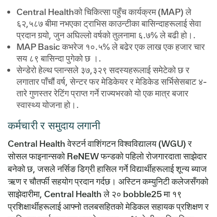
Central Healthको चिकित्सा पहुँच कार्यक्रम (MAP) ले
६२,५८७ बीमा नभएका ट्राभिस काउन्टीका बासिन्दाहरूलाई सेवा
प्रदान गर्‍यो, जुन अघिल्लो वर्षको तुलनामा ६.७% ले बढी हो।.
MAP Basic कभरेज १०.५% ले बढेर एक लाख एक हजार चार
सय ८९ बासिन्दा पुगेको छ ।.
सेन्डेरो हेल्थ प्लान्सले ३७,३२९ सदस्यहरूलाई समेटेको छ र
लगातार पाँचौं वर्ष, सेन्टर फर मेडिकेयर र मेडिकेड सर्भिसेसबाट ४-
तारे गुणस्तर रेटिंग प्राप्त गर्ने राज्यभरको यो एक मात्र बजार
स्वास्थ्य योजना हो।.
कर्मचारी र समुदाय लगानी
Central Health वेस्टर्न वाशिंगटन विश्वविद्यालय (WGU) र
सोसल फाइनान्सको ReNEW फन्डको पहिलो रोजगारदाता साझेदार
बनेको छ, जसले नर्सिङ डिग्री हासिल गर्ने विद्यार्थीहरूलाई शून्य ब्याज
ऋण र चौतर्फी सहयोग प्रदान गर्दछ। अस्टिन कम्युनिटी कलेजसँगको
साझेदारीमा, Central Health ले २० bobble25 मा १९
प्रशिक्षार्थीहरूलाई आफ्नो तलबसहितको मेडिकल सहायक प्रशिक्षण र