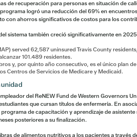
as de recuperación para personas en situación de cal
 programa logró una reducción del 69% en encuentros 
 con ahorros significativos de costos para los contr
del sistema también creció significativamente en 2025
P) served 62,587 uninsured Travis County residents, 
alcanzar 101.489 residentes.
os y, por quinto año consecutivo, es el único plan de 
e los Centros de Servicios de Medicare y Medicaid.
omunidad
io empleador del ReNEW Fund de Western Governors Uni
 estudiantes que cursan títulos de enfermería. En aso
u programa de capacitación y aprendizaje de asisten
eses posteriores a su finalización.
ibras de alimentos nutritivos a los pacientes a trav