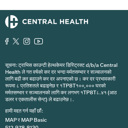
सूचना: ट्राभिस काउन्टी हेल्थकेयर डिस्ट्रिक्ट d/b/a Central
Health ले गत वर्षको कर दर भन्दा मर्मतसम्भार र सञ्चालनको
लागि बढी कर बढाउने कर दर अपनाएको छ। कर दर प्रभावकारी
रूपमा ८ प्रतिशतले बढाइनेछ र १TP8T१००,००० घरको
मर्मतसम्भार र सञ्चालनको लागि कर लगभग १TP8T८.४१ (आठ
डलर र एकतालीस सेन्ट) ले बढाउनेछ।.
हामी मद्दत गर्न यहाँ छौं:
MAP र MAP Basic
512.978.8130