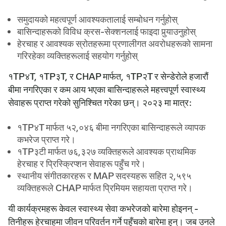
समुदायको महत्वपूर्ण आवश्यकतालाई सम्बोधन गर्नुहोस्
बासिन्दाहरूको विविध क्रस-सेक्शनलाई फाइदा पुर्‍याउनुहोस्
हेरचाह र आवश्यक स्रोतहरूमा प्रणालीगत अवरोधहरूको सामना
गरिरहेका व्यक्तिहरूलाई सहयोग गर्नुहोस्
१TP४T, १TP३T, र CHAP मार्फत, १TP२T र सेन्डेरोले हजारौं
बीमा नगरिएका र कम आय भएका बासिन्दाहरूले महत्त्वपूर्ण स्वास्थ्य
सेवाहरू प्राप्त गरेको सुनिश्चित गरेका छन्। २०२३ मा मात्र:
१TP४T मार्फत ५२,०४६ बीमा नगरिएका बासिन्दाहरूले व्यापक
कभरेज प्राप्त गरे।
१TP३टी मार्फत ७६,३२७ व्यक्तिहरूले आवश्यक प्राथमिक
हेरचाह र प्रिस्क्रिप्शन सेवाहरू पहुँच गरे।
स्थानीय संगीतकारहरू र MAP सदस्यहरू सहित २,५९५
व्यक्तिहरूले CHAP मार्फत प्रिमियम सहायता प्राप्त गरे।
यी कार्यक्रमहरू केवल स्वास्थ्य सेवा कभरेजको बारेमा होइनन् -
तिनीहरू हेरचाहमा जीवन परिवर्तन गर्ने पहुँचको बारेमा हुन्। जब उनले