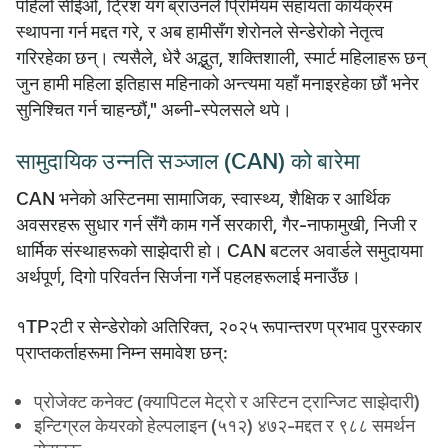
पहिलो सीईओ, ट्रिश यंग ब्राउनले प्रिमियम सहायता कार्यक्रम
स्थापना गर्न मद्दत गरे, र अब हामीसँग शेरोनले सेन्डेरोको नेतृत्व
गरिरहेका छन्। त्यसैले, धेरै अद्भुत, शक्तिशाली, स्मार्ट महिलाहरू छन्
जुन हामी महिला इतिहास महिनाको अन्त्यमा यहाँ मनाइरहेका छौं भनेर
सुनिश्चित गर्न चाहन्छौं," अब्नी-स्पेलसले थपे।
सामुदायिक उन्नति सञ्जाल (CAN) को बारेमा
CAN भनेको अस्टिनमा सामाजिक, स्वास्थ्य, शैक्षिक र आर्थिक
अवसरहरू सुधार गर्न सँगै काम गर्ने सरकारी, गैर-नाफामुखी, निजी र
धार्मिक संस्थाहरूको साझेदारी हो। CAN बटलर अवार्डले समुदायमा
अर्थपूर्ण, दिगो परिवर्तन सिर्जना गर्ने पहलहरूलाई मनाउँछ।
१TP२टी र सेन्डेरोको अतिरिक्त, २०२५ रूपान्तरण प्रभाव पुरस्कार
प्राप्तकर्ताहरूमा निम्न समावेश छन्:
प्रोजेक्ट कनेक्ट (क्यापिटल मेट्रो र अस्टिन ट्रान्जिट साझेदारी)
इन्टिग्रल केयरको हेल्पलाइन (५१२) ४७२-मद्दत र ९८८ समर्थन