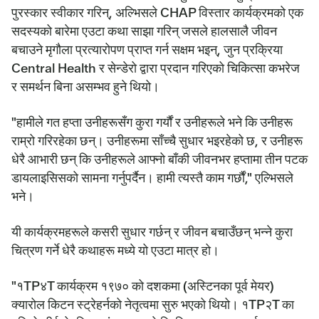
पुरस्कार स्वीकार गरिन्, अल्भिसले CHAP विस्तार कार्यक्रमको एक
सदस्यको बारेमा एउटा कथा साझा गरिन् जसले हालसालै जीवन
बचाउने मृगौला प्रत्यारोपण प्राप्त गर्न सक्षम भइन्, जुन प्रक्रिया
Central Health र सेन्डेरो द्वारा प्रदान गरिएको चिकित्सा कभरेज
र समर्थन बिना असम्भव हुने थियो।
"हामीले गत हप्ता उनीहरूसँग कुरा गर्यौं र उनीहरूले भने कि उनीहरू
राम्रो गरिरहेका छन्। उनीहरूमा साँच्चै सुधार भइरहेको छ, र उनीहरू
धेरै आभारी छन् कि उनीहरूले आफ्नो बाँकी जीवनभर हप्तामा तीन पटक
डायलाइसिसको सामना गर्नुपर्दैन। हामी त्यस्तै काम गर्छौं," एल्भिसले
भने।
यी कार्यक्रमहरूले कसरी सुधार गर्छन् र जीवन बचाउँछन् भन्ने कुरा
चित्रण गर्ने धेरै कथाहरू मध्ये यो एउटा मात्र हो।
"१TP४T कार्यक्रम १९७० को दशकमा (अस्टिनका पूर्व मेयर)
क्यारोल किटन स्ट्रेहर्नको नेतृत्वमा सुरु भएको थियो। १TP२T का