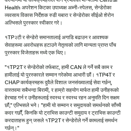
Health अपरेशन किटका उपाध्यक्ष अब्नी-स्पेलस, सेन्डेरोका
व्यवसाय विकास निर्देशक रुडी यबारा र सेन्डेरोका सीईओ शेरोन
अल्भिसले पुरस्कार स्वीकार गरे।
१TP२टी र सेन्डेरो समानतालाई अगाडि बढाउन र आवश्यक
सेवाहरूमा अवरोधहरू हटाउने नेतृत्वको लागि मान्यता प्राप्त पाँच
पुरस्कार विजेताहरू मध्ये एक थिए।
"१TP2T र सेन्डेरोको तर्फबाट, हामी CAN ले गर्ने सबै काम र
हामीलाई यो पुरस्कारले सम्मान गरेकोमा आभारी छौं। १TP4T र
CHAP कार्यक्रमहरू दुवैले विशाल जनसंख्यालाई सेवा गर्छन्,
वास्तवमा सबैभन्दा बिरामी, र हाम्रो सहयोग मार्फत हामी उनीहरूको
हेरचाह गर्न र उनीहरूलाई स्वस्थ र स्वस्थ रहन अनुमति दिन सक्षम
छौं," एल्भिसले भने। "हामी यो सम्मान र समुदायको समर्थनको साँच्चै
कदर गर्छौं, किनकि यो ट्राभिस काउन्टी समुदाय र ट्राभिस काउन्टी
करदाताहरू हुन् जसले १TP2T र सेन्डेरोले गर्ने कामलाई समर्थन
गर्छन्।"