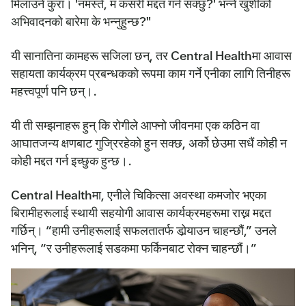
मिलाउने कुरा। 'नमस्ते, म कसरी मद्दत गर्न सक्छु?' भन्ने खुशीको
अभिवादनको बारेमा के भन्नुहुन्छ?"
यी सानातिना कामहरू सजिला छन्, तर Central Healthमा आवास
सहायता कार्यक्रम प्रबन्धकको रूपमा काम गर्ने एनीका लागि तिनीहरू
महत्त्वपूर्ण पनि छन्।.
यी ती सम्झनाहरू हुन् कि रोगीले आफ्नो जीवनमा एक कठिन वा
आघातजन्य क्षणबाट गुज्रिरहेको हुन सक्छ, अर्को छेउमा सधैं कोही न
कोही मद्दत गर्न इच्छुक हुन्छ।.
Central Healthमा, एनीले चिकित्सा अवस्था कमजोर भएका
बिरामीहरूलाई स्थायी सहयोगी आवास कार्यक्रमहरूमा राख्न मद्दत
गर्छिन्। “हामी उनीहरूलाई सफलतातर्फ डोर्‍याउन चाहन्छौं,” उनले
भनिन्, “र उनीहरूलाई सडकमा फर्किनबाट रोक्न चाहन्छौं।”