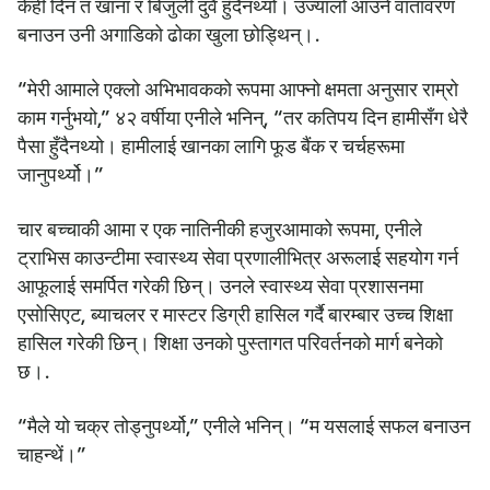
केही दिन त खाना र बिजुली दुवै हुँदैनथ्यो। उज्यालो आउने वातावरण
बनाउन उनी अगाडिको ढोका खुला छोड्थिन्।.
“मेरी आमाले एक्लो अभिभावकको रूपमा आफ्नो क्षमता अनुसार राम्रो
काम गर्नुभयो,” ४२ वर्षीया एनीले भनिन्, “तर कतिपय दिन हामीसँग धेरै
पैसा हुँदैनथ्यो। हामीलाई खानका लागि फूड बैंक र चर्चहरूमा
जानुपर्थ्यो।”
चार बच्चाकी आमा र एक नातिनीकी हजुरआमाको रूपमा, एनीले
ट्राभिस काउन्टीमा स्वास्थ्य सेवा प्रणालीभित्र अरूलाई सहयोग गर्न
आफूलाई समर्पित गरेकी छिन्। उनले स्वास्थ्य सेवा प्रशासनमा
एसोसिएट, ब्याचलर र मास्टर डिग्री हासिल गर्दै बारम्बार उच्च शिक्षा
हासिल गरेकी छिन्। शिक्षा उनको पुस्तागत परिवर्तनको मार्ग बनेको
छ।.
“मैले यो चक्र तोड्नुपर्थ्यो,” एनीले भनिन्। “म यसलाई सफल बनाउन
चाहन्थें।”