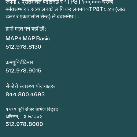
रूपमा ८ प्रतिशतले बढाइनेछ र १TP8T१००,००० घरको
मर्मतसम्भार र सञ्चालनको लागि कर लगभग १TP8T८.४१ (आठ
डलर र एकतालीस सेन्ट) ले बढाउनेछ।.
हामी मद्दत गर्न यहाँ छौं:
MAP र MAP Basic
512.978.8130
कमयुनिटीकेयर
512.978.9015
सेन्डेरो स्वास्थ्य योजनाहरू
844.800.4693
११११ पूर्वी सेजर चाभेज स्ट्रिट।
अस्टिन, TX ७८७०२
512.978.8000