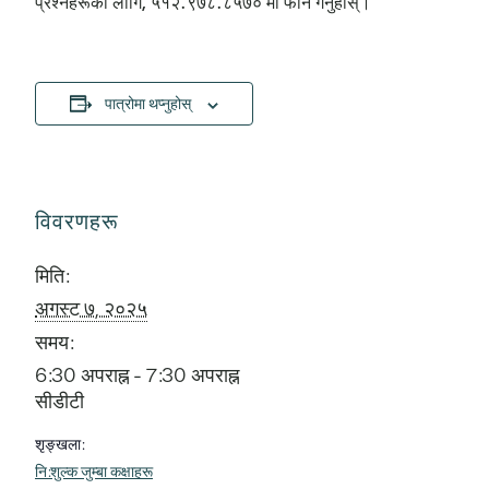
प्रश्नहरूका लागि, ५१२.९७८.८५७० मा फोन गर्नुहोस्।
पात्रोमा थप्नुहोस्
विवरणहरू
मिति:
अगस्ट ७, २०२५
समय:
6:30 अपराह्न - 7:30 अपराह्न
सीडीटी
शृङ्खला:
नि:शुल्क जुम्बा कक्षाहरू