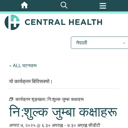
मुख्य
सामग्रीमा
जानुहोस्
नेपाली
« ALL घटनाहरू
यो कार्यक्रम बितिसक्यो।
कार्यक्रम शृङ्खला:
नि:शुल्क जुम्बा कक्षाहरू
नि:शुल्क जुम्बा कक्षाहरू
अगस्ट ७, २०२५ @ ६:३० अपराह्न
-
७:३० अप्रह्न
सीडीटी