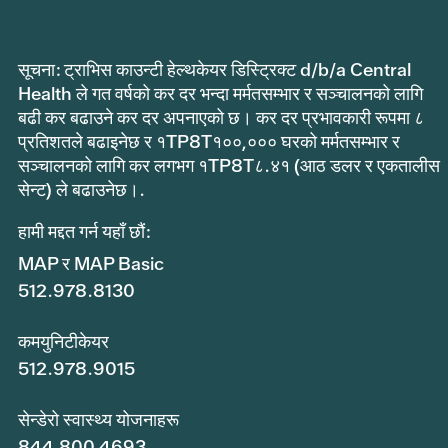
सूचना: ट्राभिस काउन्टी हेल्थकेयर डिस्ट्रिक्ट d/b/a Central
Health ले गत वर्षको कर दर भन्दा मर्मतसम्भार र सञ्चालनको लागि
बढी कर बढाउने कर दर अपनाएको छ। कर दर प्रभावकारी रूपमा ८
प्रतिशतले बढाइनेछ र १TP8T१००,००० घरको मर्मतसम्भार र
सञ्चालनको लागि कर लगभग १TP8T८.४१ (आठ डलर र एकतालीस
सेन्ट) ले बढाउनेछ।.
हामी मद्दत गर्न यहाँ छौं:
MAP र MAP Basic
512.978.8130
कमयुनिटीकेयर
512.978.9015
सेन्डेरो स्वास्थ्य योजनाहरू
844.800.4693