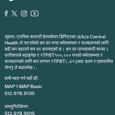
सूचना: ट्राभिस काउन्टी हेल्थकेयर डिस्ट्रिक्ट d/b/a Central
Health ले गत वर्षको कर दर भन्दा मर्मतसम्भार र सञ्चालनको लागि
बढी कर बढाउने कर दर अपनाएको छ। कर दर प्रभावकारी रूपमा ८
प्रतिशतले बढाइनेछ र १TP8T१००,००० घरको मर्मतसम्भार र
सञ्चालनको लागि कर लगभग १TP8T८.४१ (आठ डलर र एकतालीस
सेन्ट) ले बढाउनेछ।.
हामी मद्दत गर्न यहाँ छौं:
MAP र MAP Basic
512.978.8130
कमयुनिटीकेयर
512.978.9015