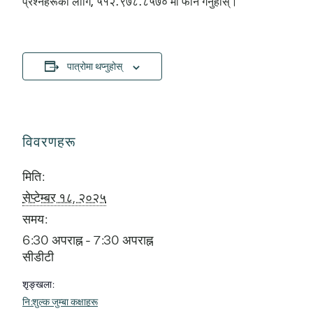
प्रश्नहरूका लागि, ५१२.९७८.८५७० मा फोन गर्नुहोस्।
पात्रोमा थप्नुहोस्
विवरणहरू
मिति:
सेप्टेम्बर १८, २०२५
समय:
6:30 अपराह्न - 7:30 अपराह्न
सीडीटी
शृङ्खला:
नि:शुल्क जुम्बा कक्षाहरू