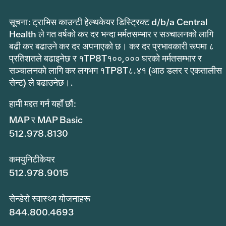
सूचना: ट्राभिस काउन्टी हेल्थकेयर डिस्ट्रिक्ट d/b/a Central
Health ले गत वर्षको कर दर भन्दा मर्मतसम्भार र सञ्चालनको लागि
बढी कर बढाउने कर दर अपनाएको छ। कर दर प्रभावकारी रूपमा ८
प्रतिशतले बढाइनेछ र १TP8T१००,००० घरको मर्मतसम्भार र
सञ्चालनको लागि कर लगभग १TP8T८.४१ (आठ डलर र एकतालीस
सेन्ट) ले बढाउनेछ।.
हामी मद्दत गर्न यहाँ छौं:
MAP र MAP Basic
512.978.8130
कमयुनिटीकेयर
512.978.9015
सेन्डेरो स्वास्थ्य योजनाहरू
844.800.4693