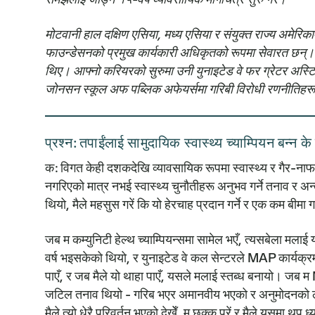
मोटवानी हाल दक्षिण एसिया, मध्य एसिया र संयुक्त राज्य अमेरिक
फाउन्डेसनको प्रमुख कार्यकारी अधिकृतको रूपमा सेवारत छन्
थिए। आफ्नो करियरको सुरुमा उनी युनाइटेड वे फर ग्रेटर अस्टिन
जोनसन स्कूल अफ पब्लिक अफेयर्समा गरिबी विरोधी रणनीतिहरूम
प्रश्न: तपाईंलाई सामुदायिक स्वास्थ्य च्याम्पियन बन्न के ल
क:
विगत केही दशकदेखि व्यावसायिक रूपमा स्वास्थ्य र गैर-नाफ
नगरिएको मात्र नभई स्वास्थ्य चुनौतीहरू अनुभव गर्ने तनाव र अन
थियो, मैले महसुस गरें कि यो हेरचाह प्रदान गर्ने र एक कम बीमा ग
जब म कम्युनिटी हेल्थ च्याम्पियन्समा सामेल भएँ, त्यसबेला मला
वर्ष भइसकेको थियो, र युनाइटेड वे कल सेन्टरले MAP कार्यक्रमक
पाएँ, र जब मैले यो थाहा पाएँ, यसले मलाई स्तब्ध बनायो। जब
जटिल तनाव थियो - गरिब भएर अमानवीय भएको र अनुमोदनको लागि 
मैले त्यो धेरै परिवर्तन भएको देखेँ, म छक्क परें र मैले यसमा थप ध्