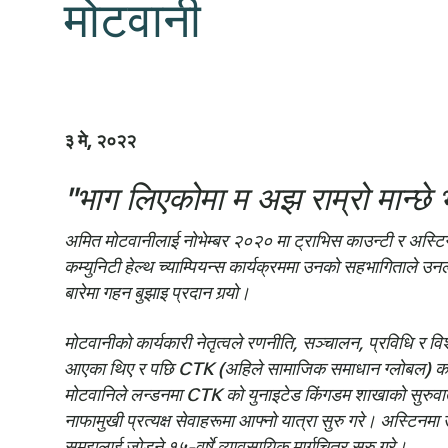
मोटवानी
३ मे, २०२२
"भाग लिएकोमा म अझ राम्रो मान्छे
अमित मोटवानीलाई नोभेम्बर २०२० मा ट्राभिस काउन्टी र अस्टिन 
कम्युनिटी हेल्थ च्याम्पियन्स कार्यक्रममा उनको सहभागिताले उ
बारेमा गहन बुझाइ प्रदान गर्‍यो।
मोटवानीको कार्यकारी नेतृत्वले रणनीति, सञ्चालन, प्रविधि र व
आएका थिए र पछि CTK (अहिले सामाजिक समाधान ग्लोबल) को सफ्
मोटवानिले लन्डनमा CTK को युनाइटेड किंगडम शाखाको सुरुवातको ने
नाफामुखी प्रत्यक्ष सेवाहरूमा आफ्नो यात्रा सुरु गरे। अस्टिनम
समझलाई जोड्ने १५-वर्षे व्यावसायिक मार्गचित्र सुरु गरे।