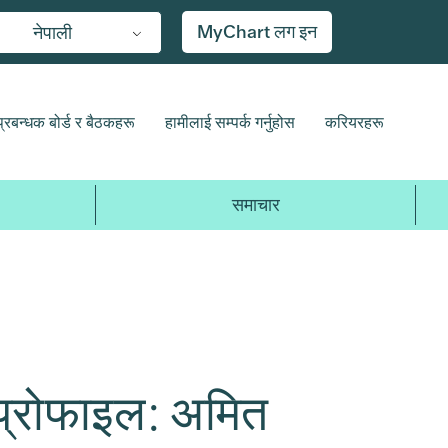
MyChart लग इन
नेपाली
प्रबन्धक बोर्ड र बैठकहरू
हामीलाई सम्पर्क गर्नुहोस
करियरहरू
समाचार
्स प्रोफाइल: अमित