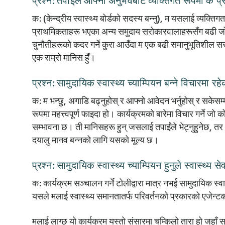
प्रश्न: तपाईंले आफ्नो अनुभवबाट व्यक्तिगत रूपमा के प्रा
क:
(केन्द्रीय स्वास्थ्य बोर्डको सदस्य बन्नु), म यसलाई व्यक्तिगत
प्राथमिकताहरू भएका अन्य समुदाय सरोकारवालाहरूसँग बढी जोडिए
चुनौतीहरूको कदर गर्ने कुरा आउँदा म एक बढी समानुभूतिशील सर
एक राम्रो मानिस हुँ।
प्रश्न: सामुदायिक स्वास्थ्य च्याम्पियन बन्ने विचारमा रह
क:
म भन्छु, अगाडि बढ्नुहोस् र आफ्नो आवेदन भर्नुहोस् र सकेसम्म
रूपमा महत्त्वपूर्ण फाइदा हो। कार्यक्रमको बारेमा विचार गर्ने 
सम्भावना छ। ती मानिसहरू हुन् जसलाई तपाईंले भेट्नुहुनेछ, त
दयालु मानव बन्नको लागि यसको मूल्य छ।
प्रश्न: सामुदायिक स्वास्थ्य च्याम्पियन हुनुले स्वास्थ
क:
कार्यक्रम सञ्चालन गर्ने टोलीद्वारा मात्र नभई सामुदायिक स्व
यसले मलाई स्वास्थ्य समानतातर्फ परिवर्तनको प्रकारको एजेन्टको रू
मलाई लाग्छ यो कार्यक्रम यस्तो संसारमा चम्किलो तारा हो ज