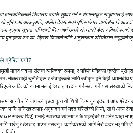
ामा बालबालिकाको विद्यालय तयारी सुधार गर्ने र सीमान्तकृत समुदायलाई सशक
। यो भूमिकामा आउनुअघि, अमित टेक्सासको एपिस्कोपल डायोसेसको आउटरि
मा प्रमुख सूचना अधिकारी थिए जहाँ उनले संस्थाको डेटा र विश्लेषणको दृष्
ा युनाइटेड वे र डा. क्रिस किङको नीति अनुसन्धान परियोजना समूहको प
े प्रेरित गर्‍यो?
ामुखी मानव सेवामा संलग्न व्यक्तिको रूपमा, र पहिले मेडिकल एक्सेस प्र
्ततः नोकरशाही चुनौतीहरू र सेवाहरूको लागि स्वीकृत हुने केही अमानवीय प्
रिएको व्यक्तिको रूपमा मलाई हेरचाह प्रदान गर्न मद्दत गर्ने यस संस्थाको भित
ई यसमा साँच्चै रुचि जगाउने एउटा कुरा यो थियो कि म युनाइटेड वे अफ ग्रेट
ा लागि मानिसहरूलाई अनुमोदन गर्न मद्दत गरिरहेको थियो, साथै अन्य सेवाहर
 म MAP सदस्य थिएँ, मलाई स्वास्थ्य समस्या र के भइरहेको छ भनेर थाहा 
पर्खनु र हेरचाह पाउन नसक्नु। कार्यक्रमको लागि मेरो कदर भए पनि ती 
यान दिएँ।