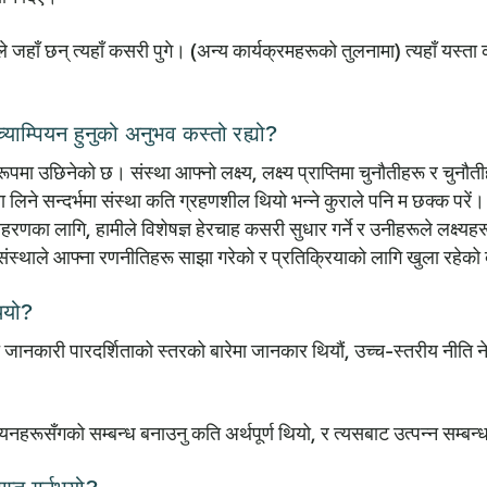
जहाँ छन् त्यहाँ कसरी पुगे। (अन्य कार्यक्रमहरूको तुलनामा) त्यहाँ यस्ता कार्
च्याम्पियन हुनुको अनुभव कस्तो रह्यो?
पमा उछिनेको छ। संस्था आफ्नो लक्ष्य, लक्ष्य प्राप्तिमा चुनौतीहरू र चुनौतीहरू
ा लिने सन्दर्भमा संस्था कति ग्रहणशील थियो भन्ने कुराले पनि म छक्क परें। य
का लागि, हामीले विशेषज्ञ हेरचाह कसरी सुधार गर्ने र उनीहरूले लक्ष्यहरू क
संस्थाले आफ्ना रणनीतिहरू साझा गरेको र प्रतिक्रियाको लागि खुला रहेको द
ियो?
जानकारी पारदर्शिताको स्तरको बारेमा जानकार थियौं, उच्च-स्तरीय नीति नेत
्पियनहरूसँगको सम्बन्ध बनाउनु कति अर्थपूर्ण थियो, र त्यसबाट उत्पन्न सम्बन