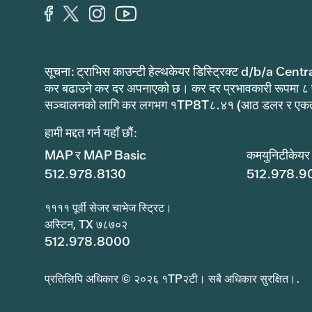
सूचना: ट्राभिस काउन्टी हेल्थकेयर डिस्ट्रिक्ट d/b/a Centr
कर बढाउने कर दर अपनाएको छ। कर दर प्रभावकारी रूपमा ८
सञ्चालनको लागि कर लगभग १TP8T८.४१ (आठ डलर र एकताल
हामी मद्दत गर्न यहाँ छौं:
MAP र MAP Basic
कमयुनिटीकेयर
512.978.8130
512.978.9
११११ पूर्वी सेजर चाभेज स्ट्रिट।
अस्टिन, TX ७८७०२
512.978.8000
प्रतिलिपि अधिकार © २०२६ १TP२टी। सबै अधिकार सुरक्षित।.