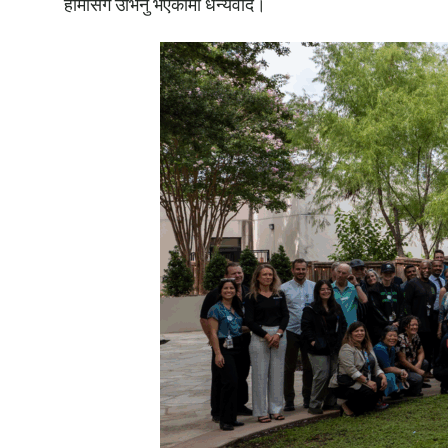
हामीसँगै उभिनु भएकोमा धन्यवाद।