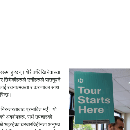
मा हुन्छन्। धेरै वर्षदेखि बेवास्ता
 छिमेकीहरूले उनीहरूले पाउनुपर्ने
दा मलाई रचनात्मकता र करुणाका साथ
भरिन्छ।
 निरन्तरताबाट प्रभावित भएँ। यो
लको अवशेषहरू, सधैं उपचारको
िको भइरहेका घरबारविहीनता अनुभव