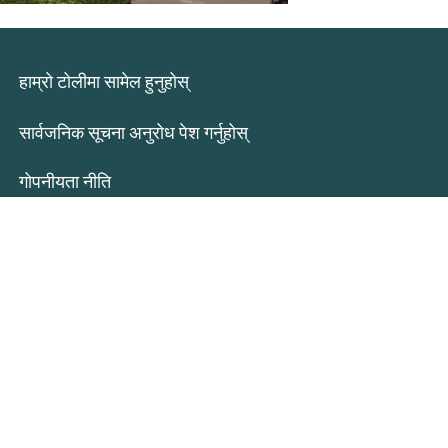
हाम्रो टोलीमा सामेल हुनुहोस्
सार्वजनिक सूचना अनुरोध पेश गर्नुहोस्
गोपनीयता नीति
बिरामीको अधिकार र जिम्मेवारीहरू
Central Health सेवाहरूको प्रतिक्रिया
शैक्षिक अवसरहरू
Central Health अनुसन्धान
प्रबन्धक बोर्डको सन्देश बोर्ड