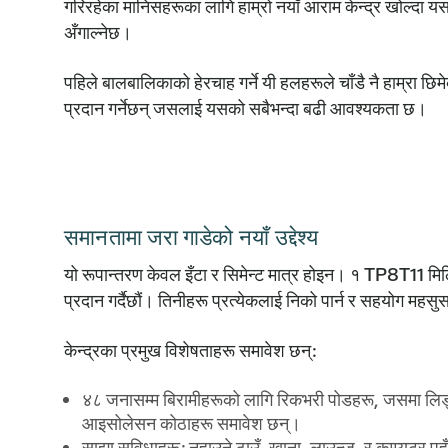
गरिरहेका मानिसहरूका लागि हाम्रो नयाँ आराम केन्द्र खोल्दा 
अँगाल्नेछ।
पहिले बालबालिकाको हेरचाह गर्ने यी हलहरूले चाँडै नै हाम्रा छि
प्रदान गर्नेछन् जसलाई यसको सबैभन्दा बढी आवश्यकता छ।
समानतामा जरा गाडेको नयाँ उद्देश्य
यो रूपान्तरण केवल इँटा र सिमेन्ट मात्र होइन। १ TP8T11 मि
प्रदान गर्दैछौं। तिनीहरू प्रत्येकलाई निको पार्न र सहयोग महसुस
केन्द्रका प्रमुख विशेषताहरू समावेश छन्:
४८ जनासम्म बिरामीहरूको लागि रिकभरी पोडहरू, जसमा लिङ्
आइसोलेसन कोठाहरू समावेश छन्।
साझा सुविधाहरू: नुहाउने ठाउँ, खाना, लाउन्ज, र कम्प्युटर पहु