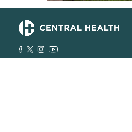
सूचना: ट्राभिस काउन्टी हेल्थकेयर डिस्ट्रिक्ट d/b/a Centr
कर बढाउने कर दर अपनाएको छ। कर दर प्रभावकारी रूपमा ८
सञ्चालनको लागि कर लगभग १TP8T८.४१ (आठ डलर र एकताल
हामी मद्दत गर्न यहाँ छौं:
MAP र MAP Basic
कमयुनिटीकेयर
512.978.8130
512.978.9
११११ पूर्वी सेजर चाभेज स्ट्रिट।