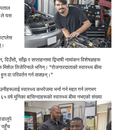
स्पताल
, ले यस
ेटप्लेस
न्।
उँसो, साँझ र सप्ताहन्तमा द्विभाषी नामांकन विशेषज्ञहरू
शक मिशेल तिजेरिनाले भनिन्। "रोजगारदाताको स्वास्थ्य बीमा
 हुन वा परिवर्तन गर्न सक्छन्।"
हरूलाई स्वास्थ्य कभरेजमा भर्ना गर्न मद्दत गर्न लगभग
६५ वर्ष मुनिका बासिन्दाहरूको स्वास्थ्य बीमा नभएको संख्या
ाडालुपे
पहुँच