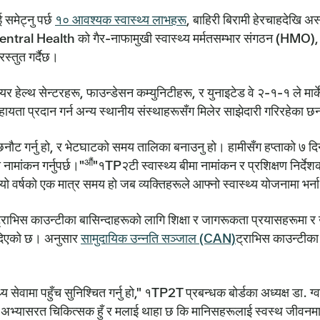
 समेट्नु पर्छ
१० आवश्यक स्वास्थ्य लाभहरू
, बाहिरी बिरामी हेरचाहदेखि अ
न्स, Central Health को गैर-नाफामुखी स्वास्थ्य मर्मतसम्भार संगठन (HMO)
्तुत गर्दैछ।
ेल्थ सेन्टरहरू, फाउन्डेसन कम्युनिटीहरू, र युनाइटेड वे २-१-१ ले मार्क
हायता प्रदान गर्न अन्य स्थानीय संस्थाहरूसँग मिलेर साझेदारी गरिरहेका छ
गर्नु हो, र भेटघाटको समय तालिका बनाउनु हो। हामीसँग हप्ताको ७ दिन, दि
औं
ामांकन गर्नुपर्छ।"
"१TP२टी स्वास्थ्य बीमा नामांकन र प्रशिक्षण निर्दे
, यो वर्षको एक मात्र समय हो जब व्यक्तिहरूले आफ्नो स्वास्थ्य योजनामा भर्ना
ाभिस काउन्टीका बासिन्दाहरूको लागि शिक्षा र जागरूकता प्रयासहरूमा र उनी
दिएको छ। अनुसार
सामुदायिक उन्नति सञ्जाल (CAN)
ट्राभिस काउन्टीका 
 सेवामा पहुँच सुनिश्चित गर्नु हो," १TP2T प्रबन्धक बोर्डका अध्यक्ष डा. ग्व
अभ्यासरत चिकित्सक हुँ र मलाई थाहा छ कि मानिसहरूलाई स्वस्थ जीवनमा 