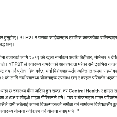
न तयार हुनुहोस्। १TP2T र यसका साझेदारहरू ट्राभिस काउन्टीका बासिन्दा
िबद्ध छन्।
 बीमा बजारको लागि २०१९ को खुला नामांकन अवधि बिहीबार, नोभेम्बर १ देखि
न्डो। १TP2T ले स्वास्थ्य कभरेजको आवश्यकता परेका सबै ट्राभिस काउन्ट
न्ट तय गर्न प्रोत्साहित गर्दछ, भर्ना विशेषज्ञहरूसँग व्यक्तिगत रूपमा सहय
१९ को लागि नयाँ स्वास्थ्य योजनाहरू उपलब्ध छन् र दरहरू परिवर्तन भएका
 थाहा छ स्वास्थ्य बीमा जटिल हुन सक्छ, तर Central Health र हाम्र
ा अध्यक्ष र सीईओ माइक गीस्लिनले भने। "दर र योजनाहरू मात्र परिवर्तन
सैले हामी सबैलाई आफ्नो विकल्पहरूको समीक्षा गर्न नामांकन विशेषज्ञसँग कुरा
स्वास्थ्य योजना नवीकरण गर्ने योजना बनाए पनि।"