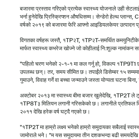
बजारमा प्रस्ताव गरिएको प्रत्येक स्वास्थ्य योजनाले उही सेटलाई
भर्ना हुनेदेखि प्रिस्क्रिप्शन औषधिसम्म। सेन्डेरो हेल्थ प्ला
वर्षको २०१९ को बजारमा फेरि आफ्नो आइडियलकेयर उत्पादन प्रस
विगतका वर्षहरू जस्तै, १TP२T, १TP२T-समर्थित कमयुनिटीकेयर ह
मार्फत स्वास्थ्य कभरेज खोज्ने जो कोहीलाई नि:शुल्क नामांकन स
"पहिलो चरण भनेको २-१-१ मा कल गर्नु हो, विकल्प १TP9T1 छनौट 
उपलब्ध छन्। तर, समय सीमित छ। तपाईंले डिसेम्बर १५ सम्ममा न
गुमाउने, विवाह गर्ने वा बच्चा जन्माउने जस्ता योग्यता घटना बिना
अक्टोबर २०१३ मा स्वास्थ्य बीमा बजार खुलेदेखि, १TP2T ले ट्र
१TP8T३ मिलियन लगानी गरिसकेको छ। लगानीले प्रतिफल 
२०११ देखि हरेक वर्ष घट्दै गएको छ।
"१TP2T मा हाम्रो लक्ष्य भनेको हाम्रो समुदायका सबैलाई स्वास्थ्य
जामोराले भने। "म यस समुदायमा तीन दशकभन्दा बढी समयदेखि 