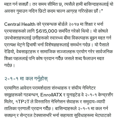
मद्दत गर्न सक्छौं। तर समय सीमित छ, त्यसैले हामी बासिन्दाहरूलाई यो
अवसर गुमाउन नदिन छिटो कदम चाल्न आग्रह गरिरहेका छौं।"
Central Health को प्रबन्धक बोर्डले २०१७ मा शिक्षा र भर्ना
प्रयासहरूको लागि $615,000 समर्पित गरेको थियो। यो कोषले
उपभोक्ताहरूलाई उनीहरूको स्वास्थ्य बीमा विकल्पहरू बुझ्न मद्दत गर्न
प्रत्यक्ष भेट्ने द्विभाषी भर्ना विशेषज्ञहरूलाई समर्थन गर्दछ। यो पैसाले
रेडियो, वेबसाइटहरू र सामाजिक सञ्जालहरू प्रयोग गरेर सार्वजनिक
शिक्षा पहललाई पनि कोष प्रदान गर्दैछ जसले शब्द फैलाउन मद्दत
गर्दछ।
२-१-१ मा कल गर्नुहोस्
प्रमाणित आवेदन परामर्शदाता संस्थाहरू र संघीय नेभिगेटर
समूहहरूको गठबन्धन, EnrollATX र युनाइटेड वे २-१-१ केन्द्रसँग
मिलेर, १TP२T ले विस्तारित नेभिगेसन सेवाहरू र समुदाय-व्यापी
तालिका प्रणाली प्रदान गर्दैछ। बासिन्दाहरूले २-१-१ मा कल गर्न
सक्छन् र सेन्ट्रल टेक्सासभरि भर्ना सहायता सुविधाहरूमा भेटघाटको