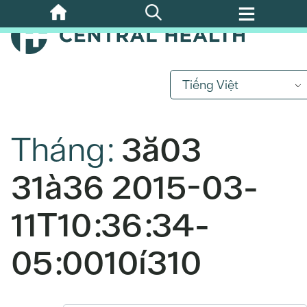
Bỏ
qua
nội
dung
chính
Tiếng Việt
Tháng:
3ă03
31à36 2015-03-
11T10:36:34-
05:0010í310