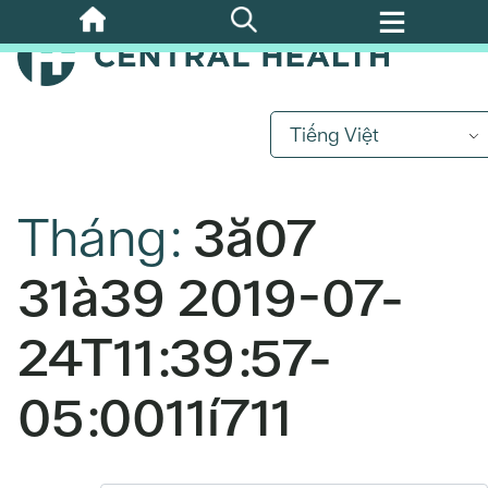
Bỏ
qua
nội
dung
chính
Tiếng Việt
Tháng:
3ă07
31à39 2019-07-
24T11:39:57-
05:0011í711