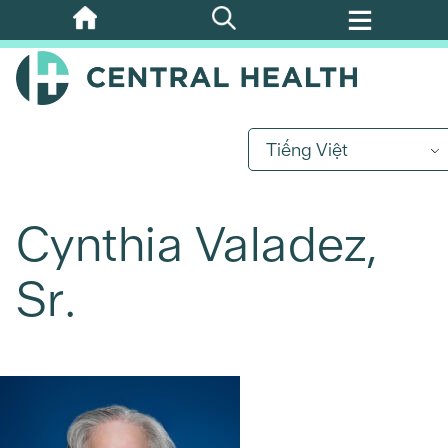
Bỏ
qua
nội
dung
chính
Tiếng Việt
Cynthia Valadez,
Sr.