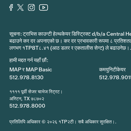
सूचना: ट्राभिस काउन्टी हेल्थकेयर डिस्ट्रिक्ट d/b/a Central He
बढाउने कर दर अपनाएको छ। कर दर प्रभावकारी रूपमा ८ प्रतिशत
लगभग १TP8T८.४१ (आठ डलर र एकतालीस सेन्ट) ले बढाउनेछ।
हामी मद्दत गर्न यहाँ छौं:
MAP र MAP Basic
कमयुनिटीकेयर
512.978.8130
512.978.901
११११ पूर्वी सेजर चाभेज स्ट्रिट।
अस्टिन, TX ७८७०२
512.978.8000
प्रतिलिपि अधिकार © २०२६ १TP२टी। सबै अधिकार सुरक्षित।.