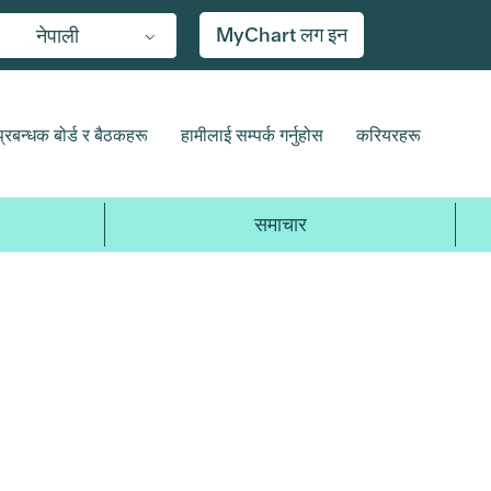
MyChart लग इन
नेपाली
प्रबन्धक बोर्ड र बैठकहरू
हामीलाई सम्पर्क गर्नुहोस
करियरहरू
समाचार