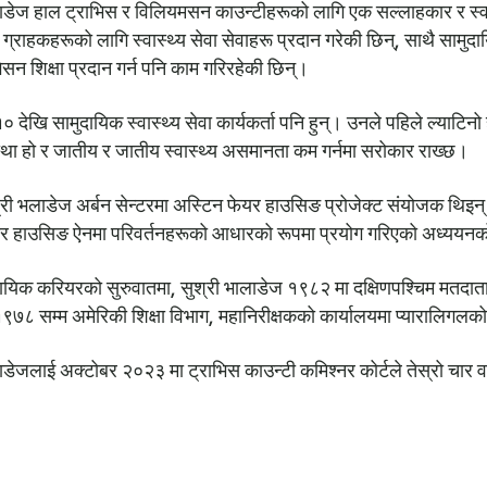
ाडेज हाल ट्राभिस र विलियमसन काउन्टीहरूको लागि एक सल्लाहकार र स्वास्थ
ग्राहकहरूको लागि स्वास्थ्य सेवा सेवाहरू प्रदान गरेकी छिन्, साथै सामुदा
ेसन शिक्षा प्रदान गर्न पनि काम गरिरहेकी छिन्।
० देखि सामुदायिक स्वास्थ्य सेवा कार्यकर्ता पनि हुन्। उनले पहिले ल्याट
्था हो र जातीय र जातीय स्वास्थ्य असमानता कम गर्नमा सरोकार राख्छ।
ी भलाडेज अर्बन सेन्टरमा अस्टिन फेयर हाउसिङ प्रोजेक्ट संयोजक थिइन् र 
र हाउसिङ ऐनमा परिवर्तनहरूको आधारको रूपमा प्रयोग गरिएको अध्ययनको लागि
ायिक करियरको सुरुवातमा, सुश्री भालाडेज १९८२ मा दक्षिणपश्चिम मतदाता 
७८ सम्म अमेरिकी शिक्षा विभाग, महानिरीक्षकको कार्यालयमा प्यारालिगलक
ाडेजलाई अक्टोबर २०२३ मा ट्राभिस काउन्टी कमिश्नर कोर्टले तेस्रो चार वर