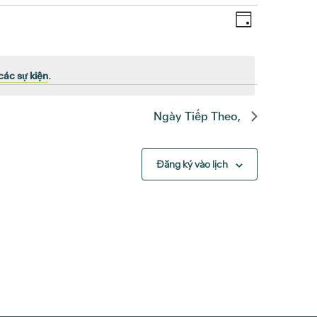
Sự
Xem
Ngày
kiện
Hướng
Xem
Hướng
các sự kiện
.
Ngày Tiếp Theo,
Đăng ký vào lịch