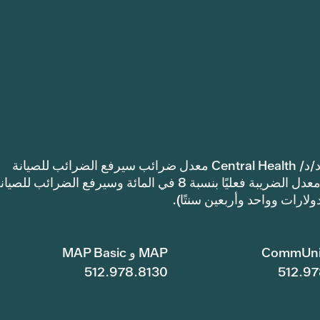
إشعار: اعتمدت مقاطعة ترافيس كاونتي للرعاية الصحية د/د/ Central Health معدل ضرائب سيرفع الضرائب للصيانة
والعمليات أكثر من معدل ضرائب العام الماضي. سيرتفع معدل الضريبة فعليًا بنسبة 8 في المائة وسيرفع الضرائب للصي
CommUni
MAP و MAP Basic
512.978.8130
512.97