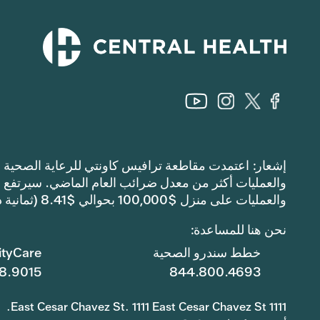
والعمليات على منزل $100,000 بحوالي $8.41 (ثمانية دولارات وواحد وأربعين سنتًا).
نحن هنا للمساعدة:
خطط سندرو الصحية
tyCare
8.9015
844.800.4693
1111 East Cesar Chavez St. 1111 East Cesar Chavez St.