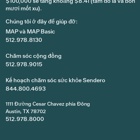
$100,000 sẽ tăng khoảng $8.41 (tám đô la và bốn
mươi mốt xu).
Chúng tôi ở đây để giúp đỡ:
MAP và MAP Basic
512.978.8130
Chăm sóc cộng đồng
512.978.9015
Kế hoạch chăm sóc sức khỏe Sendero
844.800.4693
1111 Đường Cesar Chavez phía Đông
Austin, TX 78702
512.978.8000