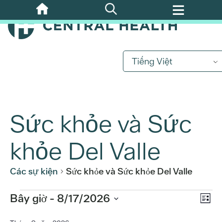
Bỏ
qua
nội
dung
chính
Tiếng Việt
Sức khỏe và Sức
khỏe Del Valle
Các sự kiện
Sức khỏe và Sức khỏe Del Valle
Sự
Các
Bây giờ
 - 
8/17/2026
Xe
Danh
kiệ
Chọn
sách