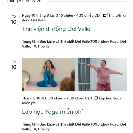
sự
Hư
ngày.
Tháng 8 năm 2026
Xe
Hư
kiện
Ngày 10 tháng 8 lúc 3:15 chiều
-
4:15 chiều
CDT
Thư viện di
T2
động Del Valle
10
Thư viện di động Del Valle
Trung tâm Sức khỏe và Thể chất Del Valle
7050 Elroy Road, Del
Valle, TX, Hoa Kỳ
T2
10
Tháng 8 10 @ 6:30 chiều
-
7:30 chiều
CDT
Lớp học Yoga
miễn phí
Lớp học Yoga miễn phí
Trung tâm Sức khỏe và Thể chất Del Valle
7050 Elroy Road, Del
Valle, TX, Hoa Kỳ