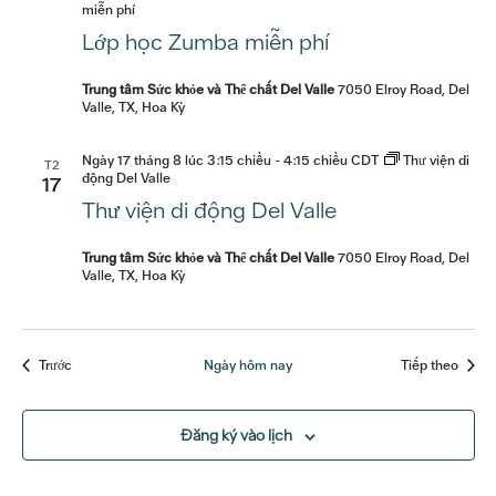
miễn phí
Lớp học Zumba miễn phí
Trung tâm Sức khỏe và Thể chất Del Valle
7050 Elroy Road, Del
Valle, TX, Hoa Kỳ
Ngày 17 tháng 8 lúc 3:15 chiều
-
4:15 chiều
CDT
Thư viện di
T2
động Del Valle
17
Thư viện di động Del Valle
Trung tâm Sức khỏe và Thể chất Del Valle
7050 Elroy Road, Del
Valle, TX, Hoa Kỳ
Các sự kiện
Các sự
Trước
Ngày hôm nay
Tiếp theo
Đăng ký vào lịch