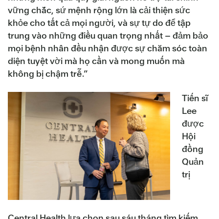
vững chắc, sứ mệnh rộng lớn là cải thiện sức
khỏe cho tất cả mọi người, và sự tự do để tập
trung vào những điều quan trọng nhất – đảm bảo
mọi bệnh nhân đều nhận được sự chăm sóc toàn
diện tuyệt vời mà họ cần và mong muốn mà
không bị chậm trễ.”
Tiến sĩ
Lee
được
Hội
đồng
Quản
trị
Central Health lựa chọn sau sáu tháng tìm kiếm