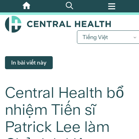
Bỏ
qua
nội
dung
Tiếng Việt
chính
In bài viết này
Central Health bổ
nhiệm Tiến sĩ
Patrick Lee làm