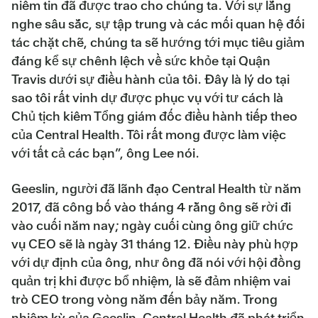
niềm tin đã được trao cho chúng ta. Với sự lắng
nghe sâu sắc, sự tập trung và các mối quan hệ đối
tác chặt chẽ, chúng ta sẽ hướng tới mục tiêu giảm
đáng kể sự chênh lệch về sức khỏe tại Quận
Travis dưới sự điều hành của tôi. Đây là lý do tại
sao tôi rất vinh dự được phục vụ với tư cách là
Chủ tịch kiêm Tổng giám đốc điều hành tiếp theo
của Central Health. Tôi rất mong được làm việc
với tất cả các bạn”, ông Lee nói.
Geeslin, người đã lãnh đạo Central Health từ năm
2017, đã công bố vào tháng 4 rằng ông sẽ rời đi
vào cuối năm nay; ngày cuối cùng ông giữ chức
vụ CEO sẽ là ngày 31 tháng 12. Điều này phù hợp
với dự định của ông, như ông đã nói với hội đồng
quản trị khi được bổ nhiệm, là sẽ đảm nhiệm vai
trò CEO trong vòng năm đến bảy năm. Trong
nhiệm kỳ của Geeslin, Central Health đã phát triển