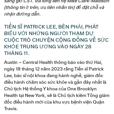
sáng giờ CST. Vui lòng liên hệ Mike Clark-Madison
(thông tin ở trên, ưu tiên nhắn tin) để đặt chỗ và
nhận đường dẫn.
TIẾN SĨ PATRICK LEE, BÊN PHẢI, PHÁT
BIỂU VỚI NHỮNG NGƯỜI THAM DỰ
CUỘC TRÒ CHUYỆN CỘNG ĐỒNG VỀ SỨC
KHỎE TRUNG ƯƠNG VÀO NGÀY 28
THÁNG 11.
Austin – Central Health thông báo vào thứ Hai,
ngày 18 tháng 12 năm 2023 rằng Tiến sĩ Patrick
Lee, bác sĩ nội khoa đang hành nghề, giám đốc
điều hành chăm sóc sức khỏe và gần đây nhất là
Chủ tịch Hệ thống Y khoa của One Brooklyn
Health tại New York, sẽ là Chủ tịch kiêm Tổng giám
đốc điều hành mới của khu vực bệnh viện Quận
Travis.