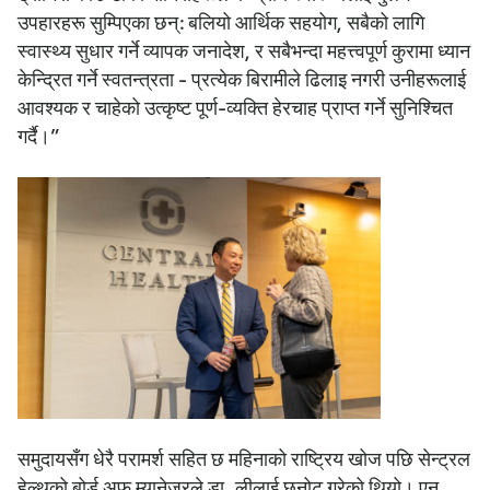
उपहारहरू सुम्पिएका छन्: बलियो आर्थिक सहयोग, सबैको लागि
स्वास्थ्य सुधार गर्ने व्यापक जनादेश, र सबैभन्दा महत्त्वपूर्ण कुरामा ध्यान
केन्द्रित गर्ने स्वतन्त्रता - प्रत्येक बिरामीले ढिलाइ नगरी उनीहरूलाई
आवश्यक र चाहेको उत्कृष्ट पूर्ण-व्यक्ति हेरचाह प्राप्त गर्ने सुनिश्चित
गर्दै।”
समुदायसँग धेरै परामर्श सहित छ महिनाको राष्ट्रिय खोज पछि सेन्ट्रल
हेल्थको बोर्ड अफ म्यानेजरले डा. लीलाई छनोट गरेको थियो। एन