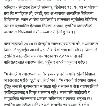
अस्टिन - सेन्ट्रल हेल्थले सोमबार, डिसेम्बर १८, २०२३ मा घोषणा
गर्‍यो कि प्याट्रिक ली, एमडी, एक अभ्यासरत आन्तरिक चिकित्सा
चिकित्सक, स्वास्थ्य सेवा कार्यकारी र हालसालै न्यूयोर्कमा मेडिसिन
फर वन ब्रुकलिन हेल्थका सिस्टम अध्यक्ष, ट्राभिस काउन्टीको
अस्पताल जिल्लाको नयाँ अध्यक्ष र सीईओ हुनेछन्।
मतदाताहरूले २००४ मा केन्द्रीय स्वास्थ्य स्थापना गरे, र अस्पताल
जिल्लाले जुलाईमा आफ्नो २० औं वार्षिकोत्सव मनाउनेछ। जिल्लाले
ट्राभिस काउन्टीमा कम आय भएका १५२,००० भन्दा बढी
मानिसहरूलाई स्वास्थ्य सेवा, पहुँच र कभरेज प्रदान गर्दछ।
“म केन्द्रीय स्वास्थ्यका मानिसहरू र हाम्रो अगाडि रहेको विशाल
अवसरबाट प्रेरित छु,” डा. लीले भने। “म त्यस्तो संस्थामा सामेल
हुँदैछु जसको मूल्यमान्यता म साझा गर्छु र स्वास्थ्य सेवा न्यायप्रतिको
प्रतिबद्धतालाई म चिन्छु र सम्मान गर्छु। संस्थासँग साझेदारी र
सामुदायिक संलग्नतामा असंख्य शक्तिहरू र व्यापक अनुभव छ।
ट्राभिस काउन्टीका मानिसहरूले केन्द्रीय स्वास्थ्यलाई दुर्लभ