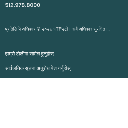
512.978.8000
प्रतिलिपि अधिकार © २०२६ १TP२टी। सबै अधिकार सुरक्षित।.
हाम्रो टोलीमा सामेल हुनुहोस्
सार्वजनिक सूचना अनुरोध पेश गर्नुहोस्
गोपनीयता नीति
बिरामीको अधिकार र जिम्मेवारीहरू
Central Health सेवाहरूको प्रतिक्रिया
शैक्षिक अवसरहरू
Central Health अनुसन्धान