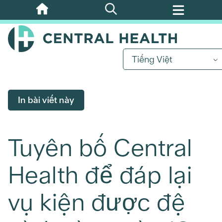
Bỏ
qua
nội
dung
Tiếng Việt
chính
In bài viết này
Tuyên bố Central
Health để đáp lại
vụ kiện được đệ