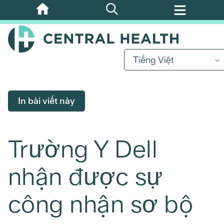
Bỏ
qua
nội
dung
Tiếng Việt
chính
In bài viết này
Trường Y Dell
nhận được sự
công nhận sơ bộ