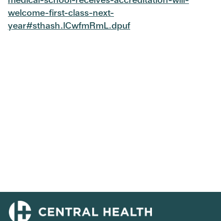
welcome-first-class-next-
year#sthash.lCwfmRmL.dpuf