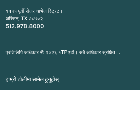
११११ पूर्वी सेजर चाभेज स्ट्रिट।
अस्टिन, TX ७८७०२
512.978.8000
प्रतिलिपि अधिकार © २०२६ १TP२टी। सबै अधिकार सुरक्षित।.
हाम्रो टोलीमा सामेल हुनुहोस्
सार्वजनिक सूचना अनुरोध पेश गर्नुहोस्
गोपनीयता नीति
बिरामीको अधिकार र जिम्मेवारीहरू
Central Health सेवाहरूको प्रतिक्रिया