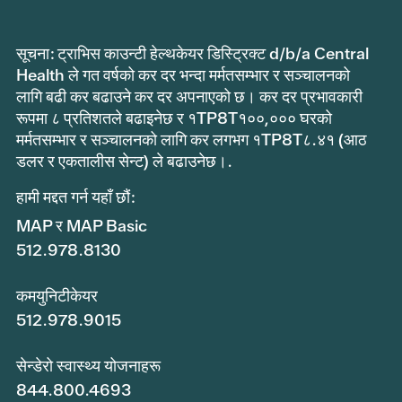
सूचना: ट्राभिस काउन्टी हेल्थकेयर डिस्ट्रिक्ट d/b/a Central
Health ले गत वर्षको कर दर भन्दा मर्मतसम्भार र सञ्चालनको
लागि बढी कर बढाउने कर दर अपनाएको छ। कर दर प्रभावकारी
रूपमा ८ प्रतिशतले बढाइनेछ र १TP8T१००,००० घरको
मर्मतसम्भार र सञ्चालनको लागि कर लगभग १TP8T८.४१ (आठ
डलर र एकतालीस सेन्ट) ले बढाउनेछ।.
हामी मद्दत गर्न यहाँ छौं:
MAP र MAP Basic
512.978.8130
कमयुनिटीकेयर
512.978.9015
सेन्डेरो स्वास्थ्य योजनाहरू
844.800.4693