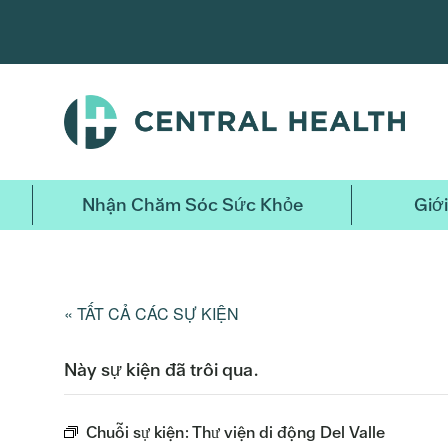
Bỏ
qua
nội
dung
chính
Nhận Chăm Sóc Sức Khỏe
Giới
« TẤT CẢ CÁC SỰ KIỆN
Này sự kiện đã trôi qua.
Chuỗi sự kiện:
Thư viện di động Del Valle