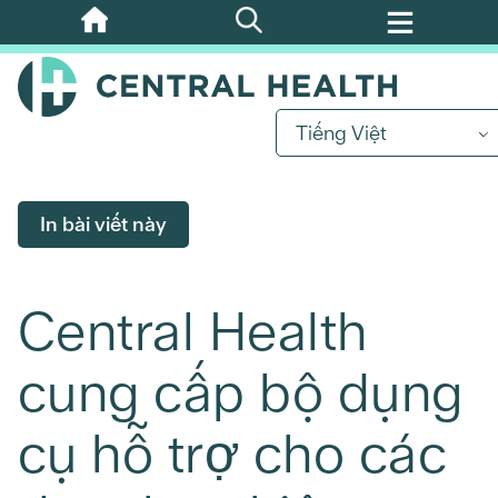
Bỏ
qua
nội
dung
Tiếng Việt
chính
In bài viết này
Central Health
cung cấp bộ dụng
cụ hỗ trợ cho các