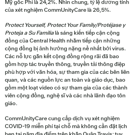
Mỹ gốc Phi là 24,2%. Nhìn chung, tỷ lệ dương tính
của xét nghiệm CommUnityCare là 26,5%.
Protect Yourself, Protect Your Family/Protéjase y
Proteja a Su Familia
là sáng kiến tiếp cận cộng
đồng của Central Health nhằm tiếp cận những
cộng đồng bị ảnh hưởng nặng nề nhất bởi virus.
Các nỗ lực gắn kết cộng đồng rộng rãi đã bao
gồm hợp tác truyền thông, truyền tải thông điệp
phù hợp với văn hóa, sự tham gia của các bên liên
quan, và các nguồn lực an toàn và giáo dục, bao
gồm một loạt video có sự tham gia của các thành
viên cộng đồng, nghệ sĩ và các nhà lãnh đạo tôn
giáo.
CommUnityCare cung cấp dịch vụ xét nghiệm
COVID-19 miễn phí tại chỗ mà không cần đặt lịch
hẹn tại năm địa điểm trên khắp Quận Travis; tuy