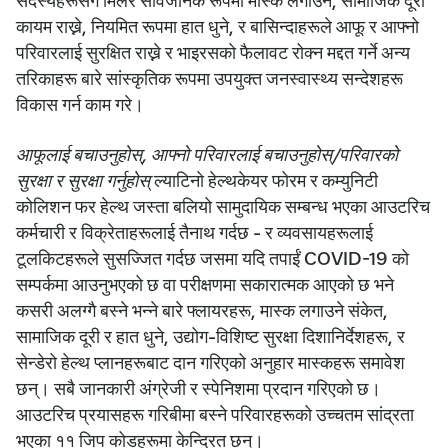
सदस्यहरूसँग मिलेर सार्वजनिक रूपमा मास्क लगाउने, सामाजिक दूरी
कायम राख्ने, नियमित रूपमा हात धुने, र बासिन्दाहरूले आफू र आफ्नो
परिवारलाई सुरक्षित राख्ने र भाइरसको फैलावट रोक्न मद्दत गर्ने अन्य
तरिकाहरू बारे सांस्कृतिक रूपमा उपयुक्त जनस्वास्थ्य सन्देशहरू
विकास गर्न काम गरे।
आफूलाई बचाउनुहोस्, आफ्नो परिवारलाई बचाउनुहोस्/परिवारको
सुरक्षा र सुरक्षा गर्नुहोस्
ल्याटिनो हेल्थकेयर फोरम र कम्युनिटी
कोलिशन फर हेल्थ जस्ता बलियो सामुदायिक सम्बन्ध भएका आउटरिच
कर्मचारी र विक्रेताहरूलाई तैनाथ गर्दछ - र व्यवसायहरूलाई
टूलकिटहरूले सुसज्जित गर्दछ जसमा यदि तपाईं COVID-19 को
सम्पर्कमा आउनुभएको छ वा परीक्षणमा सकारात्मक आएको छ भने
कसरी अलग्गै बस्ने भन्ने बारे फ्लायरहरू, मास्क लगाउने संकेत,
सामाजिक दूरी र हात धुने, उद्योग-विशिष्ट सुरक्षा दिशानिर्देशहरू, र
सेन्डेरो हेल्थ प्लानहरूबाट दान गरिएको अनुहार मास्कहरू समावेश
छन्। सबै जानकारी अंग्रेजी र स्पेनिशमा प्रदान गरिएको छ।
आउटरिच प्रयासहरू गरिबीमा बस्ने परिवारहरूको उच्चतम सांद्रता
भएका ११ जिप कोडहरूमा केन्द्रित छन्।