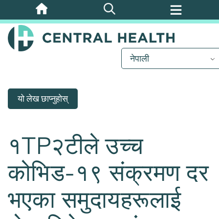
मुख्य
सामग्रीमा
जानुहोस्
नेपाली
यो लेख छाप्नुहोस्
१TP२टीले उच्च
कोभिड-१९ संक्रमण दर
भएका समुदायहरूलाई