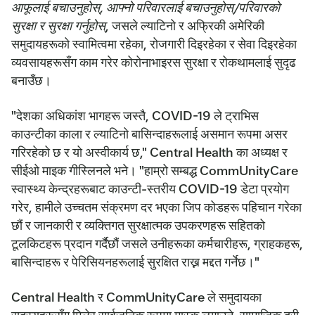
आफूलाई बचाउनुहोस्, आफ्नो परिवारलाई बचाउनुहोस्/परिवारको
सुरक्षा र सुरक्षा गर्नुहोस्
, जसले ल्याटिनो र अफ्रिकी अमेरिकी
समुदायहरूको स्वामित्वमा रहेका, रोजगारी दिइरहेका र सेवा दिइरहेका
व्यवसायहरूसँग काम गरेर कोरोनाभाइरस सुरक्षा र रोकथामलाई सुदृढ
बनाउँछ।
"देशका अधिकांश भागहरू जस्तै, COVID-19 ले ट्राभिस
काउन्टीका काला र ल्याटिनो बासिन्दाहरूलाई असमान रूपमा असर
गरिरहेको छ र यो अस्वीकार्य छ," Central Health का अध्यक्ष र
सीईओ माइक गीस्लिनले भने। "हाम्रो सम्बद्ध CommUnityCare
स्वास्थ्य केन्द्रहरूबाट काउन्टी-स्तरीय COVID-19 डेटा प्रयोग
गरेर, हामीले उच्चतम संक्रमण दर भएका जिप कोडहरू पहिचान गरेका
छौं र जानकारी र व्यक्तिगत सुरक्षात्मक उपकरणहरू सहितको
टूलकिटहरू प्रदान गर्दैछौं जसले उनीहरूका कर्मचारीहरू, ग्राहकहरू,
बासिन्दाहरू र पेरिसियनहरूलाई सुरक्षित राख्न मद्दत गर्नेछ।"
Central Health र CommUnityCare ले समुदायका