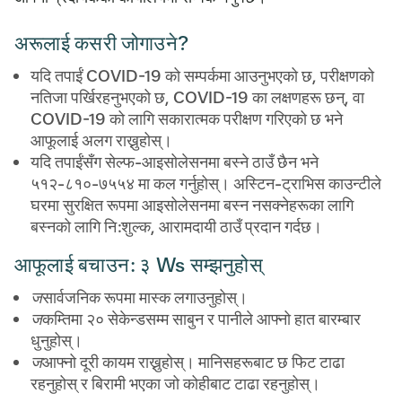
अरूलाई कसरी जोगाउने?
यदि तपाईं COVID-19 को सम्पर्कमा आउनुभएको छ, परीक्षणको
नतिजा पर्खिरहनुभएको छ, COVID-19 का लक्षणहरू छन्, वा
COVID-19 को लागि सकारात्मक परीक्षण गरिएको छ भने
आफूलाई अलग राख्नुहोस्।
यदि तपाईंसँग सेल्फ-आइसोलेसनमा बस्ने ठाउँ छैन भने
५१२-८१०-७५५४ मा कल गर्नुहोस्। अस्टिन-ट्राभिस काउन्टीले
घरमा सुरक्षित रूपमा आइसोलेसनमा बस्न नसक्नेहरूका लागि
बस्नको लागि नि:शुल्क, आरामदायी ठाउँ प्रदान गर्दछ।
आफूलाई बचाउन: ३ Ws सम्झनुहोस्
ज
सार्वजनिक रूपमा मास्क लगाउनुहोस्।
ज
कम्तिमा २० सेकेन्डसम्म साबुन र पानीले आफ्नो हात बारम्बार
धुनुहोस्।
ज
आफ्नो दूरी कायम राख्नुहोस्। मानिसहरूबाट छ फिट टाढा
रहनुहोस् र बिरामी भएका जो कोहीबाट टाढा रहनुहोस्।