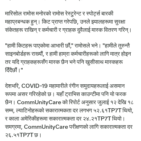
मारिसोल रामोस मनोरको रामोस रेस्टुरेन्ट र स्पोर्ट्स बारकी
महाप्रबन्धक हुन्। किट प्राप्त गरेपछि, उनले झ्यालहरूमा सुरक्षा
संकेतहरू राखिन् र कर्मचारी र ग्राहक दुवैलाई मास्क वितरण गरिन्।
"हामी किटहरू पाएकोमा आभारी छौं," रामोसले भने। "हामीले तुरुन्तै
साइनबोर्डहरू राख्यौं, र हामी हाम्रा कर्मचारीहरूको लागि मात्र होइन
तर यदि ग्राहकहरूसँग मास्क छैन भने पनि खुसीसाथ मास्कहरू
दिँदैछौं।"
देशभरि, COVID-19 महामारीले रंगीन समुदायहरूलाई असमान
रूपमा असर गरिरहेको छ। यहाँ ट्राभिस काउन्टीमा पनि यो फरक
छैन। CommUnityCare को रिपोर्ट अनुसार जुलाई १२ देखि १८
सम्म, ल्याटिनोहरूको सकारात्मकता दर लगभग ५२.६१TP7T थियो,
र काला अमेरिकीहरूमा सकारात्मकता दर २४.२१TP7T थियो।
समग्रमा, CommUnityCare परीक्षणको लागि सकारात्मकता दर
२६.५१TP7T छ।