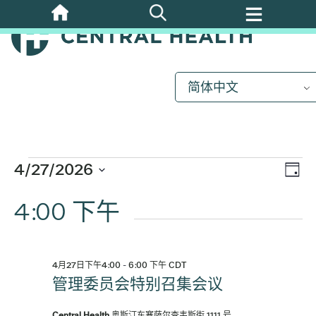
跳
活
至
主
要
动
内
简体中文
容
换
4
4/27/2026
视
活
日
月
选
动
4:00 下午
图
择
视
27,
日
图
期
导
2026
导
4月27日下午4:00
-
6:00 下午
CDT
航
管理委员会特别召集会议
航
Central Health
奥斯汀东塞萨尔查韦斯街 1111 号