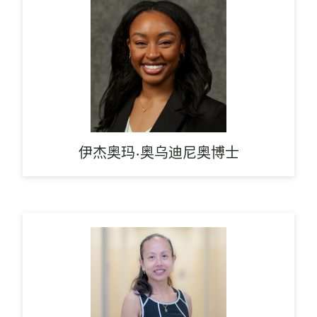
伊杰奥玛·奥乌迪尼奥博士