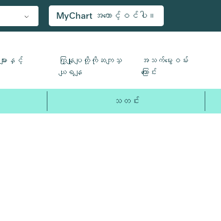
MyChart အကောင့်ဝင်ပါ။
ျားနှင့်
ကြှနျုပျတို့ကိုဆကျသှ
အသက်မွေးဝမ်း
ယျရနျ
ကြောင်း
သတင်း