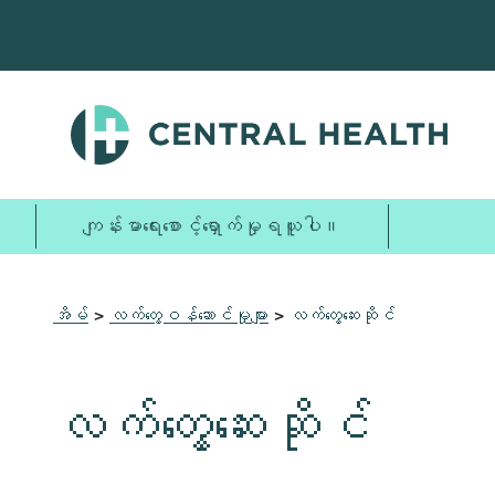
အဓိက
အကြောင်းအရာ
သို့
ကျော်သွား
ပါ။
ကျန်းမာရေးစောင့်ရှောက်မှုရယူပါ။
အိမ်
>
လက်တွေ့ဝန်ဆောင်မှုများ
>
လက်တွေ့ဆေးဆိုင်
လက်တွေ့ဆေးဆိုင်