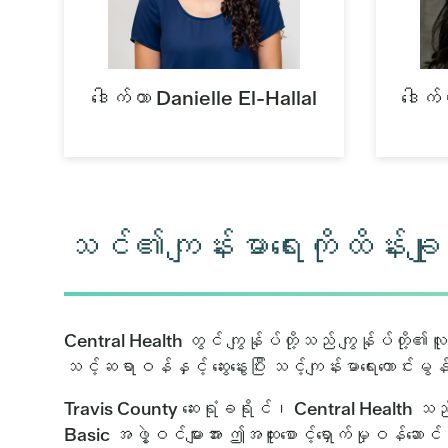
ဒေါက်တာ Danielle El-Hallal
ဒေါက
သင်၏ကျန်းမာရေးကိုထိန်းခ
Central Health တွင် ကျွန်ုပ်တို့သည် ကျွန်ုပ်တို့၏လူ
သင့်ဆရာဝန်နှင့် ဆွေးနွေးပြီး သင့်ကျန်းမာရေးကောင်းမွန်သ
Travis County ဆေးရုံခရိုင်၊ Central Health သည် မ
Basic အဖွဲ့ဝင်များအား ဤအထူးစောင့်ရှောက်မှုဝန်ဆောင်