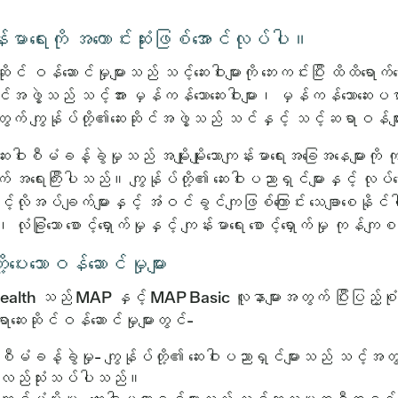
းမာရေးကို အကောင်းဆုံးဖြစ်အောင်လုပ်ပါ။
ဆိုင် ဝန်ဆောင်မှုများသည် သင့်ဆေးဝါးများကို ဘေးကင်းပြီး ထိထိရ
ိုင်အဖွဲ့သည် သင့်အား မှန်ကန်သောဆေးဝါးများ၊ မှန်ကန်သောဆေးပ
် ကျွန်ုပ်တို့၏ဆေးဆိုင်အဖွဲ့သည် သင်နှင့် သင့်ဆရာဝန်မ
ဆေးဝါးစီမံခန့်ခွဲမှုသည် အမျိုးမျိုးသောကျန်းမာရေးအခြေအနေများကို
အရေးကြီးပါသည်။ ကျွန်ုပ်တို့၏ ဆေးဝါးပညာရှင်များနှင့် လုပ်ဆ
သင့်လိုအပ်ချက်များနှင့် အံဝင်ခွင်ကျဖြစ်ကြောင်း သေချာစေနိုင
ုံခြုံသော စောင့်ရှောက်မှုနှင့် ကျန်းမာရေး စောင့်ရှောက်မှု ကုန်ကျစ
ို့ပေးသောဝန်ဆောင်မှုများ
alth သည် MAP နှင့် MAP Basic လူနာများအတွက် ပြီးပြည့်စုံသော ဆ
ဆေးဆိုင်ဝန်ဆောင်မှုများတွင်-
းစီမံခန့်ခွဲမှု-
ကျွန်ုပ်တို့၏ ဆေးဝါးပညာရှင်များသည် သင့်အတွက် 
်လည်သုံးသပ်ပါသည်။