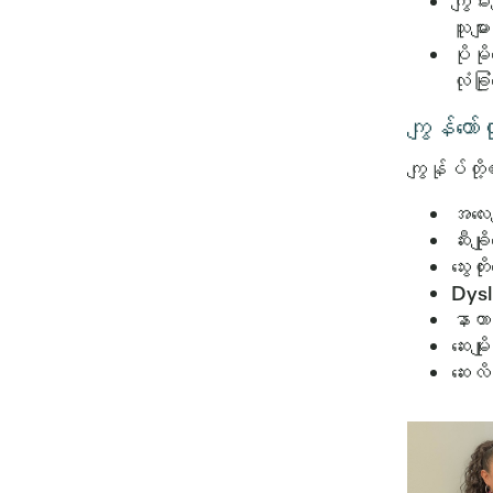
ကျွမ်း
သူမျ
ပိုမိ
လုံခြ
ကျွန်တေ
ကျွန်ုပ်တို
အလေး
ဆီးချ
သွေးတ
Dysl
နာတာ
ဆေးမျို
ဆေးလ