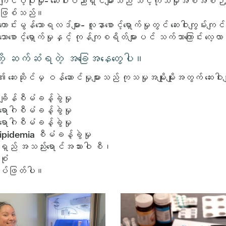
ကျင်ပံ့ပိုးမှု-
ဆေးဝါးပညာရှင်များသည် သင့်ကုသမှုအစီအစဉ်များက
ားဖြစ်သည်။
ုကောင်းမွန်သောရလဒ်များ-
လူနာစောင့်ရှောက်မှုတွင် ဆေးဝါးကျွမ်းက
ုံသောစောင့်ရှောက်မှုနှင့် ကုန်ကျစရိတ်များပင် သက်သာကြောင်း လေ့လ
ာ်တို့ ဆက်ဆံရတဲ့ အခြေအနေတွေပါ။
့၏ ဆေးဆိုင်မှ ဝန်ဆောင်မှုများသည် ကုသမှုအမျိုးမျိုးအတွက် ဆေးဝါးမ
ချိန်စီမံခန့်ခွဲမှု
ိုရောဂါစီမံခန့်ခွဲမှု
ိုးရောဂါစီမံခန့်ခွဲမှု
ipidemia စီမံခန့်ခွဲမှု
ရှည် အသည်းရောင်အသားဝါ စီ၊
းစုံ
ိပ်ဖြတ်ပါ။