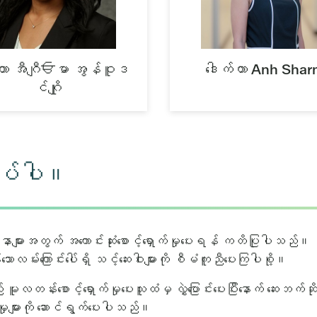
်တာ အီဂျီਓမာ အွန်ဝူဒ
ဒေါက်တာ Anh Sha
င်ဂျို
ျုပ်ပါ။
နာများအတွက် အကောင်းဆုံးစောင့်ရှောက်မှုပေးရန် ကတိပြုပါသည်။ ယနေ
ောလမ်းကြောင်းပေါ်ရှိ သင့်ဆေးဝါးများကို စီမံကူညီပေးကြပါစို့။
ူလတန်းစောင့်ရှောက်မှုပေးသူထံမှ လွှဲပြောင်းပေးပြီးနောက် ဆေ
မှုများကို ဆောင်ရွက်ပေးပါသည်။