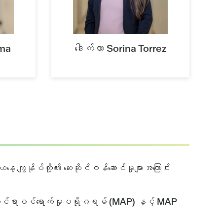
rma
ဒေါက်တာ Sorina Torrez
့ ကျွန်ုပ်တို့၏ ဆေးဆိုင်ဝန်ဆောင်မှုများအကြောင်း
းဘက်ဆိုင်ရာဝင်ရောက်မှုပရိုဂရမ် (MAP) နှင့် MAP