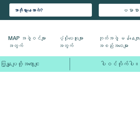
ဗမာစာ
MAP အဖွဲ့ဝင်များ
ပံ့ပိုးပေးသူများ
ဘုတ်အဖွဲ့ မန်နေဂျာမ
အတွက်
အတွက်
အစည်းအဝေးများ
ကြှနျုပျတို့အကွောငျး
ပါဝင်လိုက်ပါ။