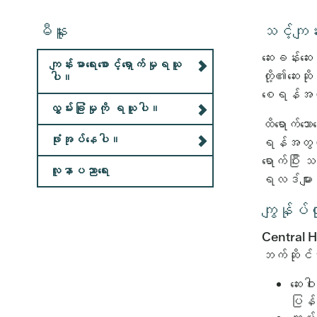
မီနူး
သင့်ကျန်
ဆေးခန်းဆေး
ကျန်းမာရေးစောင့်ရှောက်မှုရယူ
တို့၏ဆေးဆ
ပါ။
စေရန်အတွက
လွှမ်းခြုံမှုကို ရယူပါ။
ထိရောက်သော
ဖုံးအုပ်နေပါ။
ရန်အတွက် 
ရောက်ပြီး 
လူနာပညာရေး
ရလဒ်များ၊ လ
ကျွန်ုပ်တ
Central He
ဘက်ဆိုင်ရာ
ဆေးဝါ
ပြန