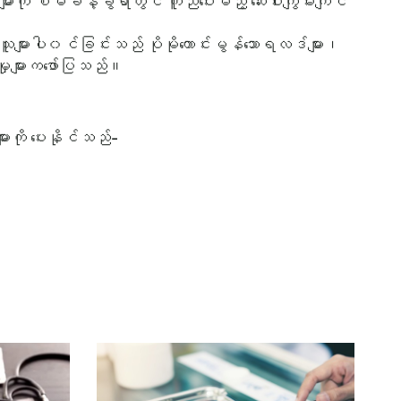
ို စီမံခန့်ခွဲရာတွင် ကူညီပေးမည့် ဆေးဝါးကျွမ်းကျင်
ျင်သူများပါ၀င်ခြင်းသည် ပိုမိုကောင်းမွန်သောရလဒ်များ၊
ာမှုများကဖော်ပြသည်။
ျားကို ပေးနိုင်သည်-