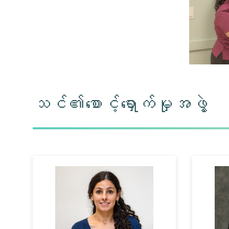
သင်၏စောင့်ရှောက်မှုအဖွဲ့