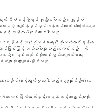
ောက်ရောက် စီမံခန့်ခွဲရန် ကူညီပေးပါသည်။ ကျွန်ုပ်
မာဏနှင့် အချိန်မှန်မှန်ကန်ကန်သောက်သုံးကြောင်း သေချာ
ျားနှင့် အနီးကပ်လုပ်ဆောင်ပါသည်။
 ကုသရန်နှင့် အလုံးစုံကျန်းမာရေးကို တိုးတက်ကောင်းမွန်စေ
ောင်ခြင်းဖြင့် သင့်ဆေးဝါးများသည် ဘေးကင်းသည်၊ ထိ
်ပါသည်။ ၎င်းသည် ပိုမိုကောင်းမွန်သော ကျန်းမာရေး
ရိတ်များကို လျှော့ချပေးနိုင်သည်။
ေးဆိုင် စောင့်ရှောက်မှု ပေးပါသည်။ ကျွန်ုပ်တို့၏ ဆေး
ဘေးကင်းပြီး ထိရောက်မှုရှိစေရန် သင့်ဆေးညွှန်းများကို