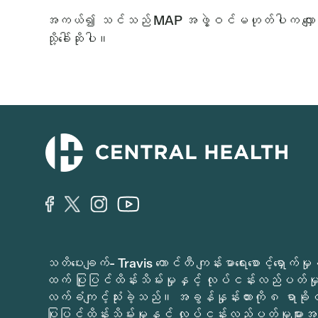
အကယ်၍ သင်သည် MAP အဖွဲ့ဝင်မဟုတ်ပါက လျှောက်ထ
သို့ခေါ်ဆိုပါ။
သတိပေးချက်- Travis ကောင်တီ ကျန်းမာရေးစောင့်ရှော
ထက် ပြုပြင်ထိန်းသိမ်းမှုနှင့် လုပ်ငန်းလည်ပတ်မှုမ
လက်ခံကျင့်သုံးခဲ့သည်။ အခွန်နှုန်းထားကို ၈ ရာခိ
ပြုပြင်ထိန်းသိမ်းမှုနှင့် လုပ်ငန်းလည်ပတ်မှုများအတ