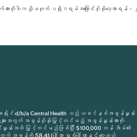
ားလိုပါက သို့မဟုတ် ပရိုဂရမ်အကြောင်းပိုမိုလေ့လာရန်၊
က်မှုခရိုင် d/b/a Central Health သည် ယခင်နှစ်အခွန်နှုန်း
ျားအတွက် အခွန်ပိုမိုမြှင့်တင်မည့် အခွန်နှုန်းထားကို
ုင်နှုန်းအထိ မြှင့်တင်မည်ဖြစ်ပြီး $100,000 တန် အိမ်၏
ွက် အခွန်ကို $8.41 (ဒေါ်လာ ရှစ်ဒေါ်လာနှင့် လေးဆယ့်