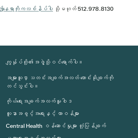
ဤနေရာကိုကလစ်နှိပ်ပါ
သို့မဟုတ် 512.978.8130
ကျွန်ုပ်တို့၏အဖွဲ့သို့ဝင်ရောက်ပါ။
အများသူငှာ သတင်းအချက်အလတ် တောင်းဆိုချက်ကို
တင်သွင်းပါ။
ကိုယ်ရေးအချက်အလက်မူဝါဒ
လူနာအခွင့်အရေးနှင့် တာဝန်များ
Central Health ဝန်ဆောင်မှုများ တုံ့ပြန်ချက်