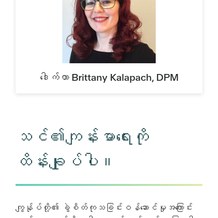
ဒေါက်တာ Brittany Kalapach, DPM
သင်၏ကျန်းမာရေးကို
ထိန်းချုပ်ပါ။
ကျွန်ုပ်တို့၏ ခွဲစိတ်ကုသခြင်းဝန်ဆောင်မှုအကြောင်း