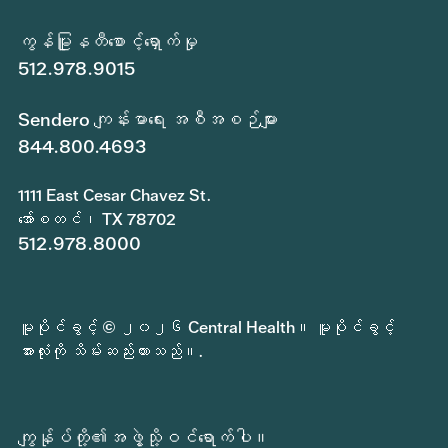
ကွန်မြူနတီစောင့်ရှောက်မှု
512.978.9015
Sendero ကျန်းမာရေး အစီအစဉ်များ
844.800.4693
1111 East Cesar Chavez St.
အော်စတင်၊ TX 78702
512.978.8000
မူပိုင်ခွင့် © ၂၀၂၆ Central Health။ မူပိုင်ခွင့်
အားလုံးကို သိမ်းဆည်းထားသည်။.
ကျွန်ုပ်တို့၏အဖွဲ့သို့ဝင်ရောက်ပါ။