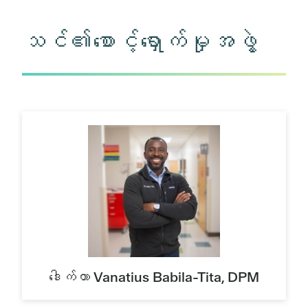
သင်၏စောင့်ရှောက်မှုအဖွဲ့
ဒေါက်တာ Vanatius Babila-Tita, DPM