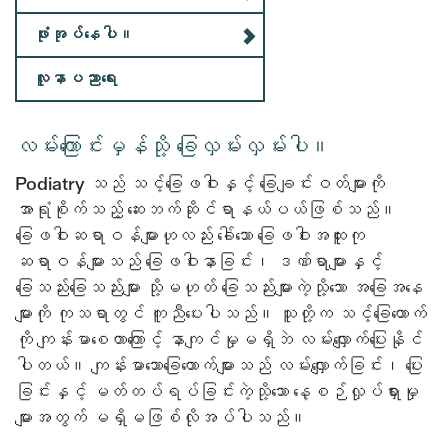
ဖုံးအုပ်နေပါ။
လူနာပညာရေး
လမ်းကြောင်းမှန်သို့ ခြေလှမ်းလှမ်းပါ။
Podiatry သည် သင့်ခြေဖဝါးနှင့် ခြေချင်းဝတ်များကို
အာရုံစိုက်သည့် ဆေးဘက်ဆိုင်ရာနယ်ပယ်ဖြစ်သည်။
ခြေဖဝါးဆရာဝန်များဟုလည်း ခေါ်သော ခြေဖဝါးအထူးကု
ဆရာဝန်များသည် ခြေဖဝါးနာခြင်း၊ ဒဏ်ရာများနှင့်
ခြေသည်းခြေသည်းများ သို့မဟုတ် ခြေသည်းများကဲ့သို့သော အခြေအနေ
များကို ကုသရာတွင် ကူညီပေးပါသည်။ သူတို့က သင့်ခြေထောက်
ကို ကျန်းမာစေတာကြောင့် နာကျင်မှုမရှိဘဲ လမ်းလျှောက်ပြေးနိုင်
ပါတယ်။ ကျန်းမာသောခြေထောက်များသည် လမ်းလျှောက်ခြင်း၊ ပြေး
ခြင်းနှင့် မတ်တပ်ရပ်ခြင်းကဲ့သို့သော နေ့စဉ်လှုပ်ရှားမှု
များအတွက် မရှိမဖြစ်လိုအပ်ပါသည်။