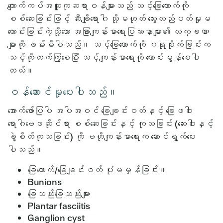
ကျောက်ကပ်အထူးကုဆရာဝန်များသည် သင့်ခြေထောက်ကို
စစ်ဆေးခြင်းဖြင့် ဆီးချိုရောဂါ သို့မဟုတ် သွေးလည်ပတ်မှုမ
ကောင်းခြင်းကဲ့သို့သော အခြားကျန်းမာရေးပြဿနာများ၏ လက္ခဏာ
များကို ဖမ်းမိပါသည်။ သင့်ခြေထောက်ကို ဂရုစိုက်ခြင်းက
သင့်ကိုတက်ကြွစေပြီး သင့်ကျန်းမာရေးကို ကောင်းမွန်စေပါ
တယ်။
ဝန်ဆောင်မှုပေးပါသည်။
အောက်ဖော်ပြပါ အပါအဝင် ခြေချင်းဝတ်နှင့် ခြေဖဝါး
ရောဂါဗေဒဆိုင်ရာ စစ်ဆေးခြင်းနှင့် ကုသခြင်း (ဆေးဝါးနှင့်
ခွဲစိတ်ကုသခြင်း) ကို ဗဟိုကျန်းမာရေးက ဆောင်ရွက်ပေး
ပါသည်။
ခြေထောက်/ခြေချင်းဝတ် ပုံမမှန်ခြင်း။
Bunions
ခြေသည်းခြေသည်းများ
Plantar fasciitis
Ganglion cyst