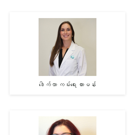
ဒေါက်တာ ကမ်းရေး ဟားမန်း