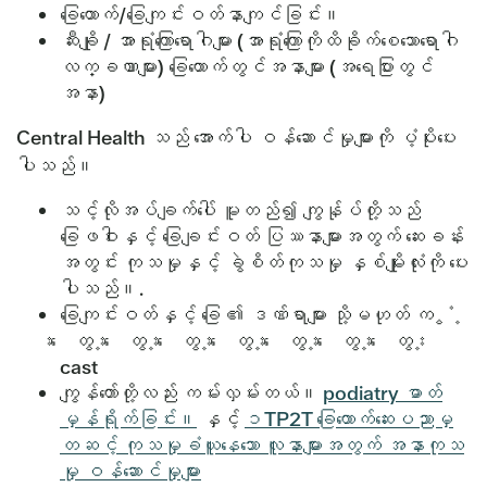
ခြေထောက်/ခြေကျင်းဝတ်နာကျင်ခြင်း။
ဆီးချို / အာရုံကြောရောဂါများ (အာရုံကြောကိုထိခိုက်စေသောရောဂါ
လက္ခဏာများ) ခြေထောက်တွင်အနာများ (အရေပြားတွင်
အနာ)
Central Health သည် အောက်ပါ ဝန်ဆောင်မှုများကို ပံ့ပိုးပေး
ပါသည်။
သင့်လိုအပ်ချက်ပေါ် မူတည်၍ ကျွန်ုပ်တို့သည်
ခြေဖဝါးနှင့် ခြေချင်းဝတ် ပြဿနာများအတွက် ဆေးခန်း
အတွင်း ကုသမှုနှင့် ခွဲစိတ်ကုသမှု နှစ်မျိုးလုံးကို ပေး
ပါသည်။.
ခြေကျင်းဝတ်နှင့် ခြေ ၏ ဒဏ်ရာများ သို့မဟုတ် က ွ ံ ့
း ေ တွ ့ း ေ တွ ့ း ေ တွ ့ း ေ တွ ့ း ေ တွ ့ း ေ တွ ့ း ေ တွ ့ း
cast
ကျွန်တော်တို့လည်း ကမ်းလှမ်းတယ်။
podiatry ဓာတ်
မှန်ရိုက်ခြင်း။
နှင့်
၁TP2T ခြေထောက်ဆေးပညာမှ
တဆင့် ကုသမှုခံယူနေသော လူနာများအတွက် အနာကုသ
မှု ဝန်ဆောင်မှုများ