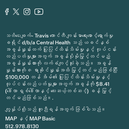
သတိပေးချက်- Travis ကောင်တီ ကျန်းမာရေးစောင့်ရှောက်မှု
ခရိုင် d/b/a Central Health သည် ယခင်နှစ်
အခွန်နှုန်းထက် ပြုပြင်ထိန်းသိမ်းမှုနှင့် လုပ်ငန်း
လည်ပတ်မှုများအတွက် အခွန်ပိုမိုမြှင့်တင်မည့်
အခွန်နှုန်းထားကို လက်ခံကျင့်သုံးခဲ့သည်။ အခွန်
နှုန်းထားကို ၈ ရာခိုင်နှုန်းအထိ မြှင့်တင်မည်ဖြစ်ပြီး
$100,000 တန် အိမ်၏ ပြုပြင်ထိန်းသိမ်းမှုနှင့်
လုပ်ငန်းလည်ပတ်မှုများအတွက် အခွန်ကို $8.41
(ဒေါ်လာ ရှစ်ဒေါ်လာနှင့် လေးဆယ့်တစ်ဆင့်) ခန့် မြှင့်
တင်မည်ဖြစ်သည်။.
ကျွန်ုပ်တို့သည် ကူညီရန်အတွက် ဖြစ်ပါသည်။
MAP နှင့် MAP Basic
512.978.8130