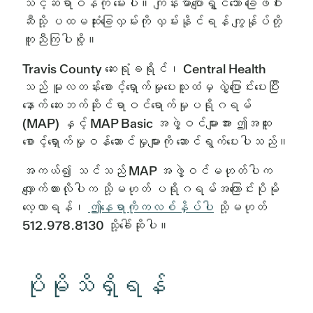
သင့်ဆရာဝန်ကို မေးပါ။ ကျန်းမာပျော်ရွှင်သော ခြေဖဝါး
ဆီသို့ ပထမဆုံးခြေလှမ်းကို လှမ်းနိုင်ရန် ကျွန်ုပ်တို့
ကူညီကြပါစို့။
Travis County ဆေးရုံခရိုင်၊ Central Health
သည် မူလတန်းစောင့်ရှောက်မှုပေးသူထံမှ လွှဲပြောင်းပေးပြီး
နောက် ဆေးဘက်ဆိုင်ရာဝင်ရောက်မှုပရိုဂရမ်
(MAP) နှင့် MAP Basic အဖွဲ့ဝင်များအား ဤအထူး
စောင့်ရှောက်မှုဝန်ဆောင်မှုများကို ဆောင်ရွက်ပေးပါသည်။
အကယ်၍ သင်သည် MAP အဖွဲ့ဝင်မဟုတ်ပါက
လျှောက်ထားလိုပါက သို့မဟုတ် ပရိုဂရမ်အကြောင်းပိုမို
လေ့လာရန်၊
ဤနေရာကိုကလစ်နှိပ်ပါ
သို့မဟုတ်
512.978.8130 သို့ခေါ်ဆိုပါ။
ပိုမိုသိရှိရန်