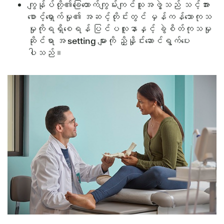
ကျွန်ုပ်တို့၏ခြေထောက်ကျွမ်းကျင်သူအဖွဲ့သည် သင့်အား
စောင့်ရှောက်မှု၏ အဆင့်တိုင်းတွင် မှန်ကန်သောကုသ
မှုကိုရရှိစေရန် ပြင်ပလူနာနှင့် ခွဲစိတ်ကုသမှု
ဆိုင်ရာ အ setting များကို ညှိနှိုင်းဆောင်ရွက်ပေး
ပါသည်။