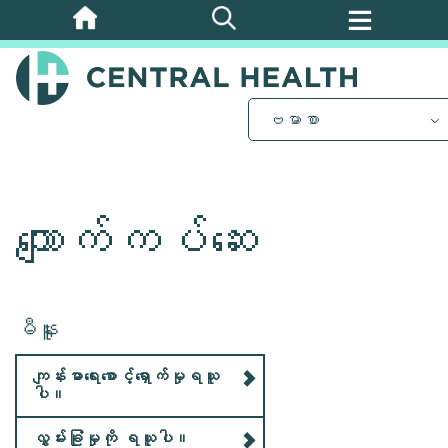
အဓိက
အကြောင်းအရာ
သို့
ကျော်သွား
ဗမာစာ
ပါ။
ကျောက်ကပ်ဆေး
မီနူး
ကျန်းမာရေးစောင့်ရှောက်မှုရယူ
ပါ။
လွှမ်းခြုံမှုကို ရယူပါ။