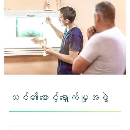
သင်၏စောင့်ရှောက်မှုအဖွဲ့