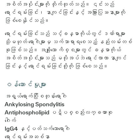
အစိတ်အပိုင်းများကို တိုက်ထုတ်သည်။ ၎င်းသည်
ရောင်ရမ်းခြင်း၊ နာကျင်ခြင်းနှင့် အခြားပြဿနာများကို
ဖြစ်စေနိုင်သည်။
ရောင်ရမ်းခြင်းသည် သင့်ခန္ဓာကိုယ်တွင် ဒဏ်ရာများ
သို့မဟုတ် ရောဂါများမှ သက်သာရာရစေသည့် နည်းလမ်းတစ်
ခုဖြစ်သည်။ အချို့သော ကိစ္စများတွင် ခန္ဓာကိုယ်
အစိတ်အပိုင်းများသည် မလိုအပ်ဘဲ ရောင်လာကာ နာကျင်
ခြင်းနှင့် ရောင်ရမ်းခြင်းတို့ကို ဖြစ်စေသည်။
ဝန်ဆောင်မှုများ
အရွယ်ရောက်ပြီးစတုန်းရောဂါ
Ankylosing Spondylitis
Antiphospholipid ပဋိပစ္စည်းလက္ခဏာစု
ဂေါက်
IgG4 နှင့်ပတ်သက်သောရောဂါ
ရောင်ရမ်းအဆစ်နာ