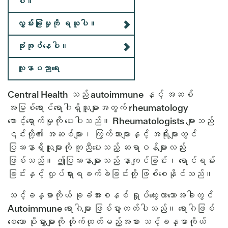
ပါ။
လွှမ်းခြုံမှုကို ရယူပါ။
ဖုံးအုပ်နေပါ။
လူနာပညာရေး
Central Health သည် autoimmune နှင့် အဆစ်
အမြစ်ရောင်ရောဂါရှိသူများအတွက် rheumatology
စောင့်ရှောက်မှုကို ပေးပါသည်။ Rheumatologists များသည်
၎င်းတို့၏ အဆစ်များ၊ ကြွက်သားများနှင့် အရိုးများတွင်
ပြဿနာရှိသူများကို ကူညီပေးသည့် ဆရာဝန်များလည်း
ဖြစ်သည်။ ဤပြဿနာများသည် နာကျင်ခြင်း၊ ရောင်ရမ်း
ခြင်းနှင့် လှုပ်ရှားရခက်ခဲခြင်းတို့ ဖြစ်စေနိုင်သည်။
သင့်ခန္ဓာကိုယ် ခုခံအားစနစ် ရှုပ်ထွေးလာသောအခါတွင်
Autoimmune ရောဂါများ ဖြစ်ပွားတတ်ပါသည်။ ရောဂါဖြစ်
စေသော ပိုးမွှားများကို တိုက်ထုတ်မည့်အစား သင့်ခန္ဓာကိုယ်