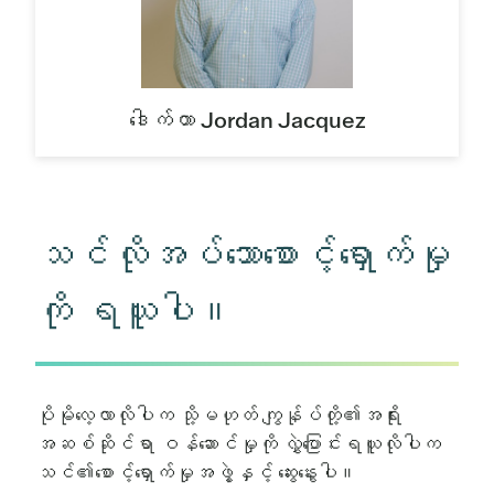
ဒေါက်တာ Jordan Jacquez
သင်လိုအပ်သောစောင့်ရှောက်မှု
ကို ရယူပါ။
ပိုမိုလေ့လာလိုပါက သို့မဟုတ် ကျွန်ုပ်တို့၏အရိုး
အဆစ်ဆိုင်ရာ ဝန်ဆောင်မှုကို လွှဲပြောင်းရယူလိုပါက
သင်၏စောင့်ရှောက်မှုအဖွဲ့နှင့် ဆွေးနွေးပါ။