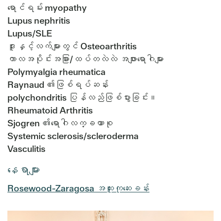
ရောင်ရမ်း myopathy
Lupus nephritis
Lupus/SLE
ဒူးနှင့်လက်များတွင် Osteoarthritis
ကာလအပိုင်းအခြား/ထပ်တလဲလဲ အဖျားရောဂါများ
Polymyalgia rheumatica
Raynaud ၏ဖြစ်ရပ်ဆန်း
polychondritis ပြန်လည်ဖြစ်ပွားခြင်း။
Rheumatoid Arthritis
Sjogren ၏ရောဂါလက္ခဏာစု
Systemic sclerosis/scleroderma
Vasculitis
နေရာများ
Rosewood-Zaragosa အထူးကုဆေးခန်း