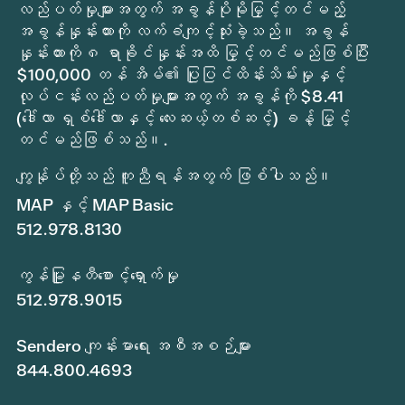
လည်ပတ်မှုများအတွက် အခွန်ပိုမိုမြှင့်တင်မည့်
အခွန်နှုန်းထားကို လက်ခံကျင့်သုံးခဲ့သည်။ အခွန်
နှုန်းထားကို ၈ ရာခိုင်နှုန်းအထိ မြှင့်တင်မည်ဖြစ်ပြီး
$100,000 တန် အိမ်၏ ပြုပြင်ထိန်းသိမ်းမှုနှင့်
လုပ်ငန်းလည်ပတ်မှုများအတွက် အခွန်ကို $8.41
(ဒေါ်လာ ရှစ်ဒေါ်လာနှင့် လေးဆယ့်တစ်ဆင့်) ခန့် မြှင့်
တင်မည်ဖြစ်သည်။.
ကျွန်ုပ်တို့သည် ကူညီရန်အတွက် ဖြစ်ပါသည်။
MAP နှင့် MAP Basic
512.978.8130
ကွန်မြူနတီစောင့်ရှောက်မှု
512.978.9015
Sendero ကျန်းမာရေး အစီအစဉ်များ
844.800.4693