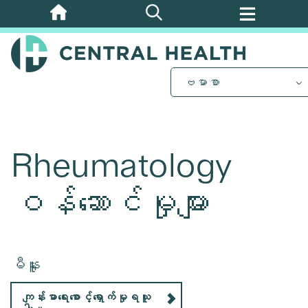
အဓိက
အကြောင်းအရာ
သို့
ကျော်သွား
ဗမာစာ
ပါ။
Rheumatology
ဝန်ဆောင်မှုများ
မီနူး
ကျန်းမာရေးစောင့်ရှောက်မှုရယူ