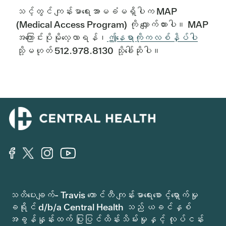
သင့်တွင် ကျန်းမာရေးအာမခံမရှိပါက MAP
(Medical Access Program) ကို လျှောက်ထားပါ။ MAP
အကြောင်းပိုမိုလေ့လာရန်၊
ဤနေရာကိုကလစ်နှိပ်ပါ
သို့မဟုတ် 512.978.8130 သို့ခေါ်ဆိုပါ။
သတိပေးချက်- Travis ကောင်တီ ကျန်းမာရေးစောင့်ရှောက်မှု
ခရိုင် d/b/a Central Health သည် ယခင်နှစ်
အခွန်နှုန်းထက် ပြုပြင်ထိန်းသိမ်းမှုနှင့် လုပ်ငန်း