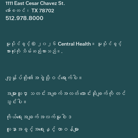
1111 East Cesar Chavez St.
အော်စတင်၊ TX 78702
512.978.8000
မူပိုင်ခွင့် © ၂၀၂၆ Central Health။ မူပိုင်ခွင့်
အားလုံးကို သိမ်းဆည်းထားသည်။.
ကျွန်ုပ်တို့၏အဖွဲ့သို့ဝင်ရောက်ပါ။
အများသူငှာ သတင်းအချက်အလတ် တောင်းဆိုချက်ကို တင်
သွင်းပါ။
ကိုယ်ရေးအချက်အလက်မူဝါဒ
လူနာအခွင့်အရေးနှင့် တာဝန်များ