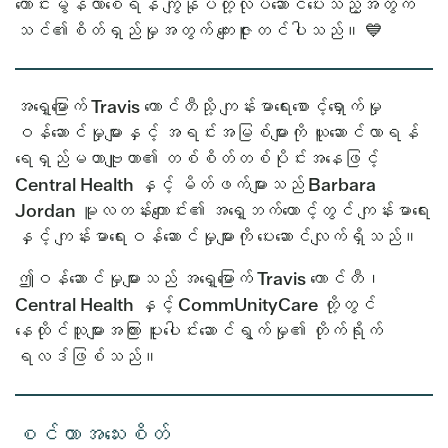
ကောင်းမွန်လာစေရန် ကျွန်ုပ်တို့လုပ်ဆောင်ပေးသည့်အတွက်
သင်၏စိတ်ရှည်မှုအတွက် ကျေးဇူးတင်ပါသည်။ 💙
အရှေ့မြောက် Travis ကောင်တီသို့ ကျန်းမာရေးစောင့်ရှောက်မှု
ဝန်ဆောင်မှုများနှင့် အရင်းအမြစ်များကို ယူဆောင်လာရန်
ရေရှည်မဟာဗျူဟာ၏ တစ်စိတ်တစ်ပိုင်းအနေဖြင့်
Central Health နှင့် မိတ်ဖက်များသည် Barbara
Jordan မူလတန်းကျောင်း၏ အရှေ့ဘက်ထောင့်တွင် ကျန်းမာရေး
နှင့် ကျန်းမာရေးဝန်ဆောင်မှုများကို ပေးဆောင်လျက်ရှိသည်။
ဤဝန်ဆောင်မှုများသည် အရှေ့မြောက် Travis ကောင်တီ၊
Central Health နှင့် CommUnityCare တို့တွင်
နေထိုင်သူများအကြား ပူးပေါင်းဆောင်ရွက်မှု၏ တိုက်ရိုက်
ရလဒ်ဖြစ်သည်။
စင်တာအသေးစိတ်