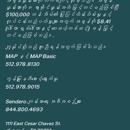
အခွန်နှုန်းထားကို လက်ခံကျင့်သုံးခဲ့သည်။ အခွန်
နှုန်းထားကို ၈ ရာခိုင်နှုန်းအထိ မြှင့်တင်မည်ဖြစ်ပြီး
$100,000 တန် အိမ်၏ ပြုပြင်ထိန်းသိမ်းမှုနှင့်
လုပ်ငန်းလည်ပတ်မှုများအတွက် အခွန်ကို $8.41
(ဒေါ်လာ ရှစ်ဒေါ်လာနှင့် လေးဆယ့်တစ်ဆင့်) ခန့် မြှင့်
တင်မည်ဖြစ်သည်။.
ကျွန်ုပ်တို့သည် ကူညီရန်အတွက် ဖြစ်ပါသည်။
MAP နှင့် MAP Basic
512.978.8130
ကွန်မြူနတီစောင့်ရှောက်မှု
512.978.9015
Sendero ကျန်းမာရေး အစီအစဉ်များ
844.800.4693
1111 East Cesar Chavez St.