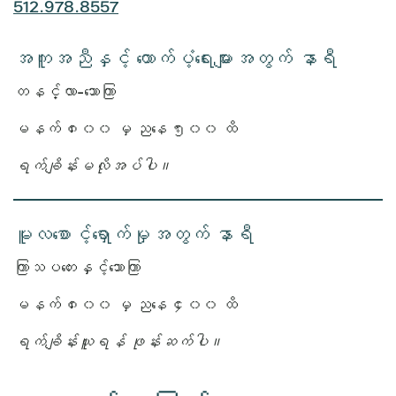
512.978.8557
အကူအညီနှင့် ထောက်ပံ့ရေးများအတွက် နာရီ
တနင်္လာ-သောကြာ
မနက် ၈း၀၀ မှ ညနေ ၅း၀၀ ထိ
ရက်ချိန်းမလိုအပ်ပါ။
မူလစောင့်ရှောက်မှုအတွက် နာရီ
ကြာသပတေးနှင့်သောကြာ
မနက် ၈း၀၀ မှ ညနေ ၄း၀၀ ထိ
ရက်ချိန်းယူရန် ဖုန်းဆက်ပါ။