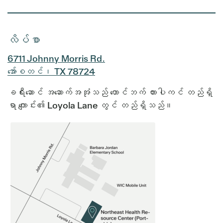
လိပ်စာ
6711 Johnny Morris Rd.
အော်စတင်၊ TX 78724
ခရီးဆောင် အဆောက်အအုံသည် တောင်ဘက် ကားပါကင် တည်ရှိ
ရာ ကျောင်း၏ Loyola Lane တွင် တည်ရှိသည်။