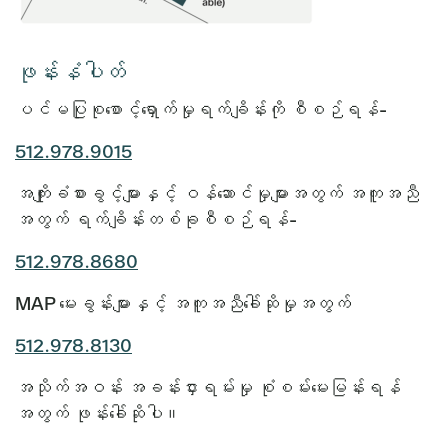
ဖုန်းနံပါတ်
ပင်မပြုစုစောင့်ရှောက်မှုရက်ချိန်းကို စီစဉ်ရန်-
512.978.9015
အကျိုးခံစားခွင့်များနှင့် ဝန်ဆောင်မှုများအတွက် အကူအညီ
အတွက် ရက်ချိန်းတစ်ခုစီစဉ်ရန်-
512.978.8680
MAP မေးခွန်းများနှင့် အကူအညီခေါ်ဆိုမှုအတွက်
512.978.8130
အသိုက်အဝန်း အခန်းငှားရမ်းမှု စုံစမ်းမေးမြန်းရန်
အတွက် ဖုန်းခေါ်ဆိုပါ။