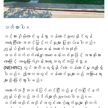
သတိထားပါ။
သင့်အား ပိုမိုကောင်းမွန်စွာ ဝန်ဆောင်မှုပေးနိုင်ရန်
အရေးကြီးသော အဆင့်မြှင့်တင်မှုများ ပြုလုပ်နေပါသည်။
ကျွန်ုပ်တို့၏လက်ရှိဆေးခန်းအဆောက်အအုံကို
အသစ်စက်စက် မော်ဂျူလာဆေးခန်းတစ်ခုဖြင့် အစားထိုးထား
သောကြောင့် အရှေ့မြောက်ကျန်းမာရေးအရင်းအမြစ်ဌာန
(NEHRC) တွင် ယာယီမရရှိနိုင်သော ဝန်ဆောင်မှုအချို့ရှိ
ပါသည်။ ဤကာလအတွင်း ဝန်ဆောင်မှုများသည် အခြားနေရာ
များသို့ ပြောင်းသွားပါမည်။
အဆောက်အဦအသစ်ပြင်ဆင်ပြီးသည်နှင့်တပြိုင်နက်
ကျွန်ုပ်တို့သည် အပ်ဒိတ်များကို မျှဝေပေးပါမည်။—
သင်၏အသိုင်းအဝိုင်းအတွင်း စောင့်ရှောက်မှုများ တိုးတက်