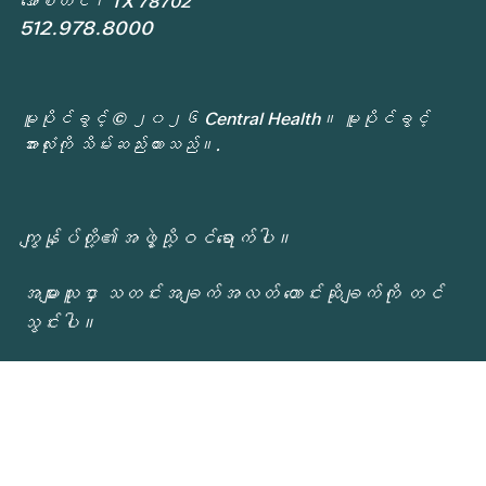
အော်စတင်၊ TX 78702
512.978.8000
မူပိုင်ခွင့် © ၂၀၂၆ Central Health။ မူပိုင်ခွင့်
အားလုံးကို သိမ်းဆည်းထားသည်။.
ကျွန်ုပ်တို့၏အဖွဲ့သို့ဝင်ရောက်ပါ။
အများသူငှာ သတင်းအချက်အလတ် တောင်းဆိုချက်ကို တင်
သွင်းပါ။
ကိုယ်ရေးအချက်အလက်မူဝါဒ
လူနာအခွင့်အရေးနှင့် တာဝန်များ
Central Health ဝန်ဆောင်မှုများ တုံ့ပြန်ချက်