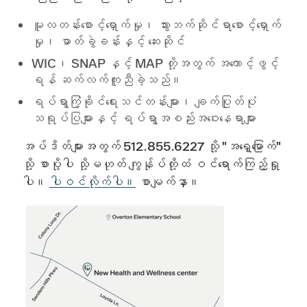
မူလတန်းစောင့်ရှောက်မှု၊ သွားဘက်ဆိုင်ရာစောင့်ရှောက်
မှု၊ ဓာတ်ခွဲခန်းနှင့် ဆေးဆိုင်
WIC၊ SNAP နှင့် MAP တို့အတွက် အကောင့်ဖွင့်
ရန် ဆက်လက်ကူညီခဲ့သည်။
ရပ်ရွာကြံ့ခိုင်ရေးသင်တန်းများ၊ ချက်ပြုတ်ပုံ
သရုပ်ပြများနှင့် ရပ်ရွာအစည်းအဝေးနေရာများ
အပ်ဒိတ်များအတွက် 512.855.6227 သို့ "အရှေ့မြောက်"
သို့ စာပို့ပါ သို့မဟုတ် ကျွန်ုပ်တို့ထံ ဝင်ရောက်ကြည့်ရှု
ပါ။
ပါဝင်လိုက်ပါ။
စာမျက်နှာ။