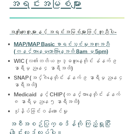
အရင်းအမြစ်များ
အကျိုးကျေးဇူးများနှင့် အရင်းအမြစ်များဖြင့် ကူညီပါ-
MAP/MAP Basic စာရင်းသွင်းမှုအကူအညီ
(တနင်္လာနေ့မှသောကြာနေ့အထိ 8am မှ 5pm)
WIC (လ၏တတိယ ဗုဒ္ဓဟူးနေ့တိုင်း နံနက် ၉
နာရီမှ ညနေ ၄ နာရီအထိ)
SNAP (အင်္ဂါနေ့တိုင်း နံနက် ၉ နာရီမှ ညနေ ၄
နာရီအထိ)
Medicaid နှင့် CHIP (တနင်္လာနေ့တိုင်း နံနက်
၈ နာရီမှ ညနေ ၅ နာရီအထိ)
ပုံနှိပ်ခြင်းဝန်ဆောင်မှု
အစီအစဉ်ပြက္ခဒိန်ကို ကြည့်ရှုပြီး
ဒေါင်းလုဒ်လုပ်ပါ။