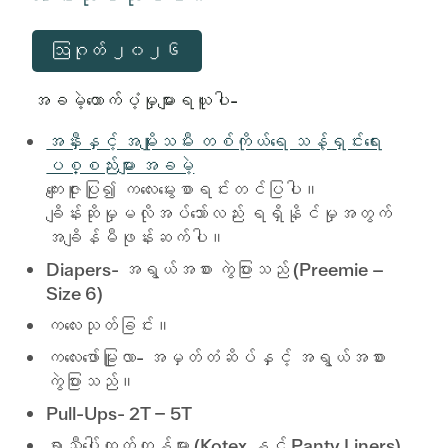
ဩဂုတ် ၂၀၂၆
အခမဲ့ထောက်ပံ့မှုများရယူပါ-
အနှီးနှင့် အမျိုးသမီး တစ်ကိုယ်ရေ သန့်ရှင်းရေး
ပစ္စည်းများ အခမဲ့
ကျေးဇူးပြု၍ ကလေးမွေးစာရင်းတင်ပြပါ။
ချိန်းဆိုမှုမလိုအပ်သော်လည်း ရရှိနိုင်မှုအတွက်
အချိန်မီဖုန်းဆက်ပါ။
Diapers- အရွယ်အစား ကွဲပြားသည် (Preemie –
Size 6)
ကလေးသုတ်ခြင်း။
ကလေးဖော်မြူလာ- အမှတ်တံဆိပ်နှင့် အရွယ်အစား
ကွဲပြားသည်။
Pull-Ups- 2T – 5T
ရာသီပေါ်ထုတ်ကုန်များ (Kotex နှင့် Panty Liners)