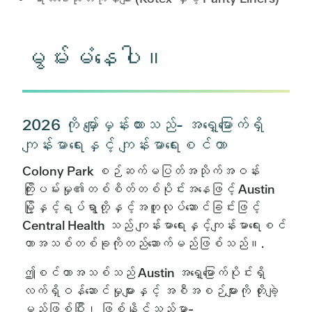
မွမ်းမံနေပါ။
2026 ကို မျှော်မှန်းထားသည်- အရှေ့မြောက်ရှိ
ကျန်းမာရေးနှင့် ကျန်းမာရေးစင်တာ
Colony Park စဉ်ဆက်မပြတ်အသိုက်အဝန်း
ကြိုးပမ်းမှု၏တစ်စိတ်တစ်ပိုင်းအနေဖြင့် Austin
မြို့နှင့်ရပ်ရွာတို့နှင့်အတူလုပ်ဆောင်ခြင်းဖြင့်
Central Health သည် ကျန်းမာရေးနှင့်ကျန်းမာရေးစင်
တာအသစ်တစ်ခုကိုတည်ဆောက်မည်ဖြစ်သည်။.
ဤစင်တာအသစ်သည် Austin အရှေ့မြောက်ပိုင်းရှိ
လက်ရှိဝန်ဆောင်မှုများနှင့် အစီအစဉ်များကို တိုးချဲ့
မည်ဖြစ်ပြီး၊ ဖြစ်နိုင်သည်မှာ-