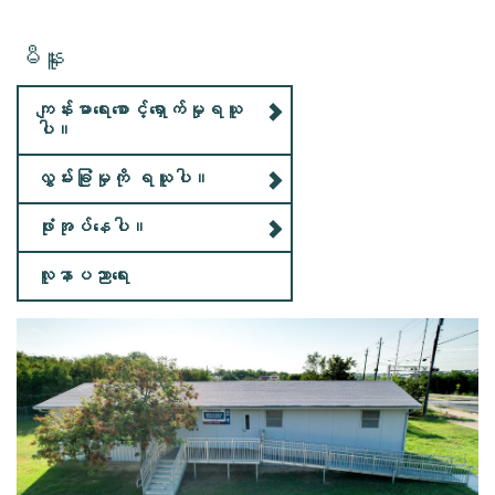
မီနူး
ကျန်းမာရေးစောင့်ရှောက်မှုရယူ
ပါ။
လွှမ်းခြုံမှုကို ရယူပါ။
ဖုံးအုပ်နေပါ။
လူနာပညာရေး