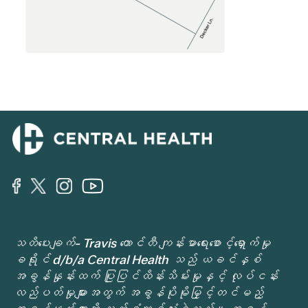
သတိပေးချက်- Travis ကောင်တီ ကျန်းမာရေးစောင့်ရှောက်မှု
ခရိုင် d/b/a Central Health သည် ယခင်နှစ်
အခွန်နှုန်းထက် ပြုပြင်ထိန်းသိမ်းမှုနှင့် လုပ်ငန်း
လည်ပတ်မှုများအတွက် အခွန်ပိုမိုမြှင့်တင်မည့်