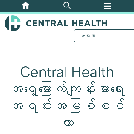
အဓိက
အကြောင်းအရာ
သို့
ကျော်သွား
ဗမာစာ
ပါ။
Central Health
အရှေ့မြောက်ကျန်းမာရေး
အရင်းအမြစ်စင်
တာ